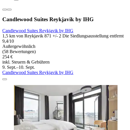
Candlewood Suites Reykjavik by IHG
Candlewood Suites Reykjavik by IHG
1,5 km von Reykjavik 871 +/- 2 Die Siedlungsausstellung entfernt
9,4/10
Außergewöhnlich
(58 Bewertungen)
254 €
inkl. Steuern & Gebühren
9. Sept.–10. Sept.
Candlewood Suites Reykjavik by IHG