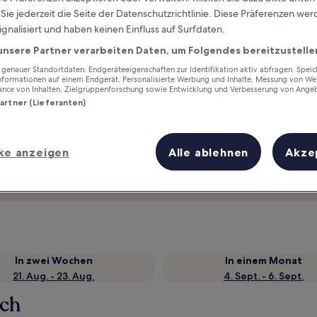
ie jederzeit die Seite der Datenschutzrichtlinie. Diese Präferenzen we
ignalisiert und haben keinen Einfluss auf Surfdaten.
unsere Partner verarbeiten Daten, um Folgendes bereitzustelle
enauer Standortdaten. Endgeräteeigenschaften zur Identifikation aktiv abfragen. Spei
Informationen auf einem Endgerät. Personalisierte Werbung und Inhalte, Messung von We
ance von Inhalten, Zielgruppenforschung sowie Entwicklung und Verbesserung von Ange
Partner (Lieferanten)
ke anzeigen
Alle ablehnen
Akze
Verdiene Prämien für jede
wahrgenommene Übernachtung
In zwei Wochen
In einem Monat
21. Aug. - 23. Aug.
4. Sept. - 6. Sept.
ach