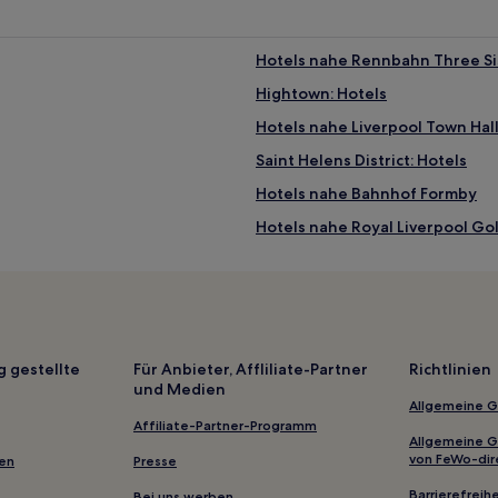
Hotels nahe Rennbahn Three Si
Hightown: Hotels
Hotels nahe Liverpool Town Hal
Saint Helens District: Hotels
Hotels nahe Bahnhof Formby
Hotels nahe Royal Liverpool Gol
Hotels nahe Hope Street Quart
Hotels nahe Wavertree Botanic
Aughton: Hotels
Hotels nahe Liverpool Central L
g gestellte
Für Anbieter, Affliliate-Partner
Richtlinien
und Medien
Parkgate Hotels
Allgemeine 
Lytham Hotels
Affiliate-Partner-Programm
Allgemeine 
Hotels nahe Coronation Garde
von FeWo-dir
gen
Presse
Hotels nahe Port Sunlight Mus
Barrierefreihe
Bei uns werben