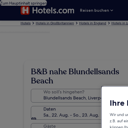
Zum Hauptinhalt springen
Reisen buchen
Hotels
Hotels in Großbritannien
Hotels in England
Hotels in 
Foto von Melissa Cooke
B&B nahe Blundellsands
Beach
Wo soll’s hingehen?
Ihre
Daten
Wir und u
Sa., 22. Aug. - So., 23. Aug.
z.B. auf 
Gäste
können Ihr