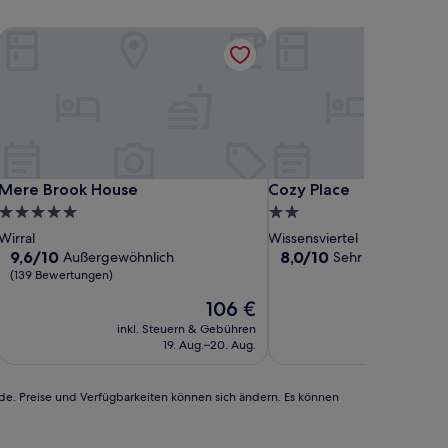
Mere Brook House
Cozy Place
Mere Brook House
Cozy Place
Mere Brook House
Cozy Place
5.0-
2.0-
Sterne-
Sterne-
Wirral
Wissensviertel
Unterkunft
Unterkunft
9.6
8.0
9,6/10
8,0/10
Außergewöhnlich
Sehr gut
(39 Bewer
von
von
(139 Bewertungen)
10,
10,
Der
106 €
Außergewöhnlich,
Sehr
Preis
(139
gut,
inkl. Steuern & Gebühren
inkl. Steu
beträgt
Bewertungen)
(39
19. Aug.–20. Aug.
13
106 €
Bewertungen)
rde. Preise und Verfügbarkeiten können sich ändern. Es können