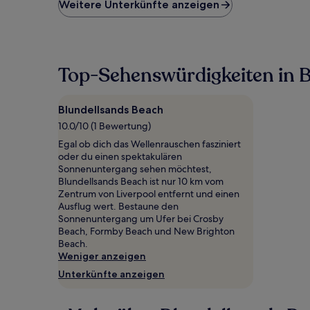
niedrigste
Weitere Unterkünfte anzeigen
Preis
pro
Nacht,
der
in
Top-Sehenswürdigkeiten in 
den
letzten
24 Stunden
Blundellsands Beach
für
10.0/10 (1 Bewertung)
einen
Aufenthalt
Egal ob dich das Wellenrauschen fasziniert
mit
oder du einen spektakulären
1 Übernachtung
Sonnenuntergang sehen möchtest,
von
Blundellsands Beach ist nur 10 km vom
2 Erwachsenen
Zentrum von Liverpool entfernt und einen
gefunden
Ausflug wert. Bestaune den
wurde.
Sonnenuntergang um Ufer bei Crosby
Preise
Beach, Formby Beach und New Brighton
und
Beach.
Verfügbarkeiten
Weniger anzeigen
können
Unterkünfte anzeigen
sich
ändern.
Es