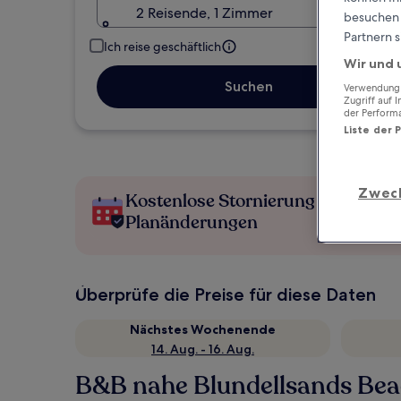
2 Reisende, 1 Zimmer
besuchen S
Partnern s
Ich reise geschäftlich
Wir und 
Suchen
Verwendung g
Zugriff auf 
der Perform
Liste der 
Zwec
Kostenlose Stornierung bei
Planänderungen
Überprüfe die Preise für diese Daten
Nächstes Wochenende
14. Aug. - 16. Aug.
B&B nahe Blundellsands Be