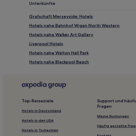
Unterkünfte
Grafschaft Merseyside: Hotels
Hotels nahe Bahnhof Wigan North Western
Hotels nahe Walker Art Gallery
Liverpool Hotels
Hotels nahe Walton Hall Park
Hotels nahe Blackpool Beach
Hotels nahe Royal Court Theatre
Hotels nahe Bahnhof Halewood
Hotels nahe DW Stadium
Hotels nahe Formby
Top-Reiseziele
Support und häufi
Fragen
Prescot Hotels
Hotels in Deutschland
Halewood: Hotels
Meine Buchungen
Hotels in den USA
Hotels nahe Haydock Racecourse
Häufig gestellte Fra
Hotels in Tschechien
Hotels nahe Bahnhof West Kirby
Kontakt