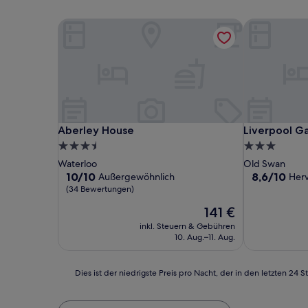
Aberley House
Liverpool Ga
Aberley House
Liverpool Ga
Aberley House
Liverpool G
3.5-
3.0-
Sterne-
Sterne-
Waterloo
Old Swan
Unterkunft
Unterkunft
10.0
8.6
10/10
8,6/10
Außergewöhnlich
Her
von
von
(34 Bewertungen)
10,
10,
Der
141 €
Außergewöhnlich,
Hervorragen
Preis
(34
(585
inkl. Steuern & Gebühren
beträgt
Bewertungen)
Bewertunge
10. Aug.–11. Aug.
141 €
Dies
Dies ist der niedrigste Preis pro Nacht, der in den letzten 
ist
der