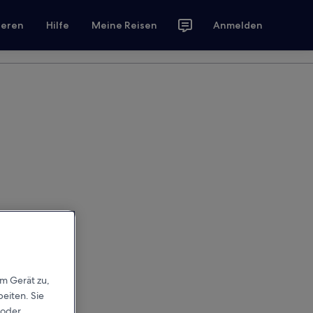
ieren
Hilfe
Meine Reisen
Anmelden
em Gerät zu,
eiten. Sie
 oder