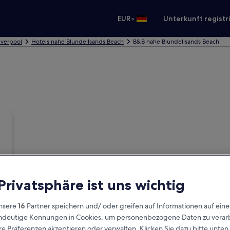
•
EUR
Unterkunft registr
Liverpool
Hotels nahe Blundellsands Beach
B&B nahe Blundellsands Beach
 Privatsphäre ist uns wichtig
nsere
16
Partner speichern und/ oder greifen auf Informationen auf ein
eindeutige Kennungen in Cookies, um personenbezogene Daten zu verarb
e Präferenzen akzeptieren oder verwalten. Klicken Sie dazu bitte unten