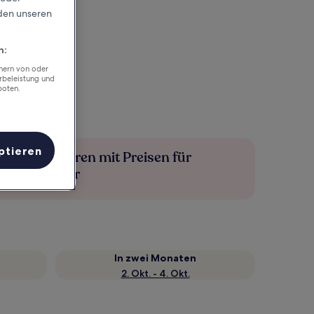
rden unseren
n:
chern von oder
rbeleistung und
boten.
ptieren
Mehr sparen mit Preisen für
Mitglieder
In zwei Monaten
2. Okt. - 4. Okt.