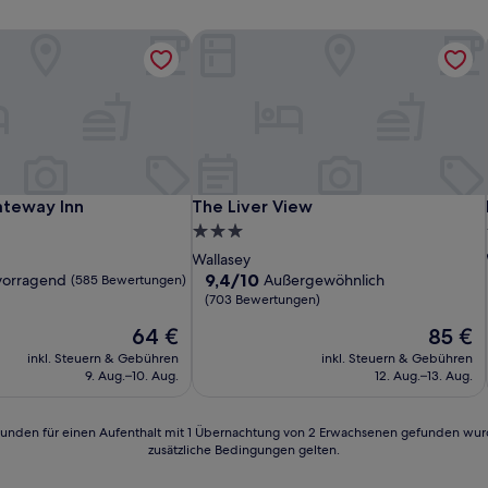
teway Inn
The Liver View
teway Inn
The Liver View
ateway Inn
The Liver View
3.0-
Sterne-
Wallasey
Unterkunft
9.4
9,4/10
vorragend
Außergewöhnlich
(585 Bewertungen)
von
(703 Bewertungen)
10,
Der
Der
64 €
85 €
d,
Außergewöhnlich,
Preis
Preis
(703
inkl. Steuern & Gebühren
inkl. Steuern & Gebühren
beträgt
beträgt
n)
Bewertungen)
9. Aug.–10. Aug.
12. Aug.–13. Aug.
64 €
85 €
24 Stunden für einen Aufenthalt mit 1 Übernachtung von 2 Erwachsenen gefunden wu
zusätzliche Bedingungen gelten.