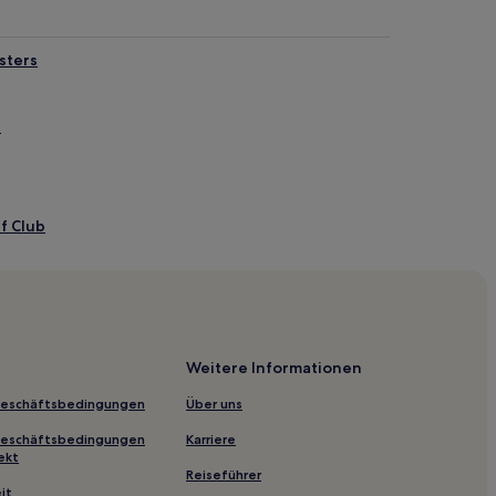
sters
l
f Club
er
 Gardens
ibrary
Weitere Informationen
Geschäftsbedingungen
Über uns
Geschäftsbedingungen
Karriere
ns
ekt
Reiseführer
eum
it