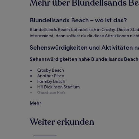
Mehr über Blundellsands Be
können
zusätzliche
Bedingungen
gelten.
Blundellsands Beach – wo ist das?
Blundellsands Beach befindet sich in Crosby. Dieser Stad
interessierst, dann solltest du dir diese Attraktionen n
Sehenswürdigkeiten und Aktivitäten 
Sehenswürdigkeiten nahe Blundellsands Beach
Crosby Beach
Another Place
Formby Beach
Hill Dickinson Stadium
Goodison Park
Aktivitäten nahe Blundellsands Beach
Mehr
World Museum Liverpool
Liverpool Empire Theatre
Weiter erkunden
O2 Academy
Museum of Liverpool
Liverpool ONE