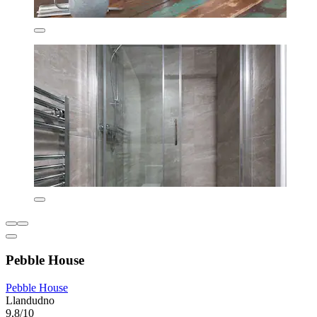
Pebble House
Pebble House
Llandudno
9,8/10