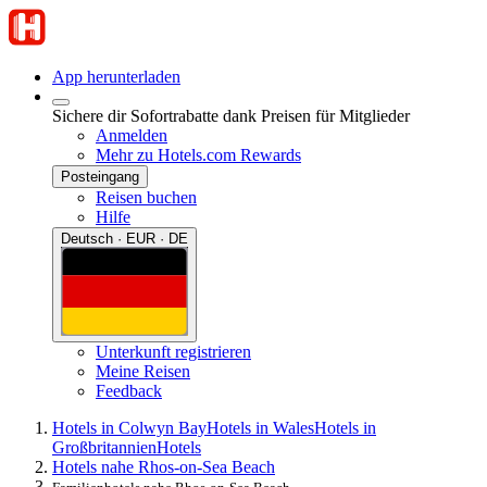
App herunterladen
Sichere dir Sofortrabatte dank Preisen für Mitglieder
Anmelden
Mehr zu Hotels.com Rewards
Posteingang
Reisen buchen
Hilfe
Deutsch · EUR · DE
Unterkunft registrieren
Meine Reisen
Feedback
Hotels in Colwyn Bay
Hotels in Wales
Hotels in
Großbritannien
Hotels
Hotels nahe Rhos-on-Sea Beach