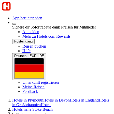
App herunterladen
Sichere dir Sofortrabatte dank Preisen für Mitglieder
Anmelden
Mehr zu Hotels.com Rewards
Posteingang
Reisen buchen
Hilfe
Deutsch · EUR · DE
Unterkunft registrieren
Meine Reisen
Feedback
Hotels in Plymouth
Hotels in Devon
Hotels in England
Hotels
in Großbritannien
Hotels
Hotels nahe Stoke Beach