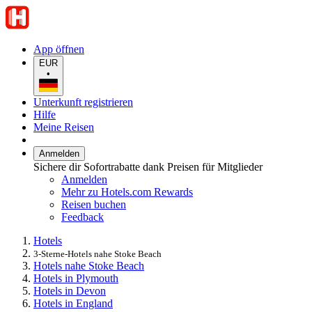
App öffnen
EUR
•
Unterkunft registrieren
Hilfe
Meine Reisen
Anmelden
Sichere dir Sofortrabatte dank Preisen für Mitglieder
Anmelden
Mehr zu Hotels.com Rewards
Reisen buchen
Feedback
Hotels
3-Sterne-Hotels nahe Stoke Beach
Hotels nahe Stoke Beach
Hotels in Plymouth
Hotels in Devon
Hotels in England