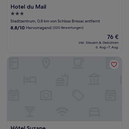
Hotel du Mail
Hotel du Mail
3.0-
Sterne-
Stadtzentrum, 0,8 km von Schloss Brissac entfernt
Unterkunft
8.8
8,8/10
Hervorragend
(320 Bewertungen)
von
Der
76 €
10,
Preis
Hervorragend,
inkl. Steuern & Gebühren
beträgt
6. Aug.–7. Aug.
(320
76 €
Bewertungen)
Hôtel Suzane
Hôtel Suzane
Hôtel Suzane