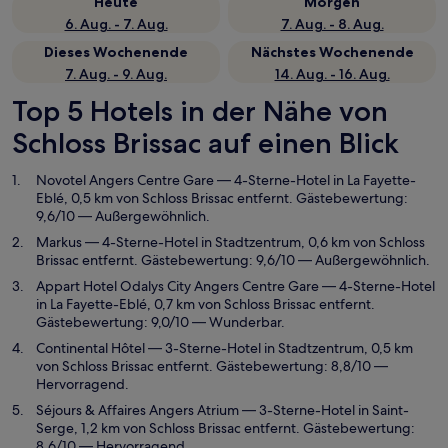
Heute
Morgen
6. Aug. - 7. Aug.
7. Aug. - 8. Aug.
Dieses Wochenende
Nächstes Wochenende
7. Aug. - 9. Aug.
14. Aug. - 16. Aug.
Top 5 Hotels in der Nähe von
Schloss Brissac auf einen Blick
Novotel Angers Centre Gare
— 4-Sterne-Hotel in La Fayette-
Eblé, 0,5 km von Schloss Brissac entfernt. Gästebewertung:
9,6/10 — Außergewöhnlich.
Markus
— 4-Sterne-Hotel in Stadtzentrum, 0,6 km von Schloss
Brissac entfernt. Gästebewertung: 9,6/10 — Außergewöhnlich.
Appart Hotel Odalys City Angers Centre Gare
— 4-Sterne-Hotel
in La Fayette-Eblé, 0,7 km von Schloss Brissac entfernt.
Gästebewertung: 9,0/10 — Wunderbar.
Continental Hôtel
— 3-Sterne-Hotel in Stadtzentrum, 0,5 km
von Schloss Brissac entfernt. Gästebewertung: 8,8/10 —
Hervorragend.
Séjours & Affaires Angers Atrium
— 3-Sterne-Hotel in Saint-
Serge, 1,2 km von Schloss Brissac entfernt. Gästebewertung:
8,6/10 — Hervorragend.