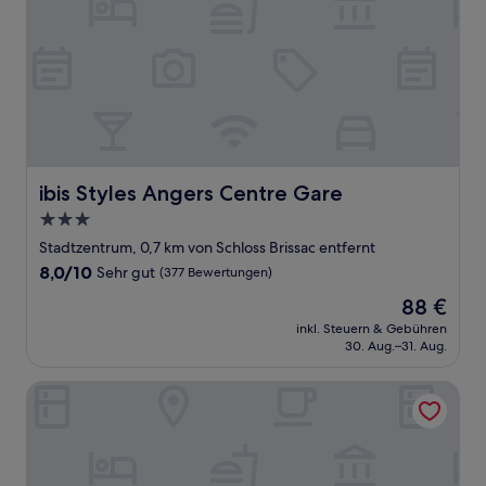
ibis Styles Angers Centre Gare
ibis Styles Angers Centre Gare
3.0-
Sterne-
Stadtzentrum, 0,7 km von Schloss Brissac entfernt
Unterkunft
8.0
8,0/10
Sehr gut
(377 Bewertungen)
von
Der
88 €
10,
Preis
Sehr
inkl. Steuern & Gebühren
beträgt
30. Aug.–31. Aug.
gut,
88 €
(377
Bewertungen)
Novotel Angers Lac de Maine