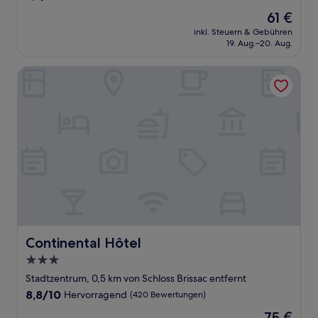
von
Der
61 €
10,
Preis
Wunderbar,
inkl. Steuern & Gebühren
beträgt
19. Aug.–20. Aug.
(229
61 €
Bewertungen)
Continental Hôtel
Continental Hôtel
Continental Hôtel
3.0-
Sterne-
Stadtzentrum, 0,5 km von Schloss Brissac entfernt
Unterkunft
8.8
8,8/10
Hervorragend
(420 Bewertungen)
von
Der
75 €