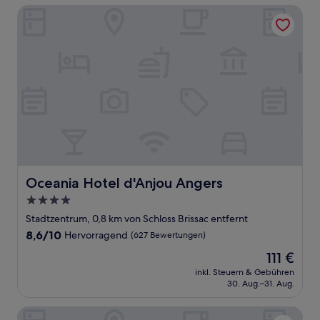
Oceania Hotel d'Anjou Angers
Oceania Hotel d'Anjou Angers
Oceania Hotel d'Anjou Angers
4.0-
Sterne-
Stadtzentrum, 0,8 km von Schloss Brissac entfernt
Unterkunft
8.6
8,6/10
Hervorragend
(627 Bewertungen)
von
Der
111 €
10,
Preis
Hervorragend,
inkl. Steuern & Gebühren
beträgt
30. Aug.–31. Aug.
(627
111 €
Bewertungen)
Mercure Angers Centre Gare