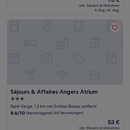
10,
Preis
Hervorragend,
inkl. Steuern & Gebühren
beträgt
9. Aug.–10. Aug.
(420
75 €
Bewertungen)
Séjours & Affaires Angers Atrium
Séjours & Affaires Angers Atrium
Séjours & Affaires Angers Atrium
3.0-
Sterne-
Saint-Serge, 1,2 km von Schloss Brissac entfernt
Unterkunft
8.6
8,6/10
Hervorragend
(667 Bewertungen)
von
Der
53 €
10,
Preis
Hervorragend,
inkl. Steuern & Gebühren