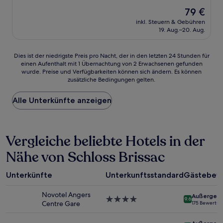
von
Der
79 €
10,
Preis
Sehr
inkl. Steuern & Gebühren
beträgt
19. Aug.–20. Aug.
gut,
79 €
(385
Bewertungen)
Dies
Dies ist der niedrigste Preis pro Nacht, der in den letzten 24 Stunden für
einen Aufenthalt mit 1 Übernachtung von 2 Erwachsenen gefunden
ist
wurde. Preise und Verfügbarkeiten können sich ändern. Es können
der
zusätzliche Bedingungen gelten.
niedrigste
Preis
Alle Unterkünfte anzeigen
pro
Nacht,
der
in
Vergleiche beliebte Hotels in der
den
letzten
Nähe von Schloss Brissac
24 Stunden
für
einen
Unterkünfte
Unterkunftsstandard
Gästebew
Aufenthalt
mit
Novotel Angers
Außergewö
1 Übernachtung
4.0-
9.6
Centre Gare
175 Bewertu
von
Sterne-
2 Erwachsenen
Unterkunft