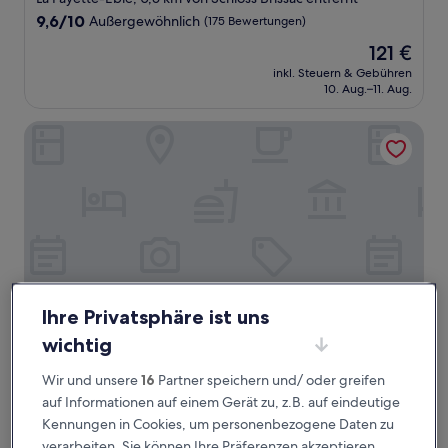
Unterkunft
9.6
9,6/10
Außergewöhnlich
(175 Bewertungen)
von
Der
121 €
10,
Preis
Außergewöhnlich,
inkl. Steuern & Gebühren
beträgt
10. Aug.–11. Aug.
(175
121 €
Bewertungen)
Markus
Ihre Privatsphäre ist uns
wichtig
Markus
Markus
Wir und unsere
16
Partner speichern und/ oder greifen
4.0-
auf Informationen auf einem Gerät zu, z.B. auf eindeutige
Sterne-
Stadtzentrum, 0,6 km von Schloss Brissac entfernt
Kennungen in Cookies, um personenbezogene Daten zu
Unterkunft
9.6
9,6/10
Außergewöhnlich
(242 Bewertungen)
verarbeiten. Sie können Ihre Präferenzen akzeptieren