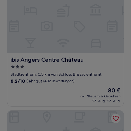
ibis Angers Centre Château
ibis Angers Centre Château
3.0-
Sterne-
Stadtzentrum, 0,5 km von Schloss Brissac entfernt
Unterkunft
8.2
8,2/10
Sehr gut
(402 Bewertungen)
von
Der
80 €
10,
Preis
Sehr
inkl. Steuern & Gebühren
beträgt
25. Aug.–26. Aug.
gut,
80 €
(402
Bewertungen)
ibis Styles Angers Centre Gare