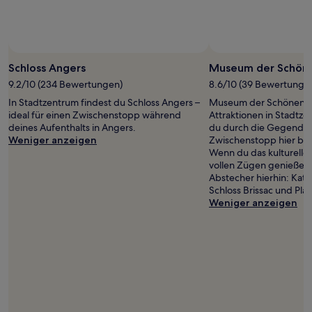
Schloss Angers
Museum der Schön
9.2/10 (234 Bewertungen)
8.6/10 (39 Bewertunge
In Stadtzentrum findest du Schloss Angers –
Museum der Schönen Kün
ideal für einen Zwischenstopp während
Attraktionen in Stadtz
deines Aufenthalts in Angers.
du durch die Gegend reis
Weniger anzeigen
Zwischenstopp hier be
Wenn du das kulturelle
vollen Zügen genießen 
Abstecher hierhin: Kat
Schloss Brissac und Pla
Weniger anzeigen