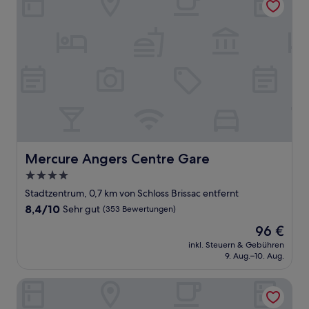
Mercure Angers Centre Gare
Mercure Angers Centre Gare
4.0-
Sterne-
Stadtzentrum, 0,7 km von Schloss Brissac entfernt
Unterkunft
8.4
8,4/10
Sehr gut
(353 Bewertungen)
von
Der
96 €
10,
Preis
Sehr
inkl. Steuern & Gebühren
beträgt
9. Aug.–10. Aug.
gut,
96 €
(353
Bewertungen)
ibis Angers Centre Château