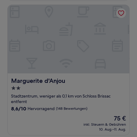
Bewertungen)
Marguerite d'Anjou
Marguerite d'Anjou
Marguerite d'Anjou
2.0-
Sterne-
Stadtzentrum, weniger als 0,1 km von Schloss Brissac
Unterkunft
entfernt
8.6
8,6/10
Hervorragend
(148 Bewertungen)
von
Der
75 €
10,
Preis
Hervorragend,
inkl. Steuern & Gebühren
beträgt
10. Aug.–11. Aug.
(148
75 €
Bewertungen)