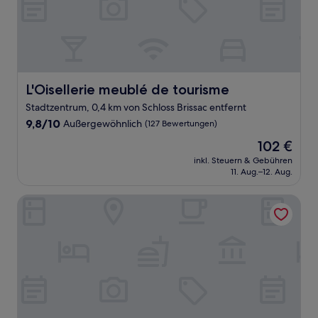
L'Oisellerie meublé de tourisme
L'Oisellerie meublé de tourisme
Stadtzentrum, 0,4 km von Schloss Brissac entfernt
9.8
9,8/10
Außergewöhnlich
(127 Bewertungen)
von
Der
102 €
10,
Preis
Außergewöhnlich,
inkl. Steuern & Gebühren
beträgt
11. Aug.–12. Aug.
(127
102 €
Bewertungen)
Logis Angers Sud