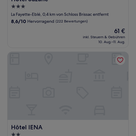
3.0-
Sterne-
La Fayette-Eblé, 0,4 km von Schloss Brissac entfernt
Unterkunft
8.6
8,6/10
Hervorragend
(222 Bewertungen)
von
Der
61 €
10,
Preis
Hervorragend,
inkl. Steuern & Gebühren
beträgt
10. Aug.–11. Aug.
(222
61 €
Bewertungen)
Hôtel IENA
Hôtel IENA
Hôtel IENA
2.0-