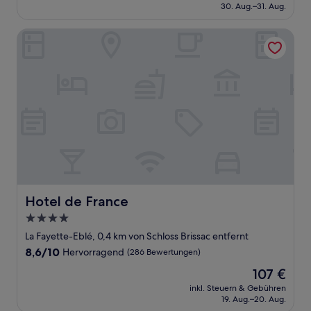
beträgt
30. Aug.–31. Aug.
(667
53 €
Bewertungen)
Hotel de France
Hotel de France
Hotel de France
4.0-
Sterne-
La Fayette-Eblé, 0,4 km von Schloss Brissac entfernt
Unterkunft
8.6
8,6/10
Hervorragend
(286 Bewertungen)
von
Der
107 €
10,
Preis
Hervorragend,
inkl. Steuern & Gebühren
beträgt
19. Aug.–20. Aug.
(286
107 €