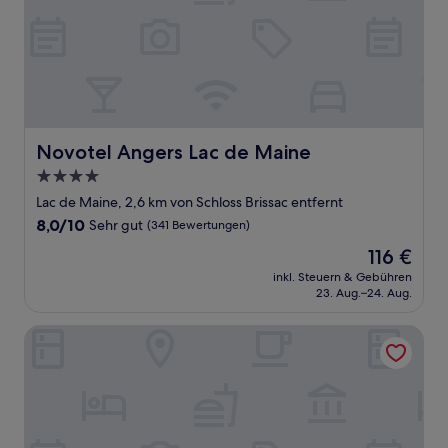
Novotel Angers Lac de Maine
Novotel Angers Lac de Maine
4.0-
Sterne-
Lac de Maine, 2,6 km von Schloss Brissac entfernt
Unterkunft
8.0
8,0/10
Sehr gut
(341 Bewertungen)
von
Der
116 €
10,
Preis
Sehr
inkl. Steuern & Gebühren
beträgt
23. Aug.–24. Aug.
gut,
116 €
(341
Bewertungen)
L'Oisellerie meublé de tourisme