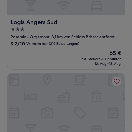
Logis Angers Sud
Logis Angers Sud
3.0-
Sterne-
Roseraie - Orgemont, 3,1 km von Schloss Brissac entfernt
Unterkunft
9.2
9,2/10
Wunderbar
(219 Bewertungen)
von
Der
65 €
10,
Preis
Wunderbar,
inkl. Steuern & Gebühren
beträgt
12. Aug.–13. Aug.
(219
65 €
Bewertungen)
Hotel De Champagne