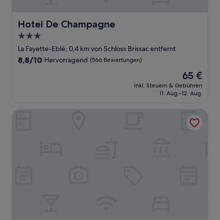
Hotel De Champagne
Hotel De Champagne
3.0-
Sterne-
La Fayette-Eblé, 0,4 km von Schloss Brissac entfernt
Unterkunft
8.8
8,8/10
Hervorragend
(566 Bewertungen)
von
Der
65 €
10,
Preis
Hervorragend,
inkl. Steuern & Gebühren
beträgt
11. Aug.–12. Aug.
(566
65 €
Bewertungen)
Hotel du Mail