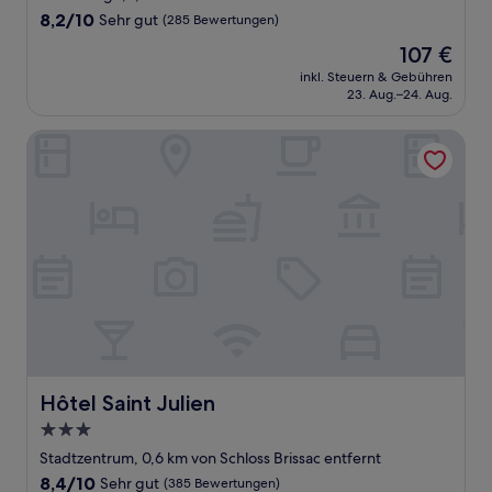
Unterkunft
8.2
8,2/10
Sehr gut
(285 Bewertungen)
von
Der
107 €
10,
Preis
Sehr
inkl. Steuern & Gebühren
beträgt
23. Aug.–24. Aug.
gut,
107 €
(285
Bewertungen)
Hôtel Saint Julien
Hôtel Saint Julien
Hôtel Saint Julien
3.0-
Sterne-
Stadtzentrum, 0,6 km von Schloss Brissac entfernt
Unterkunft
8.4
8,4/10
Sehr gut
(385 Bewertungen)