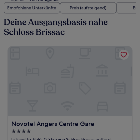
Empfohlene Unterkünfte
Preis (aufsteigend)
Ent
Deine Ausgangsbasis nahe
Schloss Brissac
Novotel Angers Centre Gare
Novotel Angers Centre Gare
Novotel Angers Centre Gare
4.0-
Sterne-
La Fayette-Eblé, 0,5 km von Schloss Brissac entfernt