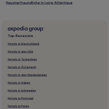
Haustierfreundliche in Loire-Atlantique
Familien in Loire-Atlantique
Hotels mit Parkplatz in Loire-Atlantique
Haustierfreundliche in Laval
Hotels mit Parkplatz in Laval
Top-Reiseziele
Hotels mit Parkplatz in La Roche-sur-Yon
Hotels in Deutschland
Familien in Angers
Hotels in den USA
Haustierfreundliche in Angers
Hotels in Tschechien
Haustierfreundliche in Nantes
Hotels in Österreich
Hotels mit Parkplatz in Nantes
Hotels in den Niederlanden
Hotels mit Fitnessbereich in Nantes
Familien in Nantes
Hotels in Italien
Günstige in Nantes
Hotels in Schweden
Business in Nantes
Hotels in Portugal
Hotels mit Küchenzeile in Nantes
Hotels in Polen