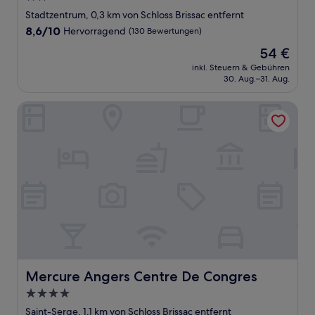
Sterne-
Stadtzentrum, 0,3 km von Schloss Brissac entfernt
Unterkunft
8.6
8,6/10
Hervorragend
(130 Bewertungen)
von
Der
54 €
10,
Preis
Hervorragend,
inkl. Steuern & Gebühren
beträgt
30. Aug.–31. Aug.
(130
54 €
Bewertungen)
Mercure Angers Centre De Congres
Mercure Angers Centre De Congres
Mercure Angers Centre De Congres
4.0-
Sterne-
Saint-Serge, 1,1 km von Schloss Brissac entfernt