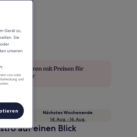
em Gerät zu,
eiten. Sie
 oder
rden unseren
n:
Mehr sparen mit Preisen für
Mitglieder
chern von oder
rbeleistung und
boten.
ptieren
Nächstes Wochenende
14. Aug. - 16. Aug.
tro auf einen Blick