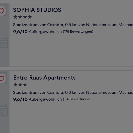
SOPHIA STUDIOS
SOPHIA STUDIOS
4.0-
Sterne-
Stadtzentrum von Coimbra, 0,5 km von Nationalmuseum Machado
Unterkunft
9.6
9,6/10
Außergewöhnlich
(178 Bewertungen)
von
10,
Außergewöhnlich,
(178
Bewertungen)
Entre Ruas Apartments
Entre Ruas Apartments
3.0-
Sterne-
Stadtzentrum von Coimbra, 0,3 km von Nationalmuseum Machado
Unterkunft
9.6
9,6/10
Außergewöhnlich
(114 Bewertungen)
von
10,
Außergewöhnlich,
(114
Bewertungen)