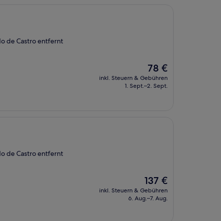
 de Castro entfernt
Der
78 €
Preis
inkl. Steuern & Gebühren
beträgt
1. Sept.–2. Sept.
78 €
 de Castro entfernt
Der
137 €
Preis
inkl. Steuern & Gebühren
beträgt
6. Aug.–7. Aug.
137 €