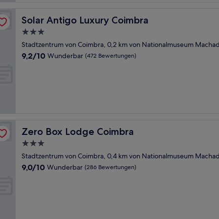
Solar Antigo Luxury Coimbra
Solar Antigo Luxury Coimbra
3.0-
Sterne-
Stadtzentrum von Coimbra, 0,2 km von Nationalmuseum Machado
Unterkunft
9.2
9,2/10
Wunderbar
(472 Bewertungen)
von
10,
Wunderbar,
(472
Bewertungen)
Zero Box Lodge Coimbra
Zero Box Lodge Coimbra
3.0-
Sterne-
Stadtzentrum von Coimbra, 0,4 km von Nationalmuseum Machado
Unterkunft
9.0
9,0/10
Wunderbar
(286 Bewertungen)
von
10,
Wunderbar,
(286
Bewertungen)