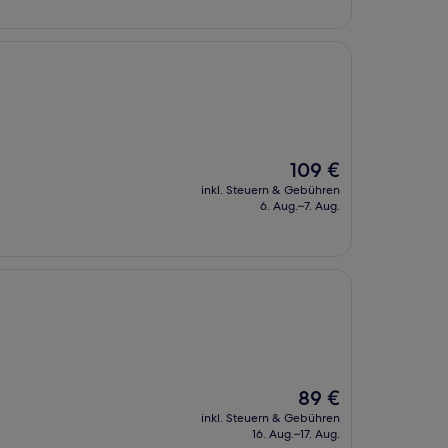
Der
109 €
Preis
inkl. Steuern & Gebühren
beträgt
6. Aug.–7. Aug.
109 €
Der
89 €
Preis
inkl. Steuern & Gebühren
beträgt
16. Aug.–17. Aug.