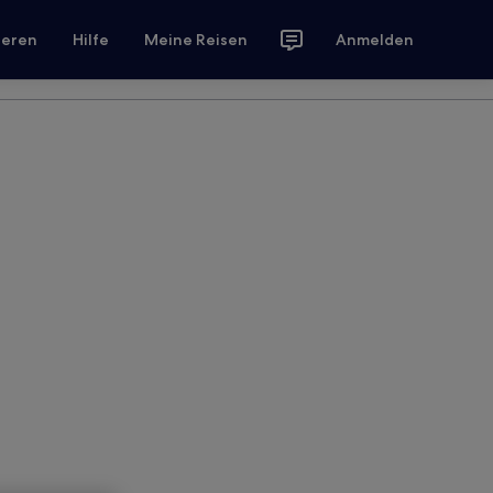
ieren
Hilfe
Meine Reisen
Anmelden