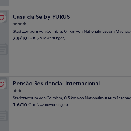
Bewertungen)
Casa da Sé by PURUS
Casa da Sé by PURUS
3.0-
Sterne-
Stadtzentrum von Coimbra, 0,1 km von Nationalmuseum Machado
Unterkunft
7.8
7,8/10
Gut
(26 Bewertungen)
von
10,
Gut,
(26
Bewertungen)
Pensão Residencial Internacional
Pensão Residencial Internacional
2.0-
Sterne-
Stadtzentrum von Coimbra, 0,5 km von Nationalmuseum Machado
Unterkunft
7.6
7,6/10
Gut
(202 Bewertungen)
von
10,
Gut,
(202
Bewertungen)