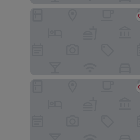
ibis Coimbra Centro
Guest House Infante Dom Henrique