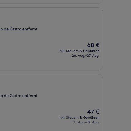
 de Castro entfernt
Der
68 €
Preis
inkl. Steuern & Gebühren
beträgt
26. Aug.–27. Aug.
68 €
 de Castro entfernt
Der
47 €
Preis
inkl. Steuern & Gebühren
beträgt
11. Aug.–12. Aug.
47 €