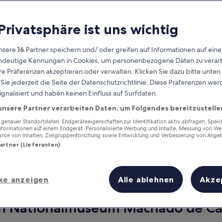
 Privatsphäre ist uns wichtig
nsere
16
Partner speichern und/ oder greifen auf Informationen auf ein
eindeutige Kennungen in Cookies, um personenbezogene Daten zu verarb
e Präferenzen akzeptieren oder verwalten. Klicken Sie dazu bitte unten
ie jederzeit die Seite der Datenschutzrichtlinie. Diese Präferenzen we
ignalisiert und haben keinen Einfluss auf Surfdaten.
unsere Partner verarbeiten Daten, um Folgendes bereitzustelle
Verdiene Prämien für jede
wahrgenommene Übernachtung
enauer Standortdaten. Endgeräteeigenschaften zur Identifikation aktiv abfragen. Spei
Informationen auf einem Endgerät. Personalisierte Werbung und Inhalte, Messung von We
ance von Inhalten, Zielgruppenforschung sowie Entwicklung und Verbesserung von Ange
Partner (Lieferanten)
ke anzeigen
Alle ablehnen
Akze
Morgen
Dieses Wochenende
6. Aug. - 7. Aug.
7. Aug. - 9. Aug.
on Nationalmuseum Machado de Cas