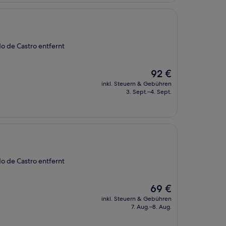
 de Castro entfernt
Der
92 €
Preis
inkl. Steuern & Gebühren
beträgt
3. Sept.–4. Sept.
92 €
 de Castro entfernt
Der
69 €
Preis
inkl. Steuern & Gebühren
beträgt
7. Aug.–8. Aug.
69 €