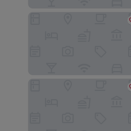
Penedo da Saudade Suites & Hostel
Vila Julieta Guesthouse