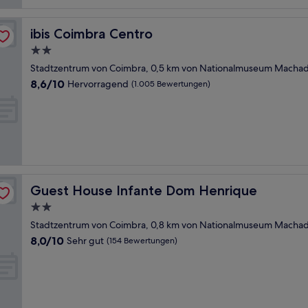
ibis Coimbra Centro
ibis Coimbra Centro
2.0-
Sterne-
Stadtzentrum von Coimbra, 0,5 km von Nationalmuseum Machado
Unterkunft
8.6
8,6/10
Hervorragend
(1.005 Bewertungen)
von
10,
Hervorragend,
(1.005
Bewertungen)
Guest House Infante Dom Henrique
Guest House Infante Dom Henrique
2.0-
Sterne-
Stadtzentrum von Coimbra, 0,8 km von Nationalmuseum Machado
Unterkunft
8.0
8,0/10
Sehr gut
(154 Bewertungen)
von
10,
Sehr
gut,
(154