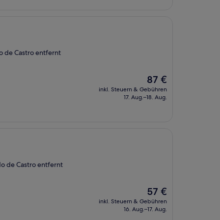
 de Castro entfernt
Der
87 €
Preis
inkl. Steuern & Gebühren
beträgt
17. Aug.–18. Aug.
87 €
 de Castro entfernt
Der
57 €
Preis
inkl. Steuern & Gebühren
beträgt
16. Aug.–17. Aug.
57 €