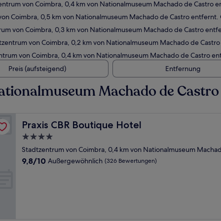
zentrum von Coimbra, 0,4 km von Nationalmuseum Machado de Castro e
von Coimbra, 0,5 km von Nationalmuseum Machado de Castro entfernt
trum von Coimbra, 0,3 km von Nationalmuseum Machado de Castro entf
tzentrum von Coimbra, 0,2 km von Nationalmuseum Machado de Castro
entrum von Coimbra, 0,4 km von Nationalmuseum Machado de Castro en
Preis (aufsteigend)
Entfernung
Nationalmuseum Machado de Castro
Praxis CBR Boutique Hotel
Praxis CBR Boutique Hotel
4.0-
Sterne-
Stadtzentrum von Coimbra, 0,4 km von Nationalmuseum Machado
Unterkunft
9.8
9,8/10
Außergewöhnlich
(326 Bewertungen)
von
10,
Außergewöhnlich,
(326
Bewertungen)