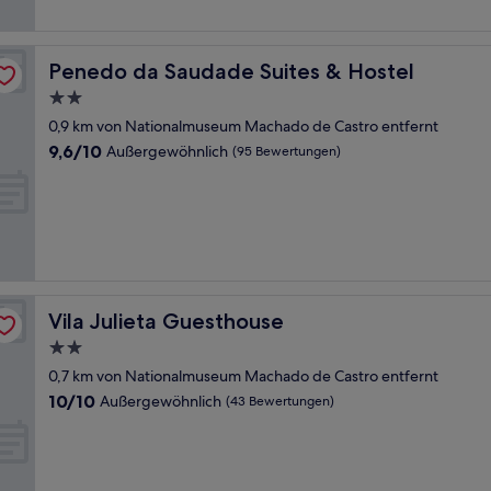
Penedo da Saudade Suites & Hostel
Penedo da Saudade Suites & Hostel
2.0-
Sterne-
0,9 km von Nationalmuseum Machado de Castro entfernt
Unterkunft
9.6
9,6/10
Außergewöhnlich
(95 Bewertungen)
von
10,
Außergewöhnlich,
(95
Bewertungen)
Vila Julieta Guesthouse
Vila Julieta Guesthouse
2.0-
Sterne-
0,7 km von Nationalmuseum Machado de Castro entfernt
Unterkunft
10.0
10/10
Außergewöhnlich
(43 Bewertungen)
von
10,
Außergewöhnlich,
(43