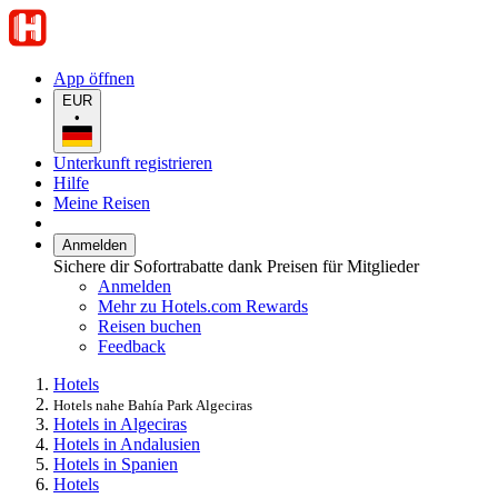
App öffnen
EUR
•
Unterkunft registrieren
Hilfe
Meine Reisen
Anmelden
Sichere dir Sofortrabatte dank Preisen für Mitglieder
Anmelden
Mehr zu Hotels.com Rewards
Reisen buchen
Feedback
Hotels
Hotels nahe Bahía Park Algeciras
Hotels in Algeciras
Hotels in Andalusien
Hotels in Spanien
Hotels