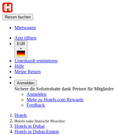
Reisen buchen
Mietwagen
App öffnen
EUR
•
Unterkunft registrieren
Hilfe
Meine Reisen
Anmelden
Sichere dir Sofortrabatte dank Preisen für Mitglieder
Anmelden
Mehr zu Hotels.com Rewards
Feedback
Hotels
Hotels nahe Iranische Moschee
Hotels in Dubai
Hotels in Dubai-Emirat