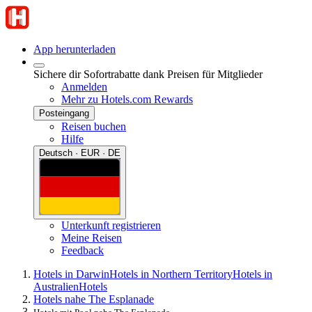
App herunterladen
Sichere dir Sofortrabatte dank Preisen für Mitglieder
Anmelden
Mehr zu Hotels.com Rewards
Posteingang
Reisen buchen
Hilfe
Deutsch · EUR · DE
Unterkunft registrieren
Meine Reisen
Feedback
Hotels in Darwin
Hotels in Northern Territory
Hotels in
Australien
Hotels
Hotels nahe The Esplanade