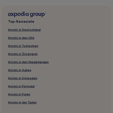
können
Hostels in Ivy Square
zusätzliche
Ryokans in Yunogo Onsen
Bedingungen
gelten.
Ryokans in Mimasaka
Top-Reiseziele
Gasthäuser in Okayama
Hotels in Deutschland
Ryokans in Okayama
Hotels in den USA
Ferienwohnungen in Kojima Jeans Street
Hotels in Tschechien
Hotels mit inbegriffenem Frühstück in Kurashiki
Hotels in Österreich
Hotels mit inbegriffenem Frühstück in Okayama
Hotels in den Niederlanden
Familien in Tsuyama
Hotels in Italien
Hotels nahe Mitsui Outlet Park Kurashiki
Kaigandōri Hotels
Hotels in Schweden
Kume Bezirk: Hotels
Hotels in Portugal
Ushimado Hotels
Hotels in Polen
Kotobukichō Hotels
Hotels in der Türkei
Hotels nahe Uno Port