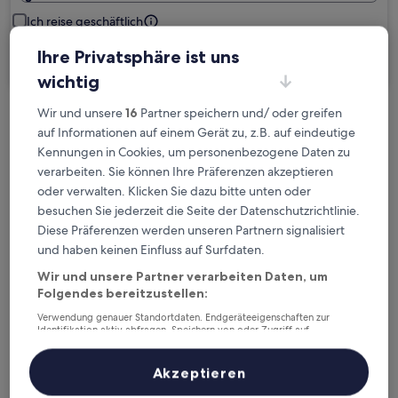
Ich reise geschäftlich
Ihre Privatsphäre ist uns
Suchen
wichtig
Wir und unsere
16
Partner speichern und/ oder greifen
Kostenlose Stornierung bei
auf Informationen auf einem Gerät zu, z.B. auf eindeutige
Planänderungen
Kennungen in Cookies, um personenbezogene Daten zu
verarbeiten. Sie können Ihre Präferenzen akzeptieren
Verdiene Prämien für jede
oder verwalten. Klicken Sie dazu bitte unten oder
besuchen Sie jederzeit die Seite der Datenschutzrichtlinie.
wahrgenommene Übernachtung
Diese Präferenzen werden unseren Partnern signalisiert
und haben keinen Einfluss auf Surfdaten.
Mehr sparen mit Preisen für Mitglieder
Wir und unsere Partner verarbeiten Daten, um
Folgendes bereitzustellen:
Verwendung genauer Standortdaten. Endgeräteeigenschaften zur
Identifikation aktiv abfragen. Speichern von oder Zugriff auf
Überprüfe die Preise für diese Daten
Informationen auf einem Endgerät. Personalisierte Werbung und
Inhalte, Messung von Werbeleistung und der Performance von Inhalten,
Zielgruppenforschung sowie Entwicklung und Verbesserung von
Heute
Morgen
Akzeptieren
Angeboten.
6. Aug. - 7. Aug.
7. Aug. - 8. Aug.
Liste der Partner (Lieferanten)