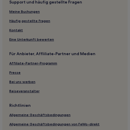
Support und häufig gestellte Fragen
Shinjo-Son Hotels
Meine Buchungen
Mukaihibi Hotels
Higashi-Ku: Hotels
Häufig gestellte Fragen
Kitagata Hotels
Kontakt
Hotels nahe Bahnhof Okayama
Eine Unterkunft bewerten
Hotels nahe Japan Museum of Contemporary Toy and Hall
of Music Box
Für Anbieter, Affliliate-Partner und Medien
Yakage Hotels
Affiliate-Partner-Programm
Hotels nahe Kagami-Damm
Presse
Kaga Bezirk: Hotels
Bei uns werben
Shirimi Hotels
Reiseveranstalter
Satosho Hotels
Hotels nahe Bitchū-Kokubun-ji-Tempel
Richtlinien
Aminohama: Hotels
Allgemeine Geschäftsbedingungen
Sakushu Musashi Onsen Hotels
Allgemeine Geschäftsbedingungen von FeWo-direkt