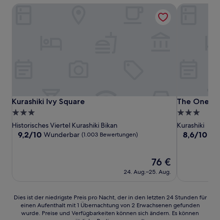
Kurashiki Ivy Square
The OneFive
Kurashiki Ivy Square
The OneFive
Kurashiki Ivy Square
The OneFiv
3.0-
3.0-
Sterne-
Sterne-
Historisches Viertel Kurashiki Bikan
Kurashiki
Unterkunft
Unterkunft
9.2
8.6
9,2/10
8,6/10
Wunderbar
He
(1.003 Bewertungen)
von
von
10,
10,
Wunderbar,
Der
Hervorrage
76 €
(1.003
Preis
(1.072
24. Aug.–25. Aug.
Bewertungen)
beträgt
Bewertunge
76 €
Dies
Dies ist der niedrigste Preis pro Nacht, der in den letzten 24 Stunden für
einen Aufenthalt mit 1 Übernachtung von 2 Erwachsenen gefunden
ist
wurde. Preise und Verfügbarkeiten können sich ändern. Es können
der