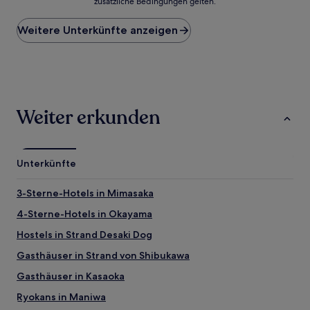
zusätzliche Bedingungen gelten.
niedrigste
Preis
Weitere Unterkünfte anzeigen
pro
Nacht,
der
in
den
letzten
24 Stunden
Weiter erkunden
für
einen
Aufenthalt
mit
Unterkünfte
1 Übernachtung
von
2 Erwachsenen
3-Sterne-Hotels in Mimasaka
gefunden
4-Sterne-Hotels in Okayama
wurde.
Preise
Hostels in Strand Desaki Dog
und
Verfügbarkeiten
Gasthäuser in Strand von Shibukawa
können
Gasthäuser in Kasaoka
sich
ändern.
Ryokans in Maniwa
Es