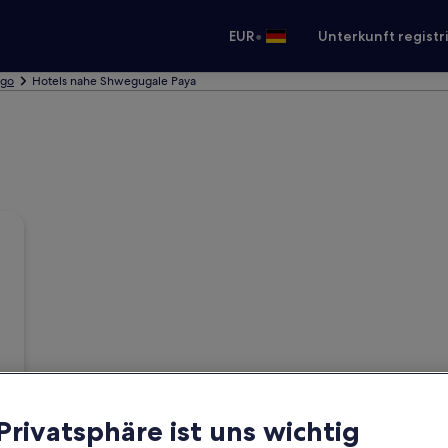
•
EUR
Unterkunft registr
ago
Hotels nahe Shwegugale Paya
 Privatsphäre ist uns wichtig