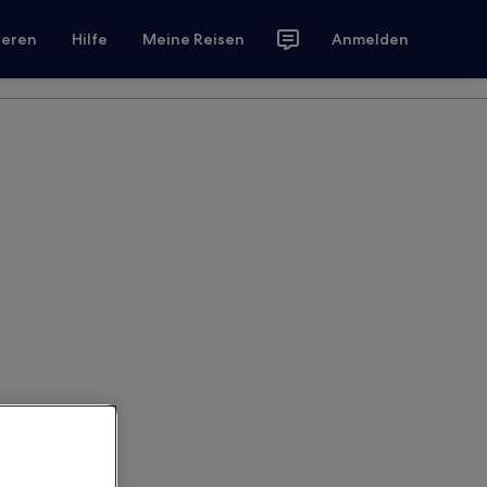
ieren
Hilfe
Meine Reisen
Anmelden