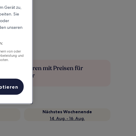
em Gerät zu,
eiten. Sie
 oder
rden unseren
n:
chern von oder
rbeleistung und
boten.
Mehr sparen mit Preisen für
Mitglieder
ptieren
Nächstes Wochenende
14. Aug. - 16. Aug.