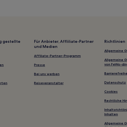
g gestellte
Für Anbieter, Affliliate-Partner
Richtlinien
und Medien
Allgemeine 
Affiliate-Partner-Programm
Allgemeine 
von FeWo-dir
gen
Presse
Barrierefreihe
Bei uns werben
Datenschutz
erten
Reiseveranstalter
Cookies
Rechtliche H
Inhaltsrichtl
Inhalten
Allgemeine 