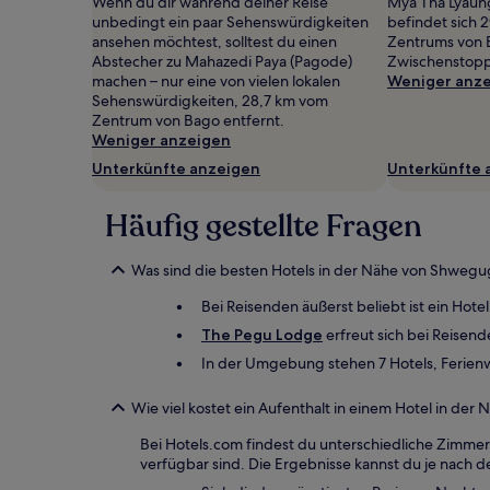
mit
Wenn du dir während deiner Reise
Mya Tha Lyaun
1 Übernachtung
unbedingt ein paar Sehenswürdigkeiten
befindet sich 
von
ansehen möchtest, solltest du einen
Zentrums von B
2 Erwachsenen
Abstecher zu Mahazedi Paya (Pagode)
Zwischenstopp 
gefunden
machen – nur eine von vielen lokalen
Weniger anz
wurde.
Sehenswürdigkeiten, 28,7 km vom
Preise
Zentrum von Bago entfernt.
und
Weniger anzeigen
Verfügbarkeiten
Unterkünfte anzeigen
Unterkünfte 
können
sich
Häufig gestellte Fragen
ändern.
Es
können
Was sind die besten Hotels in der Nähe von Shwegu
zusätzliche
Bedingungen
Bei Reisenden äußerst beliebt ist ein Hote
gelten.
The Pegu Lodge
erfreut sich bei Reisend
In der Umgebung stehen 7 Hotels, Ferie
Wie viel kostet ein Aufenthalt in einem Hotel in de
Bei Hotels.com findest du unterschiedliche Zimmer
verfügbar sind. Die Ergebnisse kannst du je nach de