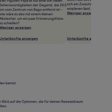
Vier-Figuren-Paya ist nur eine von vielen
sich ein Zwischenstopp prob
Sehenswürdigkeiten der Gegend, die 29,5
einplanen lässt.
km vom Zentrum von Bago entfernt ist –
Weniger anzeigen
wie wäre es also mit einem kleinen
Abstecher, um ein paar Erinnerungsfotos
zu schießen?
Weniger anzeigen
Unterkünfte anzeigen
Unterkünfte anzeigen
en kannst.
Blick auf die Optionen, die für deinen Reisezeitraum
lten.