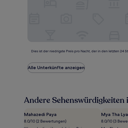
Dies
Dies ist der niedrigste Preis pro Nacht, der in den letzten 
ist
der
niedrigste
Alle Unterkünfte anzeigen
Preis
pro
Nacht,
der
in
Andere Sehenswürdigkeiten 
den
letzten
24 Stunden
für
Mahazedi Paya
Mya Tha Lya
einen
8.0/10 (2 Bewertungen)
8.0/10 (3 Bew
Aufenthalt