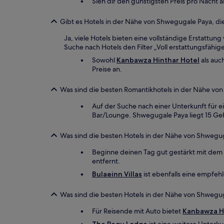
Sieh dir den günstigsten Preis pro Nacht a
Gibt es Hotels in der Nähe von Shwegugale Paya, die 
Ja, viele Hotels bieten eine vollständige Erstattun
Suche nach Hotels den Filter „Voll erstattungsfähig
Sowohl
Kanbawza Hinthar Hotel
als auc
Preise an.
Was sind die besten Romantikhotels in der Nähe vo
Auf der Suche nach einer Unterkunft für e
Bar/Lounge. Shwegugale Paya liegt 15 Ge
Was sind die besten Hotels in der Nähe von Shwegu
Beginne deinen Tag gut gestärkt mit dem 
entfernt.
Bulaeinn Villas
ist ebenfalls eine empfehl
Was sind die besten Hotels in der Nähe von Shwegug
Für Reisende mit Auto bietet
Kanbawza Hi