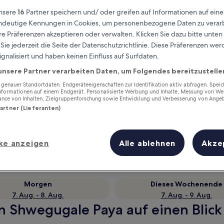
nsere
16
Partner speichern und/ oder greifen auf Informationen auf ein
eindeutige Kennungen in Cookies, um personenbezogene Daten zu verarb
e Präferenzen akzeptieren oder verwalten. Klicken Sie dazu bitte unten
ie jederzeit die Seite der Datenschutzrichtlinie. Diese Präferenzen we
ignalisiert und haben keinen Einfluss auf Surfdaten.
unsere Partner verarbeiten Daten, um Folgendes bereitzustelle
enauer Standortdaten. Endgeräteeigenschaften zur Identifikation aktiv abfragen. Spei
Informationen auf einem Endgerät. Personalisierte Werbung und Inhalte, Messung von We
ance von Inhalten, Zielgruppenforschung sowie Entwicklung und Verbesserung von Ange
Partner (Lieferanten)
Verdiene Prämien für jede
wahrgenommene Übernachtung
ke anzeigen
Alle ablehnen
Akze
Morgen
Dieses Wochenende
7. Aug. - 8. Aug.
7. Aug. - 9. Aug.
n Shwegugale Paya auf einen Blick