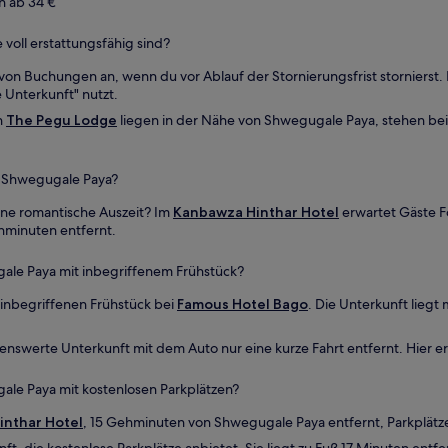
n ab 34 €
voll erstattungsfähig sind?
g von Buchungen an, wenn du vor Ablauf der Stornierungsfrist stornierst.
e Unterkunft" nutzt.
h
The Pegu Lodge
liegen in der Nähe von Shwegugale Paya, stehen bei
n Shwegugale Paya?
ine romantische Auszeit? Im
Kanbawza Hinthar Hotel
erwartet Gäste F
hminuten entfernt.
gale Paya mit inbegriffenem Frühstück?
inbegriffenen Frühstück bei
Famous Hotel Bago
. Die Unterkunft lieg
enswerte Unterkunft mit dem Auto nur eine kurze Fahrt entfernt. Hier er
ale Paya mit kostenlosen Parkplätzen?
nthar Hotel
, 15 Gehminuten von Shwegugale Paya entfernt, Parkplätze