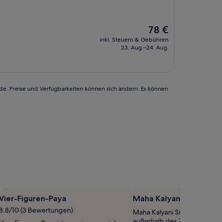
Der
78 €
Preis
inkl. Steuern & Gebühren
beträgt
23. Aug.–24. Aug.
78 €
rde. Preise und Verfügbarkeiten können sich ändern. Es können
Vier-Figuren-Paya
Maha Kalyani Sima
8.8/10 (3 Bewertungen)
Maha Kalyani Sima befindet 
außerhalb des Zentrums von