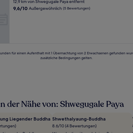
Sterne-
12,9 km von Shwegugale Paya entfernt
Unterkunft
9.6
9,6/10
Außergewöhnlich
(5 Bewertungen)
von
10,
Außergewöhnlich,
(5
Bewertungen)
24 Stunden für einen Aufenthalt mit 1 Übernachtung von 2 Erwachsenen gefunden wu
zusätzliche Bedingungen gelten.
in der Nähe von: Shwegugale Paya
ung Liegender Buddha
Shwethalyaung-Buddha
ertungen)
8.6/10 (4 Bewertungen)