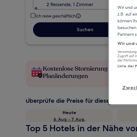
2 Reisende, 1 Zimmer
Wir und u
z.B. auf 
Ich reise geschäftlich
können Ihr
besuchen S
Suchen
Partnern s
Wir und 
Verwendung g
Zugriff auf 
der Perform
Liste der 
Kostenlose Stornierung bei
Planänderungen
Zwec
Überprüfe die Preise für diese Daten
Heute
6. Aug. - 7. Aug.
Top 5 Hotels in der Nähe vo