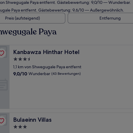
 von Shwegugale Paya entfernt. Gästebewertung: 9,0/10 — Wunderbar.
ugale Paya entfernt. Gästebewertung: 9,6/10 — Außergewöhnlich.
Preis (aufsteigend)
Entfernung
hwegugale Paya
Kanbawza Hinthar Hotel
Kanbawza Hinthar Hotel
3.5-
Sterne-
1,1 km von Shwegugale Paya entfernt
Unterkunft
9.0
9,0/10
Wunderbar
(43 Bewertungen)
von
10,
Wunderbar,
(43
Bewertungen)
Bulaeinn Villas
Bulaeinn Villas
3.0-