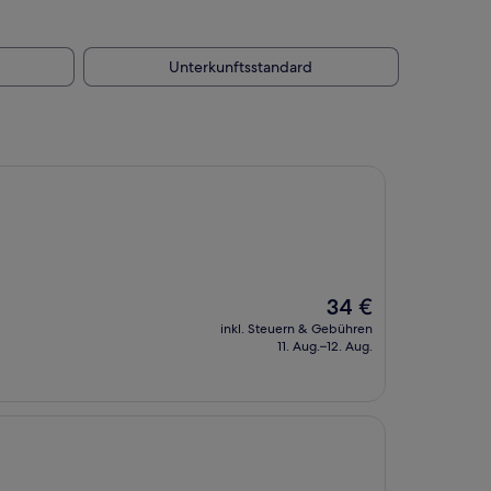
Unterkunftsstandard
Der
34 €
Preis
inkl. Steuern & Gebühren
beträgt
11. Aug.–12. Aug.
34 €