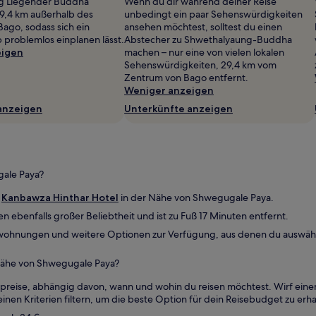
g Liegender Buddha
Wenn du dir während deiner Reise
29,4 km außerhalb des
unbedingt ein paar Sehenswürdigkeiten
ago, sodass sich ein
ansehen möchtest, solltest du einen
problemlos einplanen lässt.
Abstecher zu Shwethalyaung-Buddha
eigen
machen – nur eine von vielen lokalen
Sehenswürdigkeiten, 29,4 km vom
Zentrum von Bago entfernt.
Weniger anzeigen
anzeigen
Unterkünfte anzeigen
gale Paya?
l
Kanbawza Hinthar Hotel
in der Nähe von Shwegugale Paya.
en ebenfalls großer Beliebtheit und ist zu Fuß 17 Minuten entfernt.
nwohnungen und weitere Optionen zur Verfügung, aus denen du auswähl
r Nähe von Shwegugale Paya?
preise, abhängig davon, wann und wohin du reisen möchtest. Wirf einen 
inen Kriterien filtern, um die beste Option für dein Reisebudget zu erha