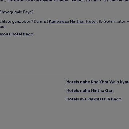
ft, die kostenlose Parkplätze anbietet. Sie liegt zu Fuß 17 Minuten entfe
n Shwegugale Paya?
hliste ganz oben? Dann ist
Kanbawza Hinthar Hotel
, 15 Gehminuten v
ool.
mous Hotel Bago
.
Hotels nahe Kha Khat Wain Kya
Hotels nahe Hintha Gon
Hotels mit Parkplatz in Bago