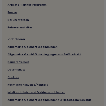
Affiliate-Partner-Programm
Tokonami Hotels
Presse
Hatabu: Hotels
Ogori: Hotels
Bei uns werben
Hotels nahe Kojin-Schrein für den Kriegsgott
Reiseveranstalter
Hotels nahe Hinoyama Observatorium
Richtlinien
Ryokans in Ichinomata Onsen
Allgemeine Geschäftsbedingungen
Ryokans in Yuyawan Onsen
Allgemeine Geschäftsbedingungen von FeWo-direkt
Gasthäuser in Bahnhof Mitani
Barrierefreiheit
Ryokans in Bahnhof Mitani
Ryokans in Kiwado Onsen
Datenschutz
Hotels mit Thermalbad in Yamaguchi
Cookies
Business in Yamaguchi
Rechtliche Hinweise/Kontakt
Hotels mit Wellnessbereich nahe Strand Kirara Yakeno
Inhaltsrichtlinien und Melden von Inhalten
Hotels mit Thermalbad in Kiwado Onsen
Allgemeine Geschäftsbedingungen für Hotels.com Rewards
Hotels mit Thermalbad in Hagi