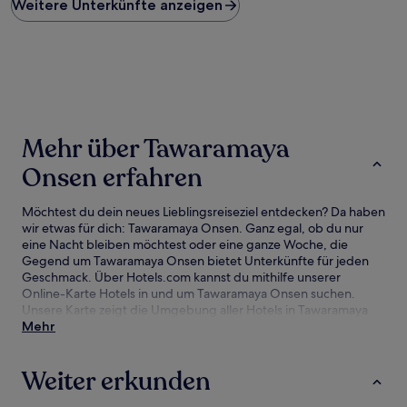
Weitere Unterkünfte anzeigen
pro
Nacht,
der
in
den
letzten
24 Stunden
für
einen
Mehr über Tawaramaya
Aufenthalt
mit
Onsen erfahren
1 Übernachtung
von
Möchtest du dein neues Lieblingsreiseziel entdecken? Da haben
2 Erwachsenen
wir etwas für dich: Tawaramaya Onsen. Ganz egal, ob du nur
gefunden
eine Nacht bleiben möchtest oder eine ganze Woche, die
wurde.
Gegend um Tawaramaya Onsen bietet Unterkünfte für jeden
Preise
Geschmack. Über Hotels.com kannst du mithilfe unserer
und
Online-Karte Hotels in und um Tawaramaya Onsen suchen.
Verfügbarkeiten
Unsere Karte zeigt die Umgebung aller Hotels in Tawaramaya
können
Onsen, damit du einschätzen kannst, wie nah du an
Mehr
sich
Sehenswürdigkeiten und Attraktionen bist. Anschließend
ändern.
kannst du deine Suche verfeinern. Hier findest du unsere
Es
Weiter erkunden
besten Hotelangebote in Tawaramaya Onsen mit unserer
können
Preisgarantie.
zusätzliche