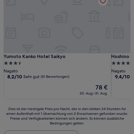
Yumoto Kanko Hotel Saikyo
Hoshino R
Yumoto Kanko Hotel Saikyo
Hoshino R
3.5-
4.0-
Sterne-
Sterne-
Nagato
Nagato
Unterkunft
Unterkunf
8.2
9.4
8,2/10
9,4/10
Sehr gut
A
(81 Bewertungen)
von
von
Der
78 €
10,
10,
Preis
Sehr
Außergewö
30. Aug.–31. Aug.
beträgt
gut,
(44
78 €
(81
Bewertun
Bewertungen)
Dies
Dies ist der niedrigste Preis pro Nacht, der in den letzten 24 Stunden für
einen Aufenthalt mit 1 Übernachtung von 2 Erwachsenen gefunden wurde.
ist
Preise und Verfügbarkeiten können sich ändern. Es können zusätzliche
der
Bedingungen gelten.
niedrigste
Preis