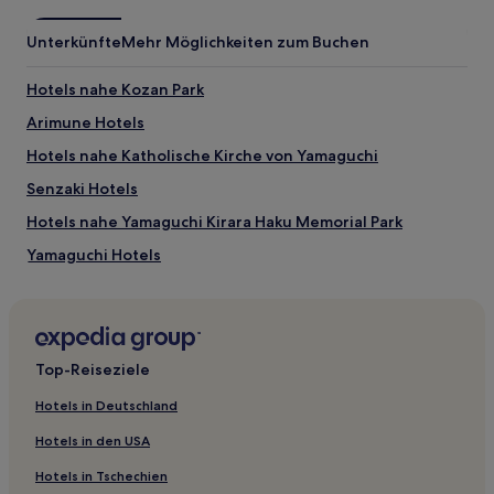
Bedingungen
gelten.
Unterkünfte
Mehr Möglichkeiten zum Buchen
Hotels nahe Kozan Park
Arimune Hotels
Hotels nahe Katholische Kirche von Yamaguchi
Senzaki Hotels
Hotels nahe Yamaguchi Kirara Haku Memorial Park
Yamaguchi Hotels
Hotels nahe Motonosumi-Schrein
Nakaichi: Hotels
Ube Hotels
Top-Reiseziele
Habu: Hotels
Hotels in Deutschland
Hazakami Hotels
Hotels in den USA
Hotels nahe Joei-ji Tempel
Hotels in Tschechien
Hotels nahe Präfekturuniversität Yamaguchi