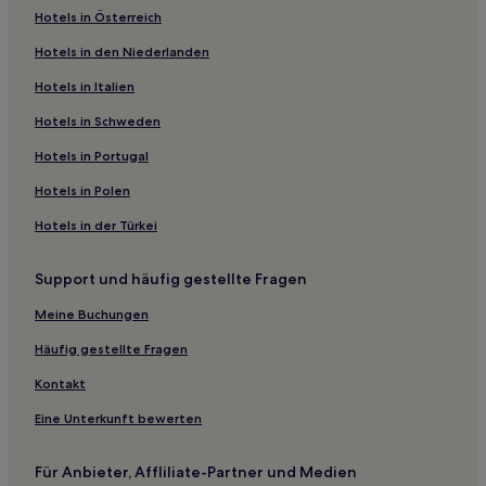
Hotels in Österreich
Präfektur Yamaguchi: Hotels
Hotels in den Niederlanden
Hotels nahe Hōfu Science Museum
Hotels in Italien
Hotels nahe Bahnhof Niho
Nowara Hotels
Hotels in Schweden
Nukumi Hotels
Hotels in Portugal
Okawachi Onsen Hotels
Hotels in Polen
Ajisu: Hotels
Hotels in der Türkei
Hotels nahe Nagato-Yumoto Onsen
Support und häufig gestellte Fragen
Hotels nahe Kunstmuseum der Präfektur Yamaguchi
Meine Buchungen
Yahagi Hotels
Yatama Hotels
Häufig gestellte Fragen
Kiwa Hotels
Kontakt
Yunokuchi Onsen Hotels
Eine Unterkunft bewerten
Ozuki: Hotels
Für Anbieter, Affliliate-Partner und Medien
Hotels nahe Brücke Tsunoshima