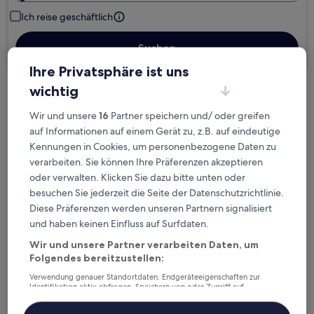
Ich reise geschäftlich
Suchen
Ihre Privatsphäre ist uns
wichtig
Kostenlose Stornierung bei
Wir und unsere
16
Partner speichern und/ oder greifen
Planänderungen
auf Informationen auf einem Gerät zu, z.B. auf eindeutige
Kennungen in Cookies, um personenbezogene Daten zu
Verdiene Prämien für jede
verarbeiten. Sie können Ihre Präferenzen akzeptieren
wahrgenommene Übernachtung
oder verwalten. Klicken Sie dazu bitte unten oder
besuchen Sie jederzeit die Seite der Datenschutzrichtlinie.
Mehr sparen mit Preisen für Mitglieder
Diese Präferenzen werden unseren Partnern signalisiert
und haben keinen Einfluss auf Surfdaten.
Wir und unsere Partner verarbeiten Daten, um
Folgendes bereitzustellen:
Überprüfe die Preise für diese Daten
Verwendung genauer Standortdaten. Endgeräteeigenschaften zur
Identifikation aktiv abfragen. Speichern von oder Zugriff auf
Nächstes Wochenende
In zwei Wochen
Informationen auf einem Endgerät. Personalisierte Werbung und
Inhalte, Messung von Werbeleistung und der Performance von Inhalten,
14. Aug. - 16. Aug.
21. Aug. - 23. Aug.