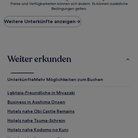
Preise und Verfügbarkeiten können sich ändern. Es können zusätzliche
der
Bedingungen gelten.
niedrigste
Preis
Weitere Unterkünfte anzeigen
pro
Nacht,
der
in
den
letzten
24 Stunden
Weiter erkunden
für
einen
Aufenthalt
mit
Unterkünfte
Mehr Möglichkeiten zum Buchen
1 Übernachtung
von
Lgbtqia-Freundliche in Miyazaki
2 Erwachsenen
gefunden
Business in Aoshima Onsen
wurde.
Preise
Hotels nahe Obi Castle Remains
und
Hotels nahe Tsuma-Schrein
Verfügbarkeiten
können
Hotels nahe Kodomo no Kuni
sich
ändern.