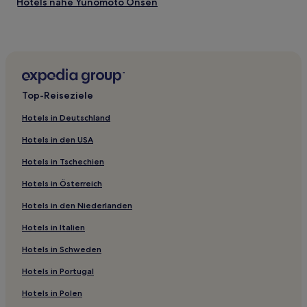
Hotels nahe Yunomoto Onsen
Es
Aoshima Onsen Hotels
können
zusätzliche
Nunohira Hotels
Bedingungen
gelten.
Kitakata Hayahito Hotels
Präfektur Miyazaki: Hotels
Top-Reiseziele
Gokase Hotels
Hotels in Deutschland
Takaharu Hotels
Hotels in den USA
Fudono Hotels
Hotels in Tschechien
Hotels in Österreich
Hotels in den Niederlanden
Hotels in Italien
Hotels in Schweden
Hotels in Portugal
Hotels in Polen