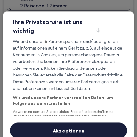
2 Reisende, 1 Zimmer
Ich reise geschäftlich
Ihre Privatsphäre ist uns
wichtig
Suchen
Wir und unsere
16
Partner speichern und/ oder greifen
auf Informationen auf einem Gerät zu, z.B. auf eindeutige
Kostenlose Stornierung bei
Kennungen in Cookies, um personenbezogene Daten zu
Planänderungen
verarbeiten. Sie können Ihre Präferenzen akzeptieren
oder verwalten. Klicken Sie dazu bitte unten oder
besuchen Sie jederzeit die Seite der Datenschutzrichtlinie.
Verdiene Prämien für jede
Diese Präferenzen werden unseren Partnern signalisiert
wahrgenommene Übernachtung
und haben keinen Einfluss auf Surfdaten.
Wir und unsere Partner verarbeiten Daten, um
Mehr sparen mit Preisen für Mitglieder
Folgendes bereitzustellen:
Verwendung genauer Standortdaten. Endgeräteeigenschaften zur
Identifikation aktiv abfragen. Speichern von oder Zugriff auf
Informationen auf einem Endgerät. Personalisierte Werbung und
Überprüfe die Preise für diese Daten
Inhalte, Messung von Werbeleistung und der Performance von Inhalten,
Zielgruppenforschung sowie Entwicklung und Verbesserung von
Akzeptieren
Angeboten.