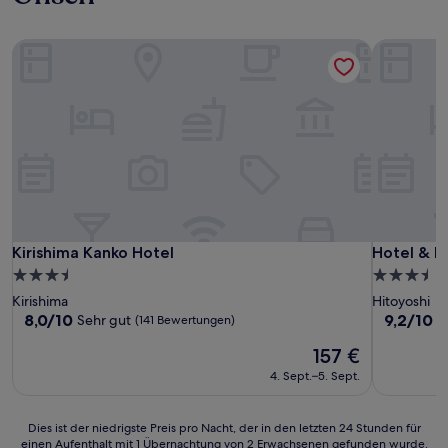
Kirishima Kanko Hotel
Hotel & R
Kirishima Kanko Hotel
Hotel & R
Kirishima Kanko Hotel
Hotel & R
3.5-
3.5-
Sterne-
Sterne-
Kirishima
Hitoyoshi
Unterkunft
Unterkunf
8.0
9.2
8,0/10
9,2/10
Sehr gut
W
(141 Bewertungen)
von
von
Der
157 €
10,
10,
Preis
Sehr
Wunderba
4. Sept.–5. Sept.
beträgt
gut,
(152
157 €
(141
Bewertun
Bewertungen)
Dies
Dies ist der niedrigste Preis pro Nacht, der in den letzten 24 Stunden für
einen Aufenthalt mit 1 Übernachtung von 2 Erwachsenen gefunden wurde.
ist