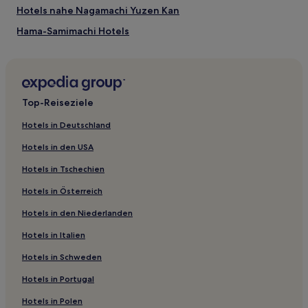
Hotels nahe Nagamachi Yuzen Kan
Hama-Samimachi Hotels
Hotels nahe Noto
Mukou Nakamachi Hotels
Hotels nahe Wakura Showa Museum
Top-Reiseziele
Hotels nahe Kenrokuen Garden
Hotels in Deutschland
Kreis Kahoku: Hotels
Hotels in den USA
Hotels nahe Bessyodake Sky Deck
Hotels in Tschechien
Hotels nahe Ishizuyama Panorama-Observatorium
Hotels in Österreich
Nakanoto Hotels
Hotels in den Niederlanden
Hotels nahe 21st Century Museum of Contemporary Art
Hotels in Italien
Hotels nahe Tempel Myouryû-ji
Higashiyama-Higashi: Hotels
Hotels in Schweden
Hotels nahe Kanazawa Yasue Blattgold-Museum
Hotels in Portugal
Hotels nahe Kanazawa Schlosspark
Hotels in Polen