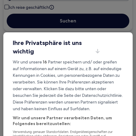
Ich reise geschäftlich
Suchen
Ihre Privatsphäre ist uns
Kostenlose Stornierung bei
Planänderungen
wichtig
Wir und unsere
16
Partner speichern und/ oder greifen
Verdiene Prämien für jede
auf Informationen auf einem Gerät zu, z.B. auf eindeutige
wahrgenommene Übernachtung
Kennungen in Cookies, um personenbezogene Daten zu
verarbeiten. Sie können Ihre Präferenzen akzeptieren
oder verwalten. Klicken Sie dazu bitte unten oder
Mehr sparen mit Preisen für Mitglieder
besuchen Sie jederzeit die Seite der Datenschutzrichtlinie.
Diese Präferenzen werden unseren Partnern signalisiert
und haben keinen Einfluss auf Surfdaten.
Überprüfe die Preise für diese Daten
Wir und unsere Partner verarbeiten Daten, um
Folgendes bereitzustellen:
Nächstes Wochenende
In zwei Wochen
Verwendung genauer Standortdaten. Endgeräteeigenschaften zur
14. Aug. - 16. Aug.
21. Aug. - 23. Aug.