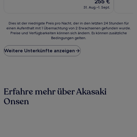
255 €
10,
10,
Preis
Sehr
Außergewö
31. Aug.–1. Sept.
beträgt
gut,
(7
255 €
(98
Bewertun
Bewertungen)
Dies
Dies ist der niedrigste Preis pro Nacht, der in den letzten 24 Stunden für
einen Aufenthalt mit 1 Übernachtung von 2 Erwachsenen gefunden wurde.
ist
Preise und Verfügbarkeiten können sich ändern. Es können zusätzliche
der
Bedingungen gelten.
niedrigste
Preis
Weitere Unterkünfte anzeigen
pro
Nacht,
der
in
den
letzten
24 Stunden
Erfahre mehr über Akasaki
für
einen
Onsen
Aufenthalt
mit
1 Übernachtung
von
2 Erwachsenen
gefunden
wurde.