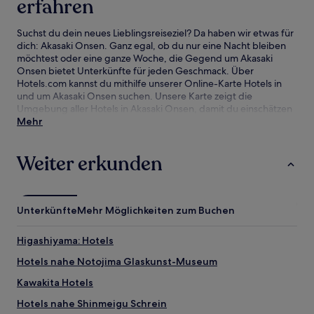
erfahren
Suchst du dein neues Lieblingsreiseziel? Da haben wir etwas für
dich: Akasaki Onsen. Ganz egal, ob du nur eine Nacht bleiben
möchtest oder eine ganze Woche, die Gegend um Akasaki
Onsen bietet Unterkünfte für jeden Geschmack. Über
Hotels.com kannst du mithilfe unserer Online-Karte Hotels in
und um Akasaki Onsen suchen. Unsere Karte zeigt die
Umgebung aller Hotels in Akasaki Onsen, damit du einschätzen
kannst, wie nah du an Sehenswürdigkeiten und Attraktionen
Mehr
bist. Anschließend kannst du deine Suche verfeinern. Hier
findest du unsere besten Hotelangebote in Akasaki Onsen mit
Weiter erkunden
unserer Preisgarantie.
Unterkünfte
Mehr Möglichkeiten zum Buchen
Higashiyama: Hotels
Hotels nahe Notojima Glaskunst-Museum
Kawakita Hotels
Hotels nahe Shinmeigu Schrein