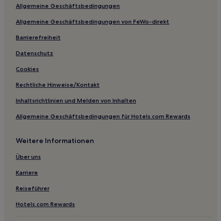
Allgemeine Geschäftsbedingungen
Ryokans in Wakura Onsen
Allgemeine Geschäftsbedingungen von FeWo-direkt
Hotels mit Wellnessbereich in Nanao
Barrierefreiheit
Günstige in Wajima
Hotels mit Parkplatz in Wajima
Datenschutz
Business nahe Sekinohana
Cookies
Hotels mit inbegriffenem Frühstück in Kanazawa
Rechtliche Hinweise/Kontakt
Business in Präfektur Ishikawa
Inhaltsrichtlinien und Melden von Inhalten
Günstige in Präfektur Ishikawa
Allgemeine Geschäftsbedingungen für Hotels.com Rewards
2-Sterne-Hotels in Wajima
Weitere Informationen
4-Sterne-Hotels in Kanazawa
Über uns
Karriere
Reiseführer
Hotels.com Rewards