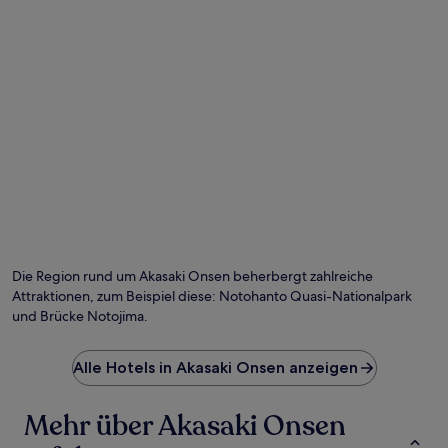
Preise
und
Verfügbarkeiten
können
sich
ändern.
Es
können
zusätzliche
Bedingungen
gelten.
Foto von comachiangel
Öf
Fo
vo
Die Region rund um Akasaki Onsen beherbergt zahlreiche
co
Attraktionen, zum Beispiel diese: Notohanto Quasi-Nationalpark
und Brücke Notojima.
Alle Hotels in Akasaki Onsen anzeigen
Mehr über Akasaki Onsen