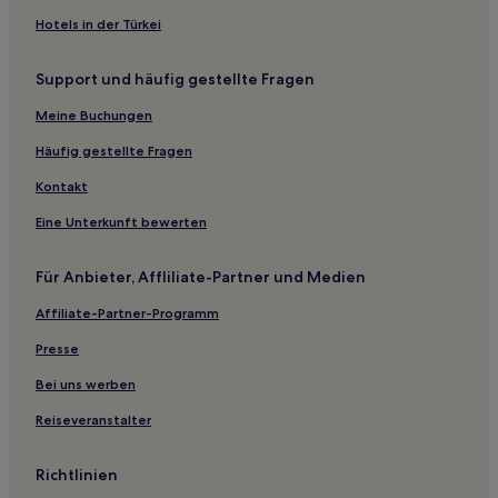
Uchinada Hotels
Hotels in der Türkei
Shikanosato Onsen Hotels
Support und häufig gestellte Fragen
Kreis Kashima: Hotels
Meine Buchungen
Hotels nahe Kami Tokikuni-ke Residenz
Nishi-Izumi Hotels
Häufig gestellte Fragen
Hotels nahe Burg Kanazawa
Kontakt
Wajima Hotels
Eine Unterkunft bewerten
Hotels nahe Notojima-Aquarium
Für Anbieter, Affliliate-Partner und Medien
Nagata Hotels
Affiliate-Partner-Programm
Ryokans in Präfektur Ishikawa
Presse
Ryokans in Kanazawa
Ferienwohnungen in Kanazawa
Bei uns werben
Gasthäuser in Kanazawa
Reiseveranstalter
Aparthotels in Kanazawa
Richtlinien
Ryokans in Nanao