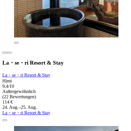
La・se・ri Resort & Stay
La・se・ri Resort & Stay
Himi
9,4/10
Außergewöhnlich
(22 Bewertungen)
114 €
24. Aug.–25. Aug.
La・se・ri Resort & Stay