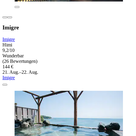
Imigre
Imigre
Himi
9,2/10
Wunderbar
(26 Bewertungen)
144 €
21. Aug.–22. Aug.
Imigre