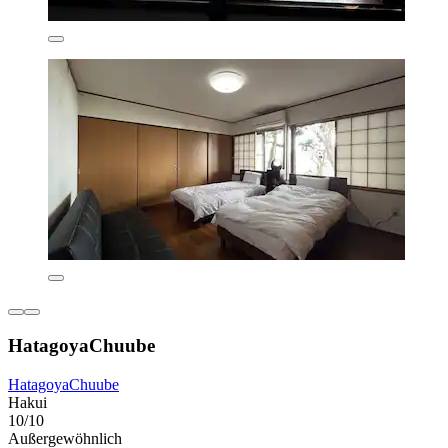
HatagoyaChuube
HatagoyaChuube
Hakui
10/10
Außergewöhnlich