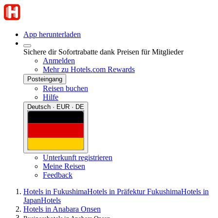
App herunterladen
Sichere dir Sofortrabatte dank Preisen für Mitglieder
Anmelden
Mehr zu Hotels.com Rewards
Posteingang
Reisen buchen
Hilfe
Deutsch · EUR · DE
Unterkunft registrieren
Meine Reisen
Feedback
Hotels in Fukushima
Hotels in Präfektur Fukushima
Hotels in
Japan
Hotels
Hotels in Anabara Onsen