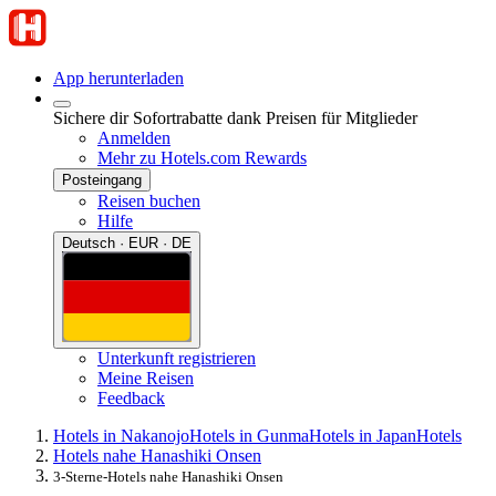
App herunterladen
Sichere dir Sofortrabatte dank Preisen für Mitglieder
Anmelden
Mehr zu Hotels.com Rewards
Posteingang
Reisen buchen
Hilfe
Deutsch · EUR · DE
Unterkunft registrieren
Meine Reisen
Feedback
Hotels in Nakanojo
Hotels in Gunma
Hotels in Japan
Hotels
Hotels nahe Hanashiki Onsen
3-Sterne-Hotels nahe Hanashiki Onsen