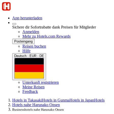
App herunterladen
Sichere dir Sofortrabatte dank Preisen für Mitglieder
Anmelden
Mehr zu Hotels.com Rewards
Posteingang
Reisen buchen
Hilfe
Deutsch · EUR · DE
Unterkunft registrieren
Meine Reisen
Feedback
Hotels in Takasaki
Hotels in Gunma
Hotels in Japan
Hotels
Hotels nahe Harunako Onsen
Businesshotels nahe Harunako Onsen