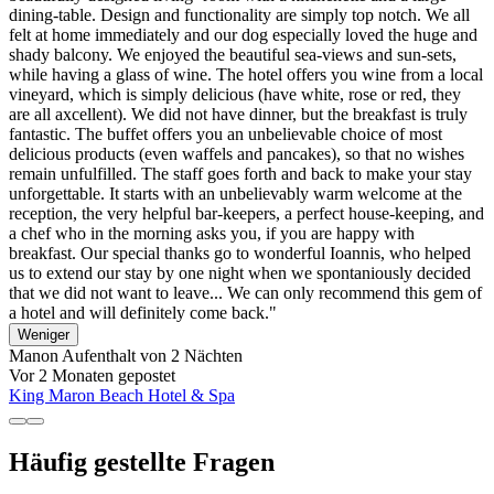
dining-table. Design and functionality are simply top notch. We all
felt at home immediately and our dog especially loved the huge and
shady balcony. We enjoyed the beautiful sea-views and sun-sets,
while having a glass of wine. The hotel offers you wine from a local
vineyard, which is simply delicious (have white, rose or red, they
are all axcellent). We did not have dinner, but the breakfast is truly
fantastic. The buffet offers you an unbelievable choice of most
delicious products (even waffels and pancakes), so that no wishes
remain unfulfilled. The staff goes forth and back to make your stay
unforgettable. It starts with an unbelievably warm welcome at the
reception, the very helpful bar-keepers, a perfect house-keeping, and
a chef who in the morning asks you, if you are happy with
breakfast. Our special thanks go to wonderful Ioannis, who helped
us to extend our stay by one night when we spontaniously decided
that we did not want to leave... We can only recommend this gem of
a hotel and will definitely come back."
Weniger
Manon
Aufenthalt von 2 Nächten
Vor 2 Monaten gepostet
King Maron Beach Hotel & Spa
Häufig gestellte Fragen