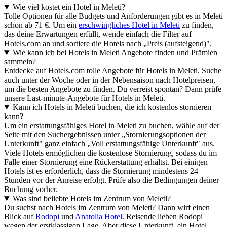
Wie viel kostet ein Hotel in Meleti?
Tolle Optionen für alle Budgets und Anforderungen gibt es in Meleti
schon ab 71 €. Um ein
erschwingliches Hotel in Meleti
zu finden,
das deine Erwartungen erfüllt, wende einfach die Filter auf
Hotels.com an und sortiere die Hotels nach „Preis (aufsteigend)".
Wie kann ich bei Hotels in Meleti Angebote finden und Prämien
sammeln?
Entdecke auf Hotels.com tolle Angebote für Hotels in Meleti. Suche
auch unter der Woche oder in der Nebensaison nach Hotelpreisen,
um die besten Angebote zu finden. Du verreist spontan? Dann prüfe
unsere Last-minute-Angebote für Hotels in Meleti.
Kann ich Hotels in Meleti buchen, die ich kostenlos stornieren
kann?
Um ein erstattungsfähiges Hotel in Meleti zu buchen, wähle auf der
Seite mit den Suchergebnissen unter „Stornierungsoptionen der
Unterkunft" ganz einfach „Voll erstattungsfähige Unterkunft" aus.
Viele Hotels ermöglichen die kostenlose Stornierung, sodass du im
Falle einer Stornierung eine Rückerstattung erhältst. Bei einigen
Hotels ist es erforderlich, dass die Stornierung mindestens 24
Stunden vor der Anreise erfolgt. Prüfe also die Bedingungen deiner
Buchung vorher.
Was sind beliebte Hotels im Zentrum von Meleti?
Du suchst nach Hotels im Zentrum von Meleti? Dann wirf einen
Blick auf
Rodopi
und
Anatolia Hotel
. Reisende lieben Rodopi
wegen der erstklassigen Lage. Aber diese Unterkunft, ein Hotel,