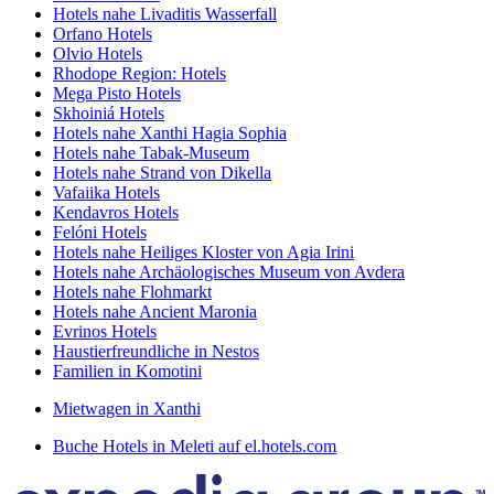
Hotels nahe Livaditis Wasserfall
Orfano Hotels
Olvio Hotels
Rhodope Region: Hotels
Mega Pisto Hotels
Skhoiniá Hotels
Hotels nahe Xanthi Hagia Sophia
Hotels nahe Tabak-Museum
Hotels nahe Strand von Dikella
Vafaiika Hotels
Kendavros Hotels
Felóni Hotels
Hotels nahe Heiliges Kloster von Agia Irini
Hotels nahe Archäologisches Museum von Avdera
Hotels nahe Flohmarkt
Hotels nahe Ancient Maronia
Evrinos Hotels
Haustierfreundliche in Nestos
Familien in Komotini
Mietwagen in Xanthi
Buche Hotels in Meleti auf el.hotels.com