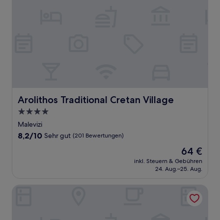
Arolithos Traditional Cretan Village
Arolithos Traditional Cretan Village
4.0-
Sterne-
Malevizi
Unterkunft
8.2
8,2/10
Sehr gut
(201 Bewertungen)
von
Der
64 €
10,
Preis
Sehr
inkl. Steuern & Gebühren
beträgt
24. Aug.–25. Aug.
gut,
64 €
(201
Bewertungen)
Chapter 02 Gallery Suites