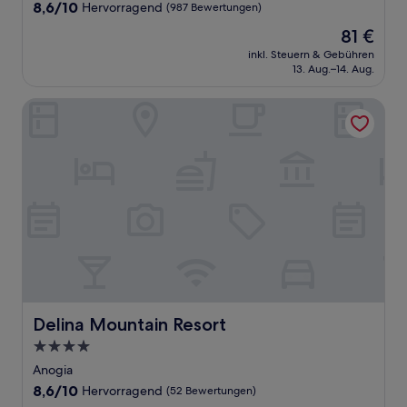
Unterkunft
8.6
8,6/10
Hervorragend
(987 Bewertungen)
von
Der
81 €
10,
Preis
Hervorragend,
inkl. Steuern & Gebühren
beträgt
13. Aug.–14. Aug.
(987
81 €
Bewertungen)
Delina Mountain Resort
Delina Mountain Resort
Delina Mountain Resort
4.0-
Sterne-
Anogia
Unterkunft
8.6
8,6/10
Hervorragend
(52 Bewertungen)
von