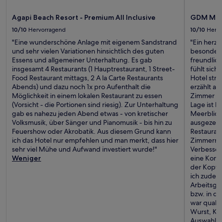
Agapi Beach Resort - Premium All Inclusive
GDM Mega
10/10
Hervorragend
10/10
Herv
"Eine wunderschöne Anlage mit eigenem Sandstrand
"Ein herz
und sehr vielen Variationen hinsichtlich des guten
besonders
Essens und allgemeiner Unterhaltung. Es gab
freundlich
insgesamt 4 Restaurants (1 Hauptrestaurant, 1 Street-
fühlt sic
Food Restaurant mittags, 2 A la Carte Restaurants
Hotel str
Abends) und dazu noch 1x pro Aufenthalt die
erzählt au
Möglichkeit in einem lokalen Restaurant zu essen
Zimmer ha
(Vorsicht - die Portionen sind riesig). Zur Unterhaltung
Lage ist 
gab es nahezu jeden Abend etwas - von kretischer
Meerblick
Volksmusik, über Sänger und Pianomusik - bis hin zu
ausgezeic
Feuershow oder Akrobatik. Aus diesem Grund kann
Restauran
ich das Hotel nur empfehlen und man merkt, dass hier
Zimmerrei
sehr viel Mühe und Aufwand investiert wurde!"
Verbesser
Weniger
eine Konta
der Kopf
ich zudem
Arbeitsge
bzw. in d
war quali
Wurst, Kä
Auswahl g