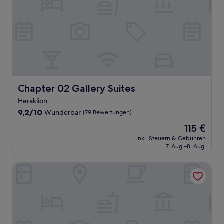
Chapter 02 Gallery Suites
Chapter 02 Gallery Suites
Heraklion
9.2
9,2/10
Wunderbar
(79 Bewertungen)
von
Der
115 €
10,
Preis
Wunderbar,
inkl. Steuern & Gebühren
beträgt
7. Aug.–8. Aug.
(79
115 €
Bewertungen)
Marble Luxury Suites