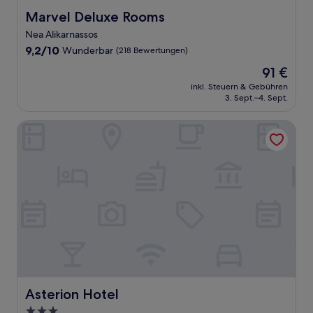
Marvel Deluxe Rooms
Marvel Deluxe Rooms
Nea Alikarnassos
9.2
9,2/10
Wunderbar
(218 Bewertungen)
von
Der
91 €
10,
Preis
Wunderbar,
inkl. Steuern & Gebühren
beträgt
3. Sept.–4. Sept.
(218
91 €
Bewertungen)
Asterion Hotel
Asterion Hotel
Asterion Hotel
3.0-