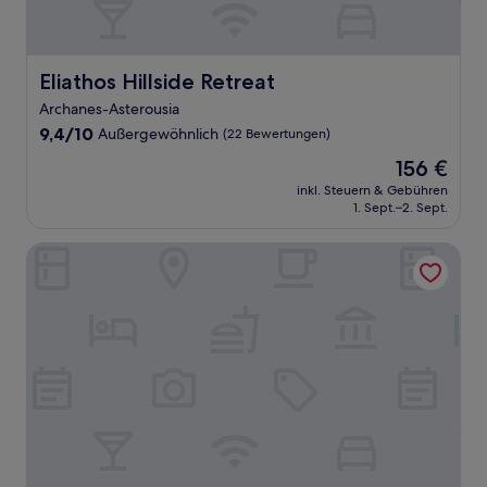
Eliathos Hillside Retreat
Eliathos Hillside Retreat
Archanes-Asterousia
9.4
9,4/10
Außergewöhnlich
(22 Bewertungen)
von
Der
156 €
10,
Preis
Außergewöhnlich,
inkl. Steuern & Gebühren
beträgt
1. Sept.–2. Sept.
(22
156 €
Bewertungen)
Marvel Deluxe Rooms