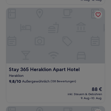
(42
174 €
Bewertungen)
Stay 365 Heraklion Apart Hotel
Stay 365 Heraklion Apart Hotel
Stay 365 Heraklion Apart Hotel
Heraklion
9.8
9,8/10
Außergewöhnlich
(138 Bewertungen)
von
Der
88 €
10,
Preis
Außergewöhnlich,
inkl. Steuern & Gebühren
beträgt
9. Aug.–10. Aug.
(138
88 €
Bewertungen)
Karteros Hotel