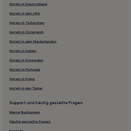
Hotels in Deutschland
Gasthäuser in Gouves
Hotels in den USA
Aparthotels in Gouves
Hotels in Tschechien
Ferienwohnungen in Gouves
Hotels in Österreich
Günstige in Mylopotamos
Hotels in den Niederlanden
Günstige in Malevizi
All-Inclusive- in Malevizi
Hotels in Italien
Lgbtqia-Freundliche in Malevizi
Hotels in Schweden
Hotels mit Parkplatz in Gazi
Hotels in Portugal
Hotels mit inbegriffenem Frühstück in Agia Galini
Hotels in Polen
Hotels mit Parkplatz in Pitsidia
Hotels in der Türkei
Familien in Kalamaki
Support und häufig gestellte Fragen
Hotels mit Pool in Palaiokastro
Haustierfreundliche in Archanes-Asterousia
Meine Buchungen
Familien in Archanes-Asterousia
Häufig gestellte Fragen
Hotels mit Parkplatz in Minoa Pediada
Kontakt