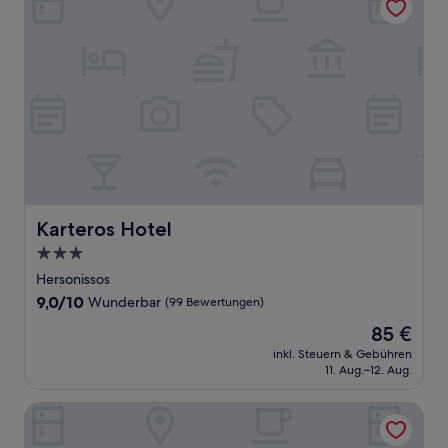
Karteros Hotel
Karteros Hotel
3.0-
Sterne-
Hersonissos
Unterkunft
9.0
9,0/10
Wunderbar
(99 Bewertungen)
von
Der
85 €
10,
Preis
Wunderbar,
inkl. Steuern & Gebühren
beträgt
11. Aug.–12. Aug.
(99
85 €
Bewertungen)
Arolithos Traditional Cretan Village