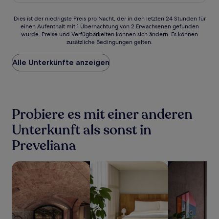
100 €
Bewertungen)
Dies
Dies ist der niedrigste Preis pro Nacht, der in den letzten 24 Stunden für
einen Aufenthalt mit 1 Übernachtung von 2 Erwachsenen gefunden
ist
wurde. Preise und Verfügbarkeiten können sich ändern. Es können
der
zusätzliche Bedingungen gelten.
niedrigste
Preis
Alle Unterkünfte anzeigen
pro
Nacht,
der
in
den
letzten
Probiere es mit einer anderen
24 Stunden
für
Unterkunft als sonst in
einen
Preveliana
Aufenthalt
mit
1 Übernachtung
Suche nach Unterkünften mit Wellness vor Ort
Suche nach Aparthotels
Suche nach ha
von
2 Erwachsenen
gefunden
wurde.
Preise
und