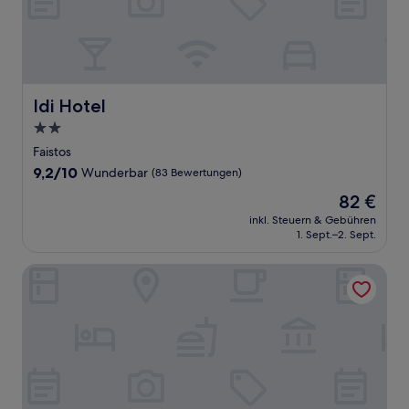
Idi Hotel
Idi Hotel
2.0-
Sterne-
Faistos
Unterkunft
9.2
9,2/10
Wunderbar
(83 Bewertungen)
von
Der
82 €
10,
Preis
Wunderbar,
inkl. Steuern & Gebühren
beträgt
1. Sept.–2. Sept.
(83
82 €
Bewertungen)
Traditional Cretan Houses