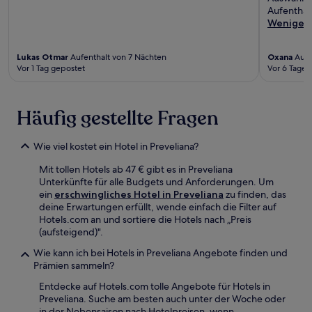
Aufenthal
Weniger
Lukas Otmar
Aufenthalt von 7 Nächten
Oxana
Aufe
Vor 1 Tag gepostet
Vor 6 Tagen
Häufig gestellte Fragen
Wie viel kostet ein Hotel in Preveliana?
Mit tollen Hotels ab 47 € gibt es in Preveliana
Unterkünfte für alle Budgets und Anforderungen. Um
ein
erschwingliches Hotel in Preveliana
zu finden, das
deine Erwartungen erfüllt, wende einfach die Filter auf
Hotels.com an und sortiere die Hotels nach „Preis
(aufsteigend)".
Wie kann ich bei Hotels in Preveliana Angebote finden und
Prämien sammeln?
Entdecke auf Hotels.com tolle Angebote für Hotels in
Preveliana. Suche am besten auch unter der Woche oder
in der Nebensaison nach Hotelpreisen, wenn