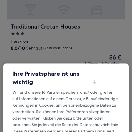
Traditional Cretan Houses
Traditional Cretan Houses
3.0-
Sterne-
Heraklion
Unterkunft
8.0
8,0/10
Sehr gut
(77 Bewertungen)
von
Der
56 €
10,
Preis
Sehr
inkl. Steuern & Gebühren
beträgt
7. Aug.–8. Aug.
gut,
56 €
Ihre Privatsphäre ist uns
(77
Bewertungen)
Aetovigla Traditional Guest Houses
wichtig
Wir und unsere
16
Partner speichern und/ oder greifen
auf Informationen auf einem Gerät zu, z.B. auf eindeutige
Kennungen in Cookies, um personenbezogene Daten zu
verarbeiten. Sie können Ihre Präferenzen akzeptieren
oder verwalten. Klicken Sie dazu bitte unten oder
besuchen Sie jederzeit die Seite der Datenschutzrichtlinie.
Diese Präferenzen werden unseren Partnern signalisiert