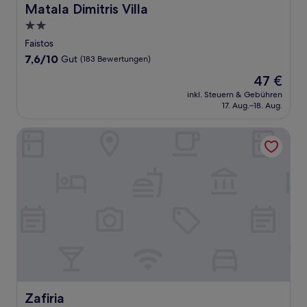
Matala Dimitris Villa
Matala Dimitris Villa
2.0-
Sterne-
Faistos
Unterkunft
7.6
7,6/10
Gut
(183 Bewertungen)
von
Der
47 €
10,
Preis
Gut,
inkl. Steuern & Gebühren
beträgt
17. Aug.–18. Aug.
(183
47 €
Bewertungen)
Zafiria
Zafiria
Zafiria