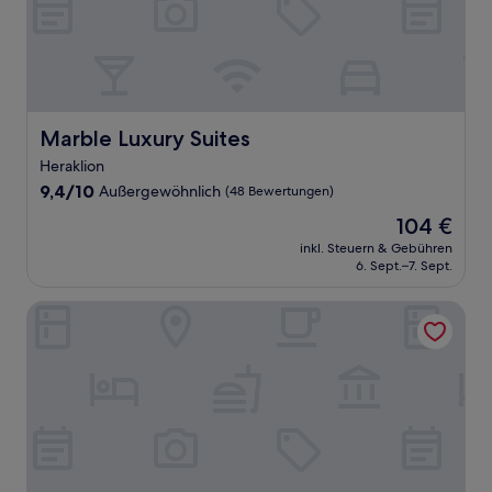
Marble Luxury Suites
Marble Luxury Suites
Heraklion
9.4
9,4/10
Außergewöhnlich
(48 Bewertungen)
von
Der
104 €
10,
Preis
Außergewöhnlich,
inkl. Steuern & Gebühren
beträgt
6. Sept.–7. Sept.
(48
104 €
Bewertungen)
Eliathos Hillside Retreat