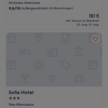
Sterne-
Archanes-Asterousia
Unterkunft
9.6
9,6/10
Außergewöhnlich
(36 Bewertungen)
von
Der
151 €
10,
Preis
Außergewöhnlich,
inkl. Steuern & Gebühren
beträgt
20. Aug.–21. Aug.
(36
151 €
Bewertungen)
Sofia Hotel
Sofia Hotel
Sofia Hotel
3.0-
Sterne-
Nea Alikarnassos