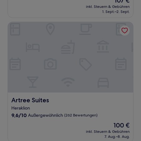
107 €
10,
Preis
Außergewöhnlich,
inkl. Steuern & Gebühren
beträgt
1. Sept.–2. Sept.
(4
107 €
Bewertungen)
Artree Suites
Artree Suites
Artree Suites
Heraklion
9.6
9,6/10
Außergewöhnlich
(262 Bewertungen)
von
Der
100 €
10,
Preis
Außergewöhnlich,
inkl. Steuern & Gebühren
beträgt
7. Aug.–8. Aug.
(262