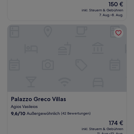
Der
150 €
10,
Preis
Hervorragend,
inkl. Steuern & Gebühren
beträgt
7. Aug.–8. Aug.
(52
150 €
Bewertungen)
Palazzo Greco Villas
Palazzo Greco Villas
Palazzo Greco Villas
Agios Vasileios
9.6
9,6/10
Außergewöhnlich
(42 Bewertungen)
von
Der
174 €
10,
Preis
Außergewöhnlich,
inkl. Steuern & Gebühren
beträgt
11. Aug.–12. Aug.