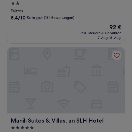
2.0-
Sterne-
Faistos
Unterkunft
8.4
8,4/10
Sehr gut
(184 Bewertungen)
von
Der
92 €
10,
Preis
Sehr
inkl. Steuern & Gebühren
beträgt
7. Aug.–8. Aug.
gut,
92 €
(184
Bewertungen)
Manili Suites & Villas, an SLH Hotel
Manili Suites & Villas, an SLH Hotel
Manili Suites & Villas, an SLH Hotel
5.0-