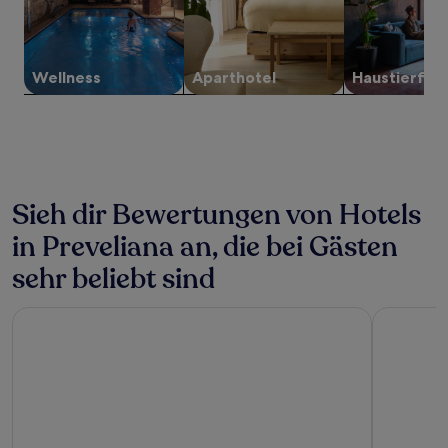
Verfügbarkeiten
können
sich
ändern.
Es
Wellness
Aparthotel
Haustier­fre
können
zusätzliche
Bedingungen
gelten.
Sieh dir Bewertungen von Hotels
in Preveliana an, die bei Gästen
sehr beliebt sind
Agapi Beach Resort - Premium All Inclusive
GDM Megar