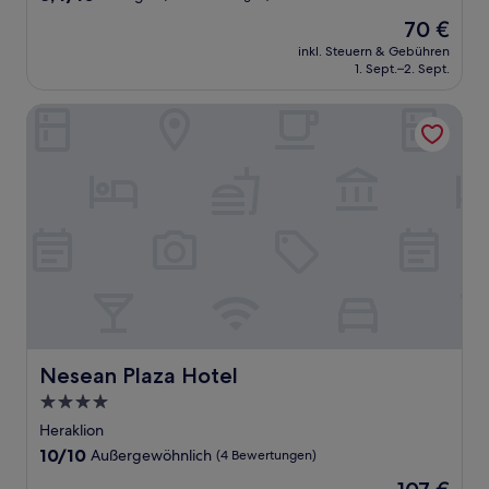
von
Der
70 €
10,
Preis
Sehr
inkl. Steuern & Gebühren
beträgt
1. Sept.–2. Sept.
gut,
70 €
(70
Bewertungen)
Nesean Plaza Hotel
Nesean Plaza Hotel
Nesean Plaza Hotel
4.0-
Sterne-
Heraklion
Unterkunft
10.0
10/10
Außergewöhnlich
(4 Bewertungen)
von
Der