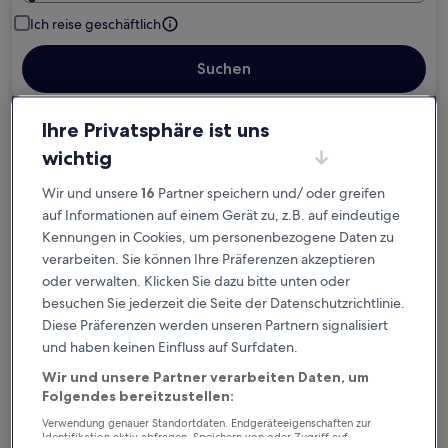
Ich reise geschäftlich
Suchen
Ihre Privatsphäre ist uns
Kostenlose Stornierung bei
wichtig
Planänderungen
Wir und unsere
16
Partner speichern und/ oder greifen
Verdiene Prämien für jede
auf Informationen auf einem Gerät zu, z.B. auf eindeutige
Kennungen in Cookies, um personenbezogene Daten zu
wahrgenommene Übernachtung
verarbeiten. Sie können Ihre Präferenzen akzeptieren
oder verwalten. Klicken Sie dazu bitte unten oder
Mehr sparen mit Preisen für Mitglieder
besuchen Sie jederzeit die Seite der Datenschutzrichtlinie.
Diese Präferenzen werden unseren Partnern signalisiert
und haben keinen Einfluss auf Surfdaten.
Überprüfe die Preise für diese Daten
Wir und unsere Partner verarbeiten Daten, um
Folgendes bereitzustellen:
Heute
Morgen
Verwendung genauer Standortdaten. Endgeräteeigenschaften zur
Identifikation aktiv abfragen. Speichern von oder Zugriff auf
6. Aug. - 7. Aug.
7. Aug. - 8. Aug.