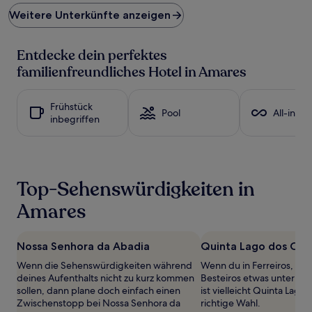
Preis
Weitere Unterkünfte anzeigen
pro
Nacht,
der
Entdecke dein perfektes
in
den
familienfreundliches Hotel in Amares
letzten
24 Stunden
für
Frühstück
Pool
All-inclu
einen
inbegriffen
Aufenthalt
mit
1 Übernachtung
von
2 Erwachsenen
Top-Sehenswürdigkeiten in
gefunden
wurde.
Amares
Preise
und
Verfügbarkeiten
Nossa Senhora da Abadia
Quinta Lago dos Cisn
können
Wenn die Sehenswürdigkeiten während
Wenn du in Ferreiros, Pro
sich
deines Aufenthalts nicht zu kurz kommen
Besteiros etwas unterne
ändern.
sollen, dann plane doch einfach einen
ist vielleicht Quinta Lago
Es
Zwischenstopp bei Nossa Senhora da
richtige Wahl.
können