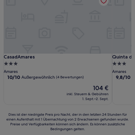
CasadAmares
Quinta do
CasadAmares
Quinta do
3.0-
3.0-
Sterne-
Sterne-
Amares
Amares
Unterkunft
Unterkunf
10.0
9.8
10/10
9,8/10
Außergewöhnlich
A
(4 Bewertungen)
von
von
Der
104 €
10,
10,
Preis
Außergewöhnlich,
Außergewö
inkl. Steuern & Gebühren
beträgt
(4
(7
1. Sept.–2. Sept.
104 €
Bewertungen)
Bewertun
Dies
Dies ist der niedrigste Preis pro Nacht, der in den letzten 24 Stunden für
einen Aufenthalt mit 1 Übernachtung von 2 Erwachsenen gefunden wurde.
ist
Preise und Verfügbarkeiten können sich ändern. Es können zusätzliche
der
Bedingungen gelten.
niedrigste