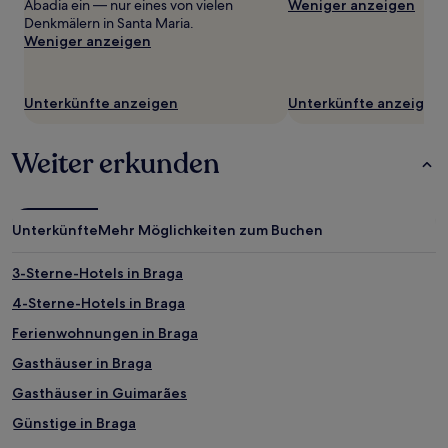
Abadia ein — nur eines von vielen
Weniger anzeigen
zusätzliche
Denkmälern in Santa Maria.
Bedingungen
Weniger anzeigen
gelten.
Unterkünfte anzeigen
Unterkünfte anzeigen
Weiter erkunden
Unterkünfte
Mehr Möglichkeiten zum Buchen
3-Sterne-Hotels in Braga
4-Sterne-Hotels in Braga
Ferienwohnungen in Braga
Gasthäuser in Braga
Gasthäuser in Guimarães
Günstige in Braga