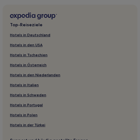
Familien in Cabeceiras de Basto
Hotels mit Pool in Cabeceiras de Basto
Günstige in Vilar da Veiga
Top-Reiseziele
Luxus in Guimarães
Hotels in Deutschland
Haustierfreundliche in Guimarães
Hotels in den USA
Günstige in Guimarães
Hotels in Tschechien
Business in Terras de Bouro
Hotels in Österreich
Hotels mit inbegriffenem Frühstück in Braga Bezirk
Hotels in den Niederlanden
Familien in Vila Verde
Hotels in Italien
Rio Caldo Hotels
Tebosa Hotels
Hotels in Schweden
Maximinos Hotels
Hotels in Portugal
Lago Hotels
Hotels in Polen
São Pedro Hotels
Hotels in der Türkei
Monte Hotels