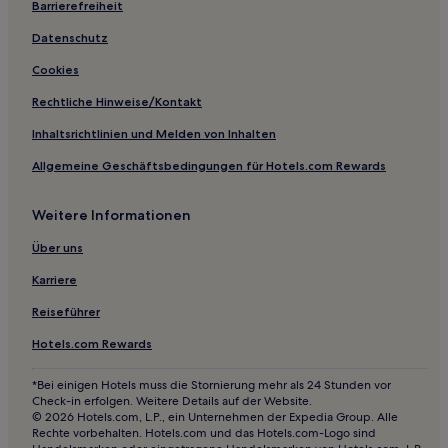
Barrierefreiheit
Hotels nahe Guimarães Sporthalle
São Pedro e São Mamede Hotels
Datenschutz
Brufe Hotels
Cookies
São Pedro Fins Hotels
Rechtliche Hinweise/Kontakt
Hotels nahe Bahnhof Estação Ferroviária Guimarães
Inhaltsrichtlinien und Melden von Inhalten
Guilhofrei Hotels
Allgemeine Geschäftsbedingungen für Hotels.com Rewards
Gonça Hotels
Weitere Informationen
São João do Souto Hotels
Areias Hotels
Über uns
Garfe Hotels
Karriere
São Mamede Hotels
Reiseführer
Valdosende Hotels
Hotels.com Rewards
Ceara Hotels
*Bei einigen Hotels muss die Stornierung mehr als 24 Stunden vor
Pico Hotels
Check-in erfolgen. Weitere Details auf der Website.
© 2026 Hotels.com, L.P., ein Unternehmen der Expedia Group. Alle
Sobradelo da Goma Hotels
Rechte vorbehalten. Hotels.com und das Hotels.com-Logo sind