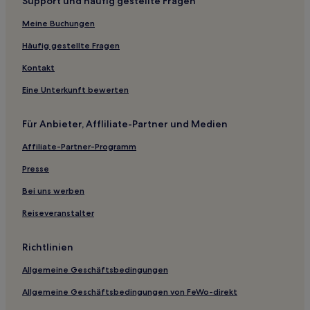
Support und häufig gestellte Fragen
Espinho Hotels
Meine Buchungen
Fiscal Hotels
São Miguel Hotels
Häufig gestellte Fragen
Ribeira Hotels
Kontakt
Eidos Hotels
Eine Unterkunft bewerten
Santa Maria Hotels
Für Anbieter, Affliliate-Partner und Medien
Covelas Hotels
Affiliate-Partner-Programm
Ferreiros e Gondizalves Hotels
Presse
Porto de Ave Hotels
Fermentões Hotels
Bei uns werben
Braga Bezirk: Hotels
Reiseveranstalter
Agrela e Serafão Hotels
Richtlinien
Hotels nahe São Bento da Porta Aberta
Allgemeine Geschäftsbedingungen
Serzedelo Hotels
Allgemeine Geschäftsbedingungen von FeWo-direkt
Turiz Hotels