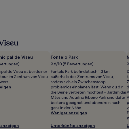
Viseu
icipal de Viseu
Fontelo Park
wertungen)
9.6/10 (5 Bewertungen)
9
pal de Viseu ist bei deiner
Fontelo Park befindet sich 1,3 km
D
tour im Zentrum von Viseu
außerhalb des Zentrums von Viseu,
k
wert.
sodass sich ein Zwischenstopp
Z
eigen
problemlos einplanen lässt. Wenn du dir
d
die Beine vertreten möchtest – Jardim das
V
Mães und Aquilino Ribeiro Park sind dafür
V
bestens geeignet und obendrein noch
p
ganz in der Nähe.
v
Weniger anzeigen
F
W
 anzeigen
Unterkünfte anzeigen
U