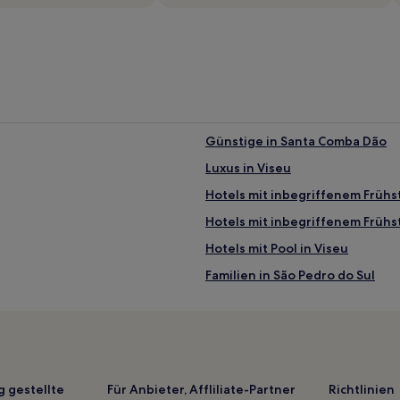
Günstige in Santa Comba Dão
Luxus in Viseu
Hotels mit inbegriffenem Frühst
Hotels mit inbegriffenem Frühst
Hotels mit Pool in Viseu
Familien in São Pedro do Sul
Santiago de Besteiros Hotels
Hotels nahe Bahnhof Mangual
Santa Comba Dão Hotels
Caria Hotels
g gestellte
Für Anbieter, Affliliate-Partner
Richtlinien