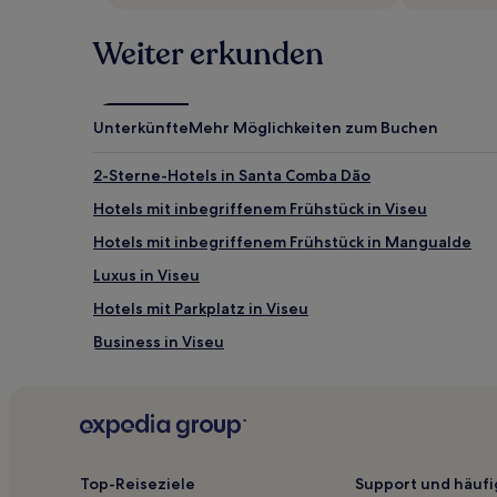
Es
können
Weiter erkunden
zusätzliche
Bedingungen
gelten.
Unterkünfte
Mehr Möglichkeiten zum Buchen
2-Sterne-Hotels in Santa Comba Dão
Hotels mit inbegriffenem Frühstück in Viseu
Hotels mit inbegriffenem Frühstück in Mangualde
Luxus in Viseu
Hotels mit Parkplatz in Viseu
Business in Viseu
Ventosa Hotels
Ferreira de Aves Hotels
Queirã Hotels
Calde Hotels
Top-Reiseziele
Support und häufi