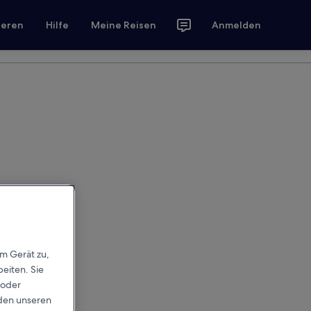
ieren
Hilfe
Meine Reisen
Anmelden
em Gerät zu,
eiten. Sie
 oder
rden unseren