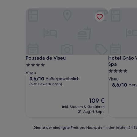
Pousada de Viseu
Hotel Grão V
Pousada de Viseu
Hotel Grão V
Pousada de Viseu
Hotel Grão V
Spa
4.0-
4.0-
Sterne-
Viseu
Sterne-
Unterkunft
9.6
9,6/10
Außergewöhnlich
Viseu
von
Unterkunft
8.6
(590 Bewertungen)
8,6/10
Her
10,
von
Außergewöhnlich,
10,
Der
109 €
(590
Hervorragen
Preis
Bewertungen)
(256
inkl. Steuern & Gebühren
beträgt
Bewertunge
31. Aug.–1. Sept.
109 €
Dies
Dies ist der niedrigste Preis pro Nacht, der in den letzten 
ist