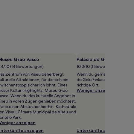
Museu Grao Vasco
Palácio do Gelo Einkaufs
.4/10 (14 Bewertungen)
10.0/10 (1 Bewertung)
as Zentrum von Viseu beherbergt
Wenn du gerne shoppen gehst, 
ulturelle Attraktionen, für die sich ein
do Gelo Einkaufszentrum in R
wischenstopp sicherlich lohnt. Eines
richtige Ort.
ieser Kultur-Highlights: Museu Grao
Weniger anzeigen
asco. Wenn du das kulturelle Angebot in
iseu in vollen Zügen genießen möchtest,
lane einen Abstecher hierhin: Kathedrale
on Viseu, Câmara Municipal de Viseu und
ontelo Park.
eniger anzeigen
nterkünfte anzeigen
Unterkünfte anzeigen