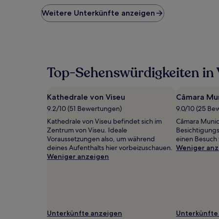
der
niedrigste
Weitere Unterkünfte anzeigen
Preis
pro
Nacht,
der
in
den
Top-Sehenswürdigkeiten in 
letzten
24 Stunden
für
Kathedrale von Viseu
Câmara Mun
einen
Aufenthalt
9.2/10 (51 Bewertungen)
9.0/10 (25 Be
mit
Kathedrale von Viseu befindet sich im
Câmara Munici
1 Übernachtung
Zentrum von Viseu. Ideale
Besichtigungs
von
Voraussetzungen also, um während
einen Besuch 
2 Erwachsenen
deines Aufenthalts hier vorbeizuschauen.
Weniger anz
gefunden
Weniger anzeigen
wurde.
Preise
und
Verfügbarkeiten
können
sich
Unterkünfte anzeigen
Unterkünfte
ändern.