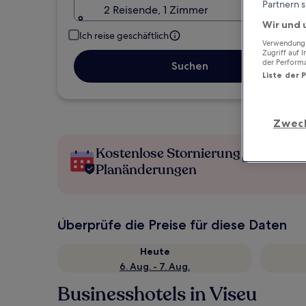
Partnern s
2 Reisende, 1 Zimmer
Wir und 
Ich reise geschäftlich
Verwendung g
Zugriff auf 
der Perform
Suchen
Liste der 
Zwec
Kostenlose Stornierung bei
Planänderungen
Überprüfe die Preise für diese Daten
Heute
6. Aug. - 7. Aug.
Businesshotels in Viseu