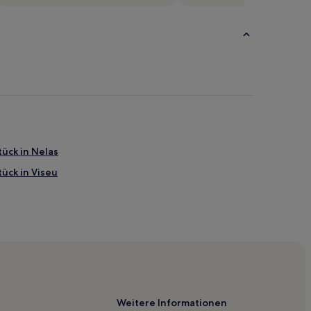
ück in Nelas
ück in Viseu
de
Weitere Informationen