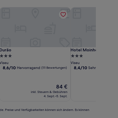
istoric Hotel
Durão
Hotel Moinho de Vento
istoric Hotel
Durão
Hotel Moinho de Vento
Durão
Hotel Moinho de Vento
3.0-
3.0-
Sterne-
Sterne-
Viseu
Viseu
Unterkunft
Unterkunft
8.6
8.4
8,6/10
8,4/10
Hervorragend
Sehr gut
(111 Bewertungen)
(83 Bewe
von
von
10,
10,
Hervorragend,
Sehr
Der
84 €
(111
gut,
Preis
Bewertungen)
(83
inkl. Steuern & Gebühren
inkl. Steu
beträgt
Bewertungen)
4. Sept.–5. Sept.
23.
84 €
rde. Preise und Verfügbarkeiten können sich ändern. Es können