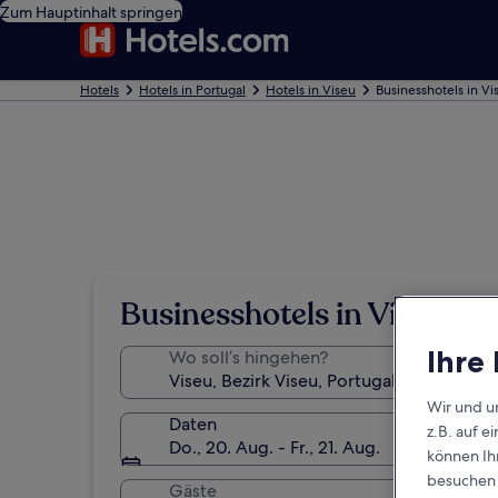
Zum Hauptinhalt springen
Hotels
Hotels in Portugal
Hotels in Viseu
Businesshotels in Vi
Businesshotels in Viseu
Ihre
Wo soll’s hingehen?
Wir und u
Daten
z.B. auf 
Do., 20. Aug. - Fr., 21. Aug.
können Ihr
besuchen S
Gäste