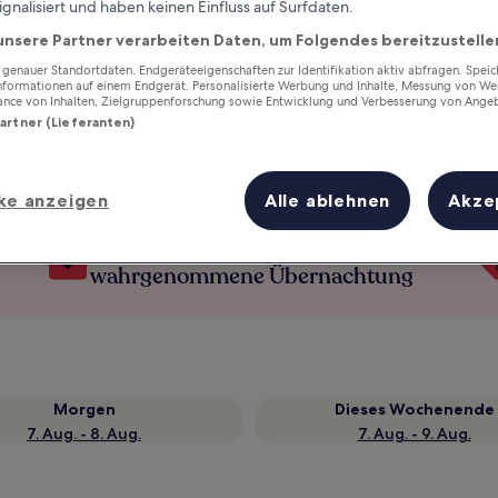
ignalisiert und haben keinen Einfluss auf Surfdaten.
unsere Partner verarbeiten Daten, um Folgendes bereitzustelle
enauer Standortdaten. Endgeräteeigenschaften zur Identifikation aktiv abfragen. Spei
Informationen auf einem Endgerät. Personalisierte Werbung und Inhalte, Messung von We
ance von Inhalten, Zielgruppenforschung sowie Entwicklung und Verbesserung von Ange
Partner (Lieferanten)
ke anzeigen
Alle ablehnen
Akze
Verdiene Prämien für jede
wahrgenommene Übernachtung
Morgen
Dieses Wochenende
7. Aug. - 8. Aug.
7. Aug. - 9. Aug.