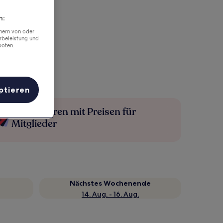
n:
chern von oder
rbeleistung und
boten.
ptieren
Mehr sparen mit Preisen für
Mitglieder
Nächstes Wochenende
14. Aug. - 16. Aug.