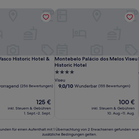
asco Historic Hotel & Spa
Montebelo Palácio dos Melos Viseu H
asco Historic Hotel & Spa
Montebelo Palácio dos Melos Viseu H
asco Historic Hotel &
Montebelo Palácio dos Melos Viseu
Historic Hotel
4.0-
Sterne-
Viseu
Unterkunft
9.0
9,0/10
vorragend
Wunderbar
(256 Bewertungen)
(155 Bewertungen)
von
10,
Der
Der
125 €
100 €
d,
Wunderbar,
Preis
Preis
(155
inkl. Steuern & Gebühren
inkl. Steuern & Gebühren
beträgt
beträgt
n)
Bewertungen)
1. Sept.–2. Sept.
10. Aug.–11. Aug.
125 €
100 €
24 Stunden für einen Aufenthalt mit 1 Übernachtung von 2 Erwachsenen gefunden wu
zusätzliche Bedingungen gelten.