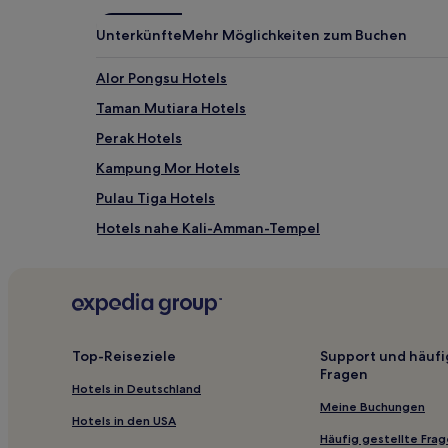
können
zusätzliche
Unterkünfte
Mehr Möglichkeiten zum Buchen
Bedingungen
gelten.
Alor Pongsu Hotels
Taman Mutiara Hotels
Perak Hotels
Kampung Mor Hotels
Pulau Tiga Hotels
Hotels nahe Kali-Amman-Tempel
Koh Hotels
Hotels nahe Birch Memorial Uhrturm
Distrikt Batang Padang: Hotels
Ipoh Hotels
Top-Reiseziele
Support und häufi
Fragen
Kampung Mendok Hotels
Hotels in Deutschland
Pekan Pangkor Hotels
Meine Buchungen
Hotels in den USA
Desa Manjung Raya Hotels
Häufig gestellte Fra