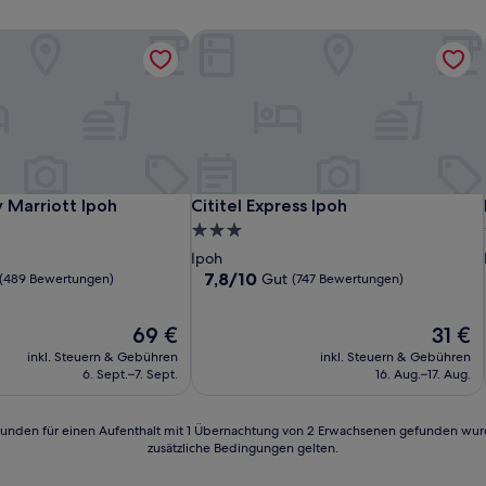
 Marriott Ipoh
Cititel Express Ipoh
 Marriott Ipoh
Cititel Express Ipoh
 Marriott Ipoh
Cititel Express Ipoh
3.0-
Sterne-
Ipoh
Unterkunft
7.8
7,8/10
Gut
(489 Bewertungen)
(747 Bewertungen)
von
10,
Der
Der
69 €
31 €
Gut,
Preis
Preis
(747
inkl. Steuern & Gebühren
inkl. Steuern & Gebühren
beträgt
beträgt
n)
Bewertungen)
6. Sept.–7. Sept.
16. Aug.–17. Aug.
69 €
31 €
24 Stunden für einen Aufenthalt mit 1 Übernachtung von 2 Erwachsenen gefunden wu
zusätzliche Bedingungen gelten.