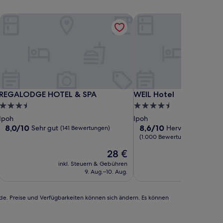
REGALODGE HOTEL & SPA
WEIL Hotel
REGALODGE HOTEL & SPA
WEIL Hotel
REGALODGE HOTEL & SPA
WEIL Hotel
3.5-
4.5-
Sterne-
Sterne-
Ipoh
Ipoh
Unterkunft
Unterkunft
8.0
8.6
8,0/10
8,6/10
Sehr gut
Hervorragend
(141 Bewertungen)
von
von
(1.000 Bewertungen)
10,
10,
Der
28 €
Sehr
Hervorragend,
Preis
gut,
(1.000
inkl. Steuern & Gebühren
inkl. Steu
beträgt
(141
Bewertungen)
9. Aug.–10. Aug.
22.
28 €
Bewertungen)
rde. Preise und Verfügbarkeiten können sich ändern. Es können