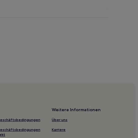
an Temple
Forest Reserve
unung Lang
Weitere Informationen
Geschäftsbedingungen
Über uns
Geschäftsbedingungen
Karriere
ekt