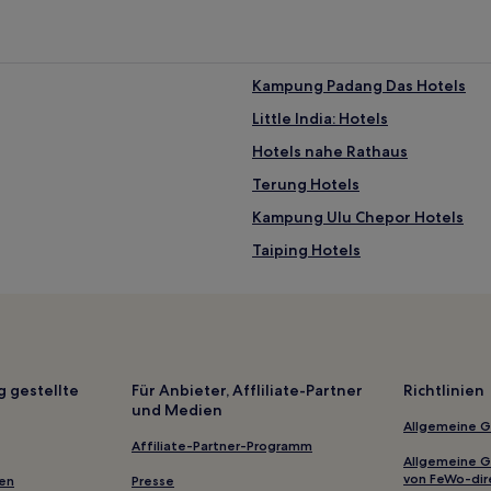
Kampung Padang Das Hotels
Little India: Hotels
Hotels nahe Rathaus
Terung Hotels
Kampung Ulu Chepor Hotels
Taiping Hotels
Hotels nahe Sri Maha Mariamm
Hotels nahe Matang Mangrove 
Hotels nahe Taman Rekreasi G
Hotels nahe Royal Ipoh Club
g gestellte
Für Anbieter, Affliliate-Partner
Richtlinien
und Medien
Kampung Tawas Hotels
Allgemeine 
Hotels nahe Lang-Berg
Affiliate-Partner-Programm
Allgemeine 
Kampung Java Hotels
von FeWo-dir
gen
Presse