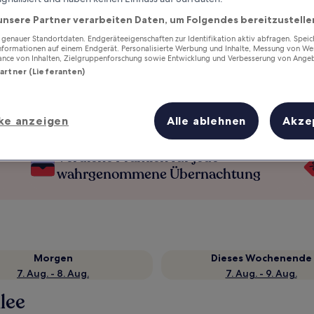
unsere Partner verarbeiten Daten, um Folgendes bereitzustelle
enauer Standortdaten. Endgeräteeigenschaften zur Identifikation aktiv abfragen. Spei
Informationen auf einem Endgerät. Personalisierte Werbung und Inhalte, Messung von We
ance von Inhalten, Zielgruppenforschung sowie Entwicklung und Verbesserung von Ange
Partner (Lieferanten)
ke anzeigen
Alle ablehnen
Akze
Verdiene Prämien für jede
wahrgenommene Übernachtung
Morgen
Dieses Wochenende
7. Aug. - 8. Aug.
7. Aug. - 9. Aug.
lee