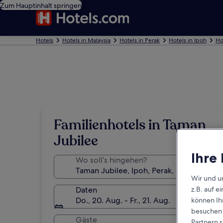
Zum Hauptinhalt springen
Hotels
Hotels in Malaysia
Hotels in Perak
Hotels in Ipoh
Ho
Familienhotels in Taman
Jubilee
Ihre
Wo soll’s hingehen?
Wir und u
Daten
z.B. auf 
Do., 20. Aug. - Fr., 21. Aug.
können Ihr
besuchen S
Gäste
Partnern s