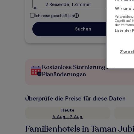
2 Reisende, 1 Zimmer
Wir und 
Ich reise geschäftlich
Verwendung g
Zugriff auf 
der Perform
Suchen
Liste der 
Zwec
Kostenlose Stornierung bei
Planänderungen
Überprüfe die Preise für diese Daten
Heute
6. Aug. - 7. Aug.
Familienhotels in Taman Jubi