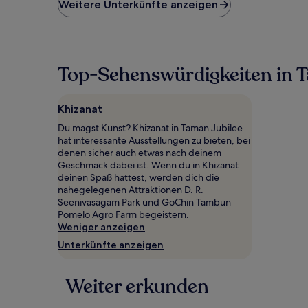
niedrigste
Weitere Unterkünfte anzeigen
Preis
pro
Nacht,
der
in
Top-Sehenswürdigkeiten in 
den
letzten
24 Stunden
Khizanat
für
einen
Du magst Kunst? Khizanat in Taman Jubilee
Aufenthalt
hat interessante Ausstellungen zu bieten, bei
mit
denen sicher auch etwas nach deinem
1 Übernachtung
Geschmack dabei ist. Wenn du in Khizanat
von
deinen Spaß hattest, werden dich die
2 Erwachsenen
nahegelegenen Attraktionen D. R.
gefunden
Seenivasagam Park und GoChin Tambun
wurde.
Pomelo Agro Farm begeistern.
Preise
Weniger anzeigen
und
Unterkünfte anzeigen
Verfügbarkeiten
können
sich
Weiter erkunden
ändern.
Es