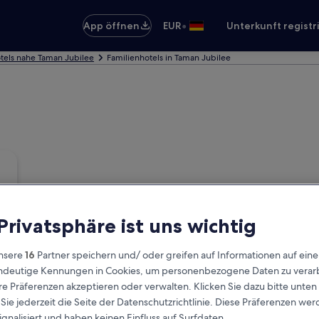
•
App öffnen
EUR
Unterkunft registr
tels nahe Taman Jubilee
Familienhotels in Taman Jubilee
 Privatsphäre ist uns wichtig
nsere
16
Partner speichern und/ oder greifen auf Informationen auf ein
eindeutige Kennungen in Cookies, um personenbezogene Daten zu verarb
e Präferenzen akzeptieren oder verwalten. Klicken Sie dazu bitte unten
ie jederzeit die Seite der Datenschutzrichtlinie. Diese Präferenzen we
ignalisiert und haben keinen Einfluss auf Surfdaten.