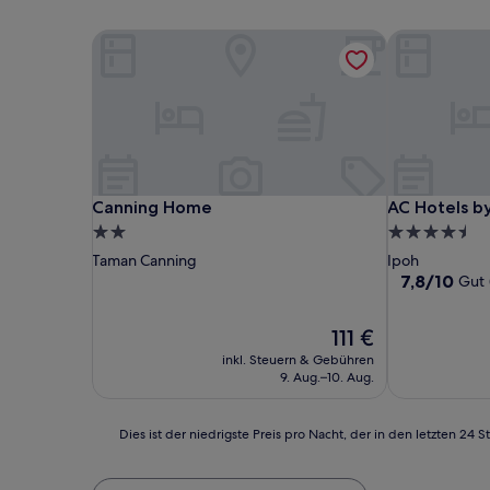
Canning Home
AC Hotels by
Canning Home
AC Hotels by
Canning Home
AC Hotels by
2.0-
4.5-
Sterne-
Sterne-
Taman Canning
Ipoh
Unterkunft
Unterkunft
7.8
7,8/10
Gut
von
10,
Der
111 €
Gut,
Preis
(489
inkl. Steuern & Gebühren
beträgt
Bewertunge
9. Aug.–10. Aug.
111 €
Dies
Dies ist der niedrigste Preis pro Nacht, der in den letzten 
ist
der