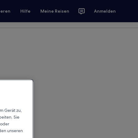
ieren
Hilfe
Meine Reisen
Anmelden
em Gerät zu,
eiten. Sie
 oder
rden unseren