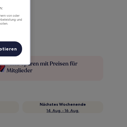
n:
chern von oder
rbeleistung und
boten.
ptieren
Mehr sparen mit Preisen für
Mitglieder
Nächstes Wochenende
14. Aug. - 16. Aug.