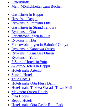
Unterkünfte
Mehr Möglichkeiten zum Buchen
Gasthäuser in Beppu
Hostels in Beppu
Ryokans in Präfektur Oita
Gasthäuser in Strand Tanoura
Ryokans in Ōita
Ferienwohnungen in Ōita
Ryokans in Hita
Ferienwohnungen in Bahnhof Onoya
Ryokans in Kannawa Onsen
Ryokans in Amagase Onsen
Ryokans in Yufuin
3-Sterne-Hotels in Yufu
4-Sterne-Hotels in Beppu
Hotels nahe Artegio
Senzai: Hotels
Toue Hotels
Hotels nahe Oita-Fluss-Damm
Hotels nahe Tokiwa Wasada Town Mall
Makinoto Onsen Hotels
Ōita Hotels
Beppu Hotels
Hotels nahe Ōita Castle Ruin Park