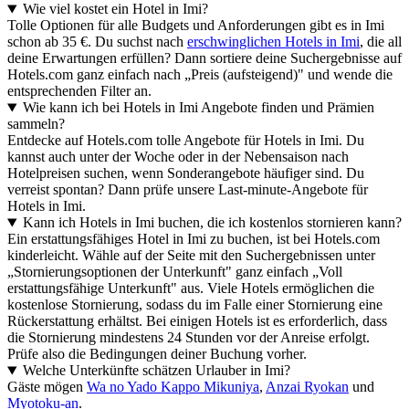
Wie viel kostet ein Hotel in Imi?
Tolle Optionen für alle Budgets und Anforderungen gibt es in Imi
schon ab 35 €. Du suchst nach
erschwinglichen Hotels in Imi
, die all
deine Erwartungen erfüllen? Dann sortiere deine Suchergebnisse auf
Hotels.com ganz einfach nach „Preis (aufsteigend)" und wende die
entsprechenden Filter an.
Wie kann ich bei Hotels in Imi Angebote finden und Prämien
sammeln?
Entdecke auf Hotels.com tolle Angebote für Hotels in Imi. Du
kannst auch unter der Woche oder in der Nebensaison nach
Hotelpreisen suchen, wenn Sonderangebote häufiger sind. Du
verreist spontan? Dann prüfe unsere Last-minute-Angebote für
Hotels in Imi.
Kann ich Hotels in Imi buchen, die ich kostenlos stornieren kann?
Ein erstattungsfähiges Hotel in Imi zu buchen, ist bei Hotels.com
kinderleicht. Wähle auf der Seite mit den Suchergebnissen unter
„Stornierungsoptionen der Unterkunft" ganz einfach „Voll
erstattungsfähige Unterkunft" aus. Viele Hotels ermöglichen die
kostenlose Stornierung, sodass du im Falle einer Stornierung eine
Rückerstattung erhältst. Bei einigen Hotels ist es erforderlich, dass
die Stornierung mindestens 24 Stunden vor der Anreise erfolgt.
Prüfe also die Bedingungen deiner Buchung vorher.
Welche Unterkünfte schätzen Urlauber in Imi?
Gäste mögen
Wa no Yado Kappo Mikuniya
,
Anzai Ryokan
und
Myotoku-an
.