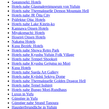
Saganoseki: Hotels
Hotels nahe Glasmalereimuseum von Yufuin
Hotels nahe Thermalquelle Demon Mountain Hell
Hotels nahe JR Ōita City
Präfektur Oita: Hotels
Hotels nahe Lake Kinrin-ko
Kannawa Onsen Hotels
Miyakomachi: Hotels
Hosenji Onsen Hotels
Nakatsu Hotels
Kusu Bezirk: Hotels
Hotels nahe Showa Retro Park
Hotels nahe Kyushu Yufuin Folk Village
Hotels nahe Tempel Shookuji
Hotels nahe Kyushu Geijutsu no Mori
Kusu Hotels
Hotels nahe Sueda Art Gallery
Hotels nahe Kyūshū Sekiyu Dome
Hotels nahe Thermalquelle Golden Dragon Hell
Hotels nahe Temel Isshinji
Hotels nahe Bungo Mori-Rundhaus
Luxus in Yufu
Günstige in Yufu
Günstige nahe Strand Tanoura
Haustierfreundliche in Yufuin