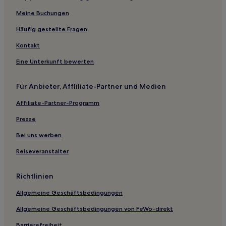
Hotels nahe Bahnhof Hakodate
Meine Buchungen
Hotels nahe Matsumaehan Yashiki
Häufig gestellte Fragen
Hotels nahe Yokozuna Chiyonoyama Chiyonofuji Kinenkan
Kontakt
Hotels nahe Bahnhof Goryokaku-Koen-Mae
Eine Unterkunft bewerten
Oshima: Hotels
Oshamanbe Onsen Hotels
Für Anbieter, Affliliate-Partner und Medien
Hakodate Hotels
Affiliate-Partner-Programm
Kaminokuni Hotels
Presse
Fukushima Hotels
Bei uns werben
Shiraoi-Gun: Hotels
Reiseveranstalter
Kameda: Hotels
Hotels nahe Morgenmarkt
Richtlinien
Hotels nahe Station Goryōkaku
Allgemeine Geschäftsbedingungen
Nakahamacho Hotels
Allgemeine Geschäftsbedingungen von FeWo-direkt
Kojohama: Hotels
Barrierefreiheit