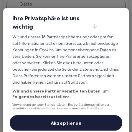
Gäste
2 Reisende, 1 Zimmer
Ihre Privatsphäre ist uns
Ich reise geschäftlich
wichtig
Suchen
Wir und unsere
16
Partner speichern und/ oder greifen
auf Informationen auf einem Gerät zu, z.B. auf eindeutige
Kennungen in Cookies, um personenbezogene Daten zu
Kostenlose Stornierung bei
verarbeiten. Sie können Ihre Präferenzen akzeptieren
oder verwalten. Klicken Sie dazu bitte unten oder
Planänderungen
besuchen Sie jederzeit die Seite der Datenschutzrichtlinie.
Diese Präferenzen werden unseren Partnern signalisiert
Verdiene Prämien für jede
und haben keinen Einfluss auf Surfdaten.
wahrgenommene Übernachtung
Wir und unsere Partner verarbeiten Daten, um
Folgendes bereitzustellen:
Mehr sparen mit Preisen für Mitglieder
Verwendung genauer Standortdaten. Endgeräteeigenschaften zur
Identifikation aktiv abfragen. Speichern von oder Zugriff auf
Informationen auf einem Endgerät. Personalisierte Werbung und
Inhalte, Messung von Werbeleistung und der Performance von Inhalten,
Zielgruppenforschung sowie Entwicklung und Verbesserung von
Akzeptieren
Überprüfe die Preise für diese Daten
Angeboten.
Liste der Partner (Lieferanten)