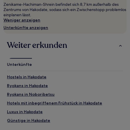
1 Übernachtung
Zenikame-Hachiman-Shrein befindet sich 8,7 km außerhalb des
von
Zentrums von Hakodate, sodass sich ein Zwischenstopp problemlos
2 Erwachsenen
einplanen lässt.
gefunden
Weniger anzeigen
wurde.
Preise
Unterkünfte anzeigen
und
Verfügbarkeiten
können
Weiter erkunden
sich
ändern.
Es
können
Unterkünfte
zusätzliche
Bedingungen
Hostels in Hakodate
gelten.
Ryokans in Hakodate
Ryokans in Noboribetsu
Hotels mit inbegriffenem Frühstück in Hakodate
Luxus in Hakodate
Günstige in Hakodate
Hotels mit Wellnessbereich in Hakodate