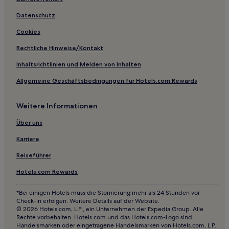
Esashi Hotels
Datenschutz
Hotels nahe Hakodate Seikan Renrakusen Memorial
Cookies
Museum Mashumaru
Rechtliche Hinweise/Kontakt
Hotels nahe Bahnhof Noboribetsu
Iburi: Hotels
Inhaltsrichtlinien und Melden von Inhalten
Hotels nahe Fort Goryōkaku
Allgemeine Geschäftsbedingungen für Hotels.com Rewards
Hotels nahe Bahnhof Oshima-Mumajiri
Weitere Informationen
Kikonai Hotels
Über uns
Otobe Hotels
Karriere
Hotels nahe Hakodate-Harisutosu-Seikyokai
Reiseführer
4-Sterne-Hotels in Hakodate
Hotels.com Rewards
*Bei einigen Hotels muss die Stornierung mehr als 24 Stunden vor
Check-in erfolgen. Weitere Details auf der Website.
© 2026 Hotels.com, L.P., ein Unternehmen der Expedia Group. Alle
Rechte vorbehalten. Hotels.com und das Hotels.com-Logo sind
Handelsmarken oder eingetragene Handelsmarken von Hotels.com, L.P.