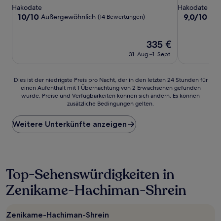
Sterne-
Sterne-
Hakodate
Hakodate
Unterkunft
Unterkunft
10.0
9.0
10/10
9,0/10
Außergewöhnlich
Wu
(14 Bewertungen)
von
von
10,
10,
Außergewöhnlich,
Der
Wunderbar,
335 €
(14
Preis
(8
31. Aug.–1. Sept.
Bewertungen)
beträgt
Bewertunge
335 €
Dies
Dies ist der niedrigste Preis pro Nacht, der in den letzten 24 Stunden für
einen Aufenthalt mit 1 Übernachtung von 2 Erwachsenen gefunden
ist
wurde. Preise und Verfügbarkeiten können sich ändern. Es können
der
zusätzliche Bedingungen gelten.
niedrigste
Preis
Weitere Unterkünfte anzeigen
pro
Nacht,
der
in
den
letzten
Top-Sehenswürdigkeiten in
24 Stunden
Zenikame-Hachiman-Shrein
für
einen
Aufenthalt
mit
Zenikame-Hachiman-Shrein