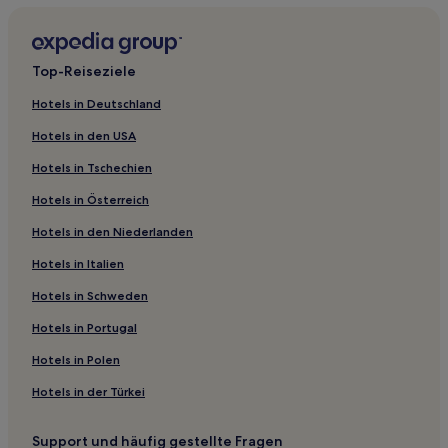
Lgbtqia-Freundliche nahe Zenikame-Hachiman-Shrein
Lgbtqia-Freundliche nahe Kakkumi-Park
Top-Reiseziele
Hotels mit Parkplatz in Noboribetsu
Hotels in Deutschland
Hotels nahe Hakodate City Northern Pacific Fishery's
Document Museum
Hotels in den USA
Hotels nahe Koganeyu
Hotels in Tschechien
Hotels nahe Goryōkaku Tower
Hotels in Österreich
Hotels nahe Tempel Kozen-ji
Hotels in den Niederlanden
Hotels nahe Fischmarkt Ekini
Hotels in Italien
Yamakoshi-Gun: Hotels
Hotels in Schweden
Hiyama Bezirk: Hotels
Hotels in Portugal
Hotels nahe Berg Esan
Hotels in Polen
Hotels nahe Jigokudani
Hotels in der Türkei
Hotels nahe Tropischer botanischer Garten von Hakodate
Hotels nahe Noboribetsu Grand Hotel
Support und häufig gestellte Fragen