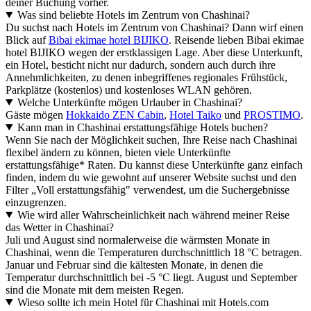
deiner Buchung vorher.
Was sind beliebte Hotels im Zentrum von Chashinai?
Du suchst nach Hotels im Zentrum von Chashinai? Dann wirf einen
Blick auf
Bibai ekimae hotel BIJIKO
. Reisende lieben Bibai ekimae
hotel BIJIKO wegen der erstklassigen Lage. Aber diese Unterkunft,
ein Hotel, besticht nicht nur dadurch, sondern auch durch ihre
Annehmlichkeiten, zu denen inbegriffenes regionales Frühstück,
Parkplätze (kostenlos) und kostenloses WLAN gehören.
Welche Unterkünfte mögen Urlauber in Chashinai?
Gäste mögen
Hokkaido ZEN Cabin
,
Hotel Taiko
und
PROSTIMO
.
Kann man in Chashinai erstattungsfähige Hotels buchen?
Wenn Sie nach der Möglichkeit suchen, Ihre Reise nach Chashinai
flexibel ändern zu können, bieten viele Unterkünfte
erstattungsfähige* Raten. Du kannst diese Unterkünfte ganz einfach
finden, indem du wie gewohnt auf unserer Website suchst und den
Filter „Voll erstattungsfähig" verwendest, um die Suchergebnisse
einzugrenzen.
Wie wird aller Wahrscheinlichkeit nach während meiner Reise
das Wetter in Chashinai?
Juli und August sind normalerweise die wärmsten Monate in
Chashinai, wenn die Temperaturen durchschnittlich 18 °C betragen.
Januar und Februar sind die kältesten Monate, in denen die
Temperatur durchschnittlich bei -5 °C liegt. August und September
sind die Monate mit dem meisten Regen.
Wieso sollte ich mein Hotel für Chashinai mit Hotels.com