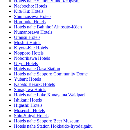
Hotels nahe Station Shindō-Higashi
Naebochō: Hotels
Kita-Ku: Hotels
Shimizusawa Hotels
Horonuka Hotels
Hotels nahe Bahnhof Ainosato-Kōen
Numanosawa Hotels
Urausu Hotels
Moshiri Hotels
Kiyota-Ku: Hotels
Nopporo Hotels
Noborikawa Hotels
Uryu: Hotels
Hotels nahe Ōasa Station
Hotels nahe Sapporo Community Dome
Yūbari: Hotels
Kabato Bezirk: Hotels
Sunagawa Hotels
Hotels nahe Lake Kanayama Waldpark
Ishikari: Hotels
Higashi: Hotels
Moseushi Hotels
Shin-Shigai Hotels
Hotels nahe Sapporo Beer Museum
Hotels nahe Station Hokkaidō-Iryōdaigaku