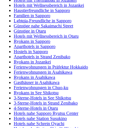
Hotels mit Thermalbad in Jozankei
Hotels mit Wellnessbereich in Jozankei
Haustierfreundliche in Sapporo
Familien in Sapporo
Lgbtqia-Freundliche in Sapporo
Günstige nahe Sakaimachi Street
Günstige in Otaru
Hotels mit Wellnessbereich in Otaru
Ryokans in Sapporo
Aparthotels in Sapporo
Hostels in Sapporo
Aparthotels in Strand Zenibako
Ryokans in Jozankei
Ferienwohnungen in Präfektur Hokkaido
Ferienwohnungen in Asahikawa
Ryokans in Asahikawa
Gasthäuser in Asahikawa
Ferienwohnungen in Chuo-ku
Ryokans in See Shikotsu
3-Sterne-Hotels in See Shikotsu
3-Sterne-Hotels in Strand Zenibako
4-Sterne-Hotels in Otaru
Hotels nahe Sapporo Ryutsu Center
Hotels nahe Station Susukino
Hotels nahe Schrein Oyachi