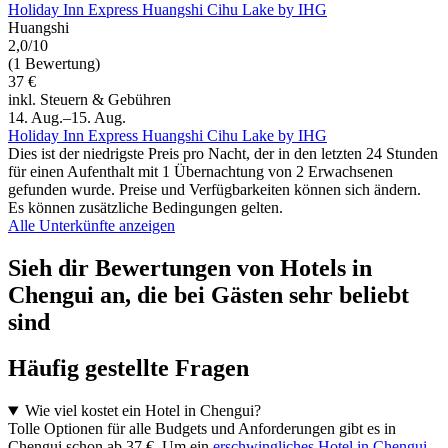
Holiday Inn Express Huangshi Cihu Lake by IHG
Huangshi
2,0/10
(1 Bewertung)
37 €
inkl. Steuern & Gebühren
14. Aug.–15. Aug.
Holiday Inn Express Huangshi Cihu Lake by IHG
Dies ist der niedrigste Preis pro Nacht, der in den letzten 24 Stunden
für einen Aufenthalt mit 1 Übernachtung von 2 Erwachsenen
gefunden wurde. Preise und Verfügbarkeiten können sich ändern.
Es können zusätzliche Bedingungen gelten.
Alle Unterkünfte anzeigen
Sieh dir Bewertungen von Hotels in
Chengui an, die bei Gästen sehr beliebt
sind
Häufig gestellte Fragen
Wie viel kostet ein Hotel in Chengui?
Tolle Optionen für alle Budgets und Anforderungen gibt es in
Chengui schon ab 37 €. Um ein
erschwingliches Hotel in Chengui