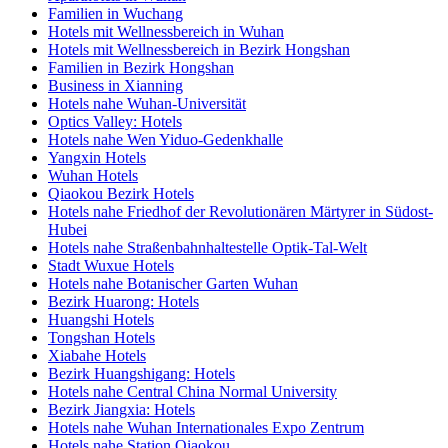
Familien in Wuchang
Hotels mit Wellnessbereich in Wuhan
Hotels mit Wellnessbereich in Bezirk Hongshan
Familien in Bezirk Hongshan
Business in Xianning
Hotels nahe Wuhan-Universität
Optics Valley: Hotels
Hotels nahe Wen Yiduo-Gedenkhalle
Yangxin Hotels
Wuhan Hotels
Qiaokou Bezirk Hotels
Hotels nahe Friedhof der Revolutionären Märtyrer in Südost-
Hubei
Hotels nahe Straßenbahnhaltestelle Optik-Tal-Welt
Stadt Wuxue Hotels
Hotels nahe Botanischer Garten Wuhan
Bezirk Huarong: Hotels
Huangshi Hotels
Tongshan Hotels
Xiabahe Hotels
Bezirk Huangshigang: Hotels
Hotels nahe Central China Normal University
Bezirk Jiangxia: Hotels
Hotels nahe Wuhan Internationales Expo Zentrum
Hotels nahe Station Qiaokou