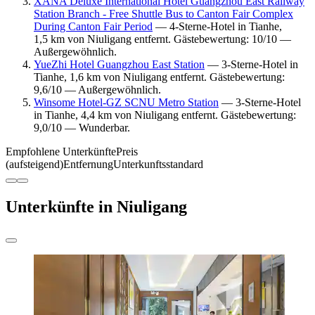
XANA Deluxe International Hotel Guangzhou East Railway
Station Branch - Free Shuttle Bus to Canton Fair Complex
During Canton Fair Period
— 4-Sterne-Hotel in Tianhe,
1,5 km von Niuligang entfernt. Gästebewertung: 10/10 —
Außergewöhnlich.
YueZhi Hotel Guangzhou East Station
— 3-Sterne-Hotel in
Tianhe, 1,6 km von Niuligang entfernt. Gästebewertung:
9,6/10 — Außergewöhnlich.
Winsome Hotel-GZ SCNU Metro Station
— 3-Sterne-Hotel
in Tianhe, 4,4 km von Niuligang entfernt. Gästebewertung:
9,0/10 — Wunderbar.
Empfohlene Unterkünfte
Preis
(aufsteigend)
Entfernung
Unterkunftsstandard
Unterkünfte in Niuligang