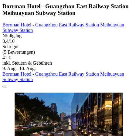
Borrman Hotel - Guangzhou East Railway Station
Meihuayuan Subway Station
Borrman Hotel - Guangzhou East Railway Station Meihuayuan
Subway Station
Niuligang
8,4/10
Sehr gut
(5 Bewertungen)
41 €
inkl. Steuern & Gebühren
9. Aug.–10. Aug.
Borrman Hotel - Guangzhou East Railway Station Meihuayuan
Subway Station