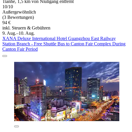
Tianhe, 1,5 km von Niuligang entfernt
10/10
Außergewöhnlich
(3 Bewertungen)
94 €
inkl. Steuern & Gebühren
9. Aug.–10. Aug.
XANA Deluxe International Hotel Guangzhou East Railway
Station Branch - Free Shuttle Bus to Canton Fair Complex During
Canton Fair Period