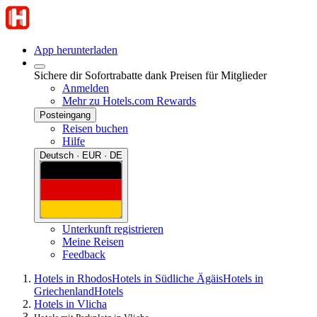
App herunterladen
Sichere dir Sofortrabatte dank Preisen für Mitglieder
Anmelden
Mehr zu Hotels.com Rewards
Posteingang
Reisen buchen
Hilfe
Deutsch · EUR · DE
Unterkunft registrieren
Meine Reisen
Feedback
Hotels in Rhodos
Hotels in Südliche Ägäis
Hotels in
Griechenland
Hotels
Hotels in Vlicha