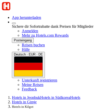
App herunterladen
Sichere dir Sofortrabatte dank Preisen für Mitglieder
Anmelden
Mehr zu Hotels.com Rewards
Posteingang
Reisen buchen
Hilfe
Deutsch · EUR · DE
Unterkunft registrieren
Meine Reisen
Feedback
Hotels in Jeonbuk
Hotels in Südkorea
Hotels
Hotels in Gimje
Hotels in Kilgot