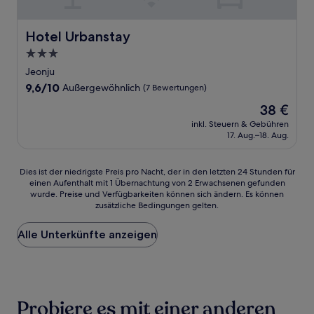
Hotel Urbanstay
Hotel Urbanstay
3.0-
Sterne-
Jeonju
Unterkunft
9.6
9,6/10
Außergewöhnlich
(7 Bewertungen)
von
Der
38 €
10,
Preis
Außergewöhnlich,
inkl. Steuern & Gebühren
beträgt
17. Aug.–18. Aug.
(7
38 €
Bewertungen)
Dies
Dies ist der niedrigste Preis pro Nacht, der in den letzten 24 Stunden für
einen Aufenthalt mit 1 Übernachtung von 2 Erwachsenen gefunden
ist
wurde. Preise und Verfügbarkeiten können sich ändern. Es können
der
zusätzliche Bedingungen gelten.
niedrigste
Preis
Alle Unterkünfte anzeigen
pro
Nacht,
der
in
den
letzten
Probiere es mit einer anderen
24 Stunden