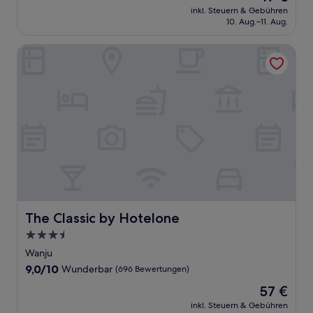
Preis
Wunderbar,
inkl. Steuern & Gebühren
beträgt
10. Aug.–11. Aug.
(60
47 €
Bewertungen)
The Classic by Hotelone
The Classic by Hotelone
The Classic by Hotelone
3.5-
Sterne-
Wanju
Unterkunft
9.0
9,0/10
Wunderbar
(696 Bewertungen)
von
Der
57 €
10,
Preis
Wunderbar,
inkl. Steuern & Gebühren