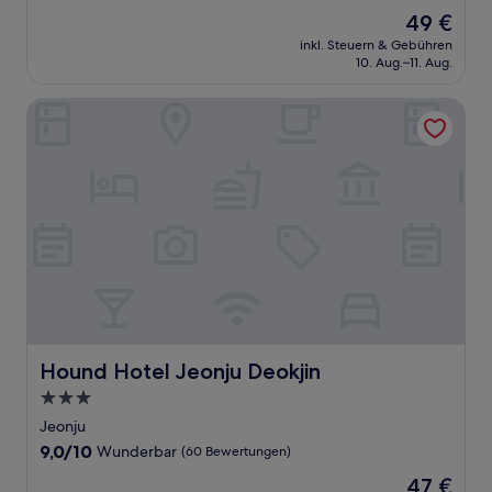
von
Der
49 €
10,
Preis
Außergewöhnlich,
inkl. Steuern & Gebühren
beträgt
10. Aug.–11. Aug.
(38
49 €
Bewertungen)
Hound Hotel Jeonju Deokjin
Hound Hotel Jeonju Deokjin
Hound Hotel Jeonju Deokjin
3.0-
Sterne-
Jeonju
Unterkunft
9.0
9,0/10
Wunderbar
(60 Bewertungen)
von
Der
47 €
10,