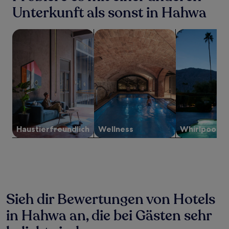
für
Unterkunft als sonst in Hahwa
einen
Aufenthalt
Suche nach haustierfreundlichen Unterkünften
Suche nach Unterkünften mit Wellne
Suche nach Un
mit
1 Übernachtung
von
2 Erwachsenen
gefunden
wurde.
Preise
und
Verfügbarkeiten
können
sich
Haustier­freundlich
Wellness
Whirlpool
ändern.
Es
können
zusätzliche
Bedingungen
gelten.
Sieh dir Bewertungen von Hotels
in Hahwa an, die bei Gästen sehr