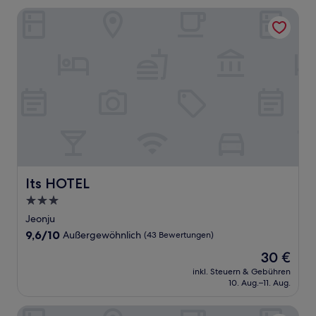
Its HOTEL
Its HOTEL
Its HOTEL
3.0-
Sterne-
Jeonju
Unterkunft
9.6
9,6/10
Außergewöhnlich
(43 Bewertungen)
von
Der
30 €
10,
Preis
Außergewöhnlich,
inkl. Steuern & Gebühren
beträgt
10. Aug.–11. Aug.
(43
30 €
Bewertungen)
The May Hotel