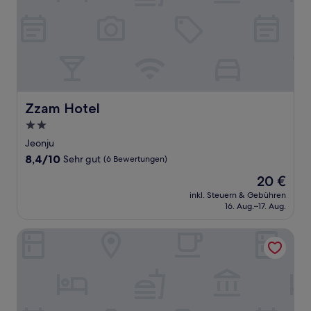
Zzam Hotel
Zzam Hotel
2.0-
Sterne-
Jeonju
Unterkunft
8.4
8,4/10
Sehr gut
(6 Bewertungen)
von
Der
20 €
10,
Preis
Sehr
inkl. Steuern & Gebühren
beträgt
16. Aug.–17. Aug.
gut,
20 €
(6
Bewertungen)
Jeonju Mari Hotel Terminal Store