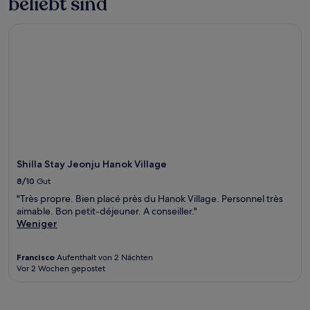
beliebt sind
Shilla Stay Jeonju Hanok Village
Shilla Stay Jeonju Hanok Village
8/10
Gut
"Très propre. Bien placé près du Hanok Village. Personnel très
aimable. Bon petit-déjeuner. A conseiller."
Weniger
Francisco
Aufenthalt von 2 Nächten
Vor 2 Wochen gepostet