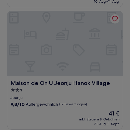
beträgt
10. Aug.–11. Aug.
(696
57 €
Bewertungen)
Maison de On U Jeonju Hanok Village
Maison de On U Jeonju Hanok Village
Maison de On U Jeonju Hanok Village
2.5-
Sterne-
Jeonju
Unterkunft
9.8
9,8/10
Außergewöhnlich
(12 Bewertungen)
von
Der
41 €
10,
Preis
Außergewöhnlich,
inkl. Steuern & Gebühren
beträgt
31. Aug.–1. Sept.
(12
41 €
Bewertungen)