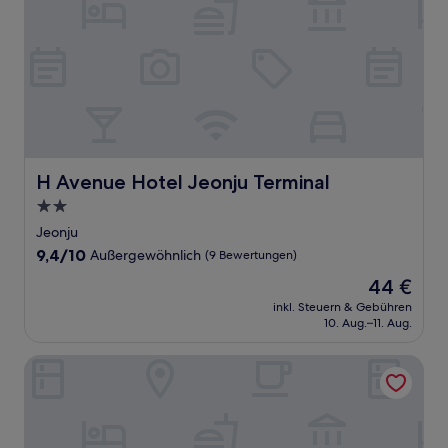
H Avenue Hotel Jeonju Terminal
H Avenue Hotel Jeonju Terminal
2.0-
Sterne-
Jeonju
Unterkunft
9.4
9,4/10
Außergewöhnlich
(9 Bewertungen)
von
Der
44 €
10,
Preis
Außergewöhnlich,
inkl. Steuern & Gebühren
beträgt
10. Aug.–11. Aug.
(9
44 €
Bewertungen)
Zzam Hotel