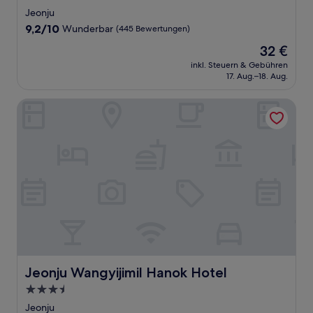
Sterne-
Jeonju
Unterkunft
9.2
9,2/10
Wunderbar
(445 Bewertungen)
von
Der
32 €
10,
Preis
Wunderbar,
inkl. Steuern & Gebühren
beträgt
17. Aug.–18. Aug.
(445
32 €
Bewertungen)
Jeonju Wangyijimil Hanok Hotel
Jeonju Wangyijimil Hanok Hotel
Jeonju Wangyijimil Hanok Hotel
3.5-
Sterne-
Jeonju