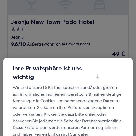
Jeonju New Town Podo Hotel
Jeonju New Town Podo Hotel
2.5-
Sterne-
Jeonju
Unterkunft
9.6
9,6/10
Außergewöhnlich
(4 Bewertungen)
von
Der
49 €
10,
Preis
Außergewöhnlich,
inkl. Steuern & Gebühren
beträgt
11. Aug.–12. Aug.
(4
Ihre Privatsphäre ist uns
49 €
Bewertungen)
wichtig
LABE Hotel
Wir und unsere
16
Partner speichern und/ oder greifen
auf Informationen auf einem Gerät zu, z.B. auf eindeutige
Kennungen in Cookies, um personenbezogene Daten zu
verarbeiten. Sie können Ihre Präferenzen akzeptieren
oder verwalten. Klicken Sie dazu bitte unten oder
besuchen Sie jederzeit die Seite der Datenschutzrichtlinie.
Diese Präferenzen werden unseren Partnern signalisiert
und haben keinen Einfluss auf Surfdaten.