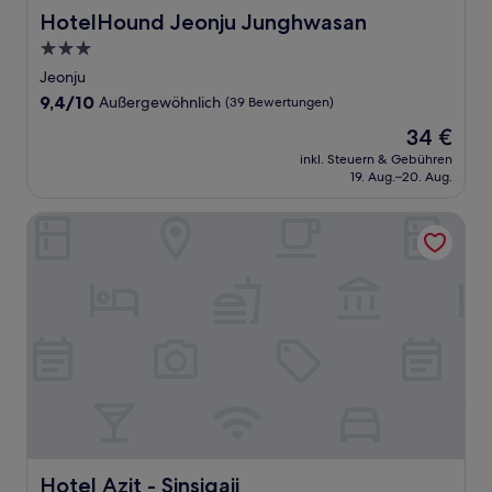
HotelHound Jeonju Junghwasan
HotelHound Jeonju Junghwasan
3.0-
Sterne-
Jeonju
Unterkunft
9.4
9,4/10
Außergewöhnlich
(39 Bewertungen)
von
Der
34 €
10,
Preis
Außergewöhnlich,
inkl. Steuern & Gebühren
beträgt
19. Aug.–20. Aug.
(39
34 €
Bewertungen)
Hotel Azit - Sinsigaji
Hotel Azit - Sinsigaji
Hotel Azit - Sinsigaji