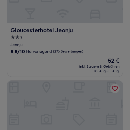
Gloucesterhotel Jeonju
Gloucesterhotel Jeonju
2.5-
Sterne-
Jeonju
Unterkunft
8.8
8,8/10
Hervorragend
(276 Bewertungen)
von
Der
52 €
10,
Preis
Hervorragend,
inkl. Steuern & Gebühren
beträgt
10. Aug.–11. Aug.
(276
52 €
Bewertungen)
2Night