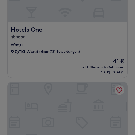
Hotels One
Hotels One
3.0-
Sterne-
Wanju
Unterkunft
9.0
9,0/10
Wunderbar
(131 Bewertungen)
von
Der
41 €
10,
Preis
Wunderbar,
inkl. Steuern & Gebühren
beträgt
7. Aug.–8. Aug.
(131
41 €
Bewertungen)
Jeonju New Town Podo Hotel