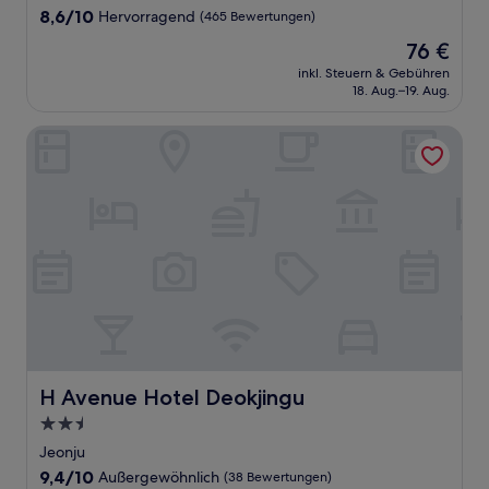
Unterkunft
8.6
8,6/10
Hervorragend
(465 Bewertungen)
von
Der
76 €
10,
Preis
Hervorragend,
inkl. Steuern & Gebühren
beträgt
18. Aug.–19. Aug.
(465
76 €
Bewertungen)
H Avenue Hotel Deokjingu
H Avenue Hotel Deokjingu
H Avenue Hotel Deokjingu
2.5-
Sterne-
Jeonju
Unterkunft
9.4
9,4/10
Außergewöhnlich
(38 Bewertungen)