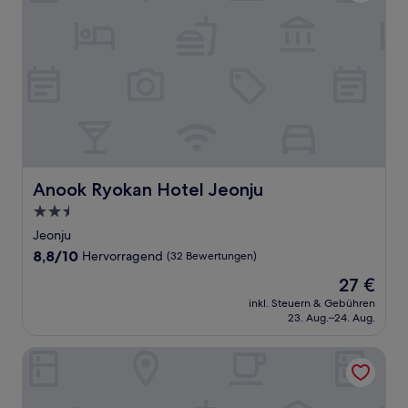
Anook Ryokan Hotel Jeonju
Anook Ryokan Hotel Jeonju
2.5-
Sterne-
Jeonju
Unterkunft
8.8
8,8/10
Hervorragend
(32 Bewertungen)
von
Der
27 €
10,
Preis
Hervorragend,
inkl. Steuern & Gebühren
beträgt
23. Aug.–24. Aug.
(32
27 €
Bewertungen)
H Avenue Hotel Jeonju Terminal