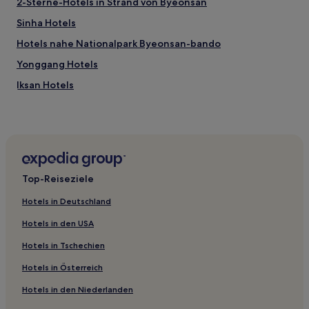
2-Sterne-Hotels in Strand von Byeonsan
Sinha Hotels
Hotels nahe Nationalpark Byeonsan-bando
Yonggang Hotels
Iksan Hotels
Hasamgi Hotels
Mongsan Hotels
Kilgot Hotels
Panda-Ri Hotels
Top-Reiseziele
Hotels nahe Omokdae und Imokdae
Hotels in Deutschland
Jeonju Hotels
Hotels in den USA
Hoeguryong Hotels
Hotels in Tschechien
Hasuhang Hotels
Hotels in Österreich
Hotels nahe Mt. Naejangsan Visitor Information Center
Hotels in den Niederlanden
Samsu Hotels