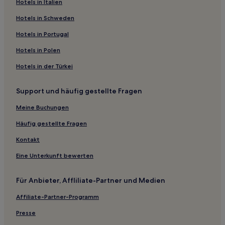
Sikchon Hotels
Hotels in Italien
Hotels nahe Julpo Ecological Park
Hotels in Schweden
Ssalsan Hotels
Hotels in Portugal
Hwaho-Ri Hotels
Hotels in Polen
Hajwa-Ri Hotels
Hotels in der Türkei
Jeongeup Hotels
Support und häufig gestellte Fragen
Kaeksa Hotels
Naemuk Hotels
Meine Buchungen
Gochang Hotels
Häufig gestellte Fragen
Tanji Hotels
Kontakt
Taejang Hotels
Eine Unterkunft bewerten
Hakchon Hotels
Für Anbieter, Affliliate-Partner und Medien
Hotels nahe Gondelbahn am Berg Naejangsan
Affiliate-Partner-Programm
Kkamakchae Hotels
Piaul Hotels
Presse