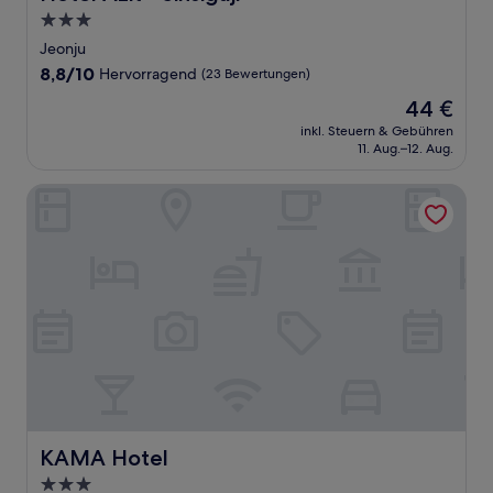
3.0-
Sterne-
Jeonju
Unterkunft
8.8
8,8/10
Hervorragend
(23 Bewertungen)
von
Der
44 €
10,
Preis
Hervorragend,
inkl. Steuern & Gebühren
beträgt
11. Aug.–12. Aug.
(23
44 €
Bewertungen)
KAMA Hotel
KAMA Hotel
KAMA Hotel
3.0-