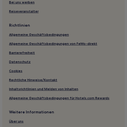
Yogyo Hotels
Bei uns werben
Familien in Jeonju
Reiseveranstalter
Hotels mit Parkplatz in Namwon
Richtlinien
Allgemeine Geschäftsbedingungen
Allgemeine Geschäftsbedingungen von FeWo-direkt
Barrierefreiheit
Datenschutz
Cookies
Rechtliche Hinweise/Kontakt
Inhaltsrichtlinien und Melden von Inhalten
Allgemeine Geschäftsbedingungen für Hotels.com Rewards
Weitere Informationen
Über uns