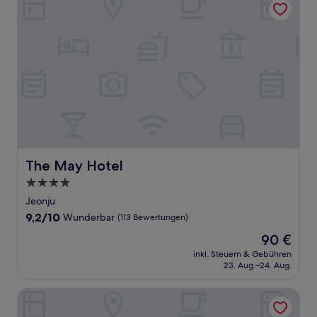
The May Hotel
The May Hotel
4.0-
Sterne-
Jeonju
Unterkunft
9.2
9,2/10
Wunderbar
(113 Bewertungen)
von
Der
90 €
10,
Preis
Wunderbar,
inkl. Steuern & Gebühren
beträgt
23. Aug.–24. Aug.
(113
90 €
Bewertungen)
Anook Ryokan Hotel Jeonju