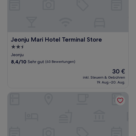
Jeonju Mari Hotel Terminal Store
Jeonju Mari Hotel Terminal Store
2.5-
Sterne-
Jeonju
Unterkunft
8.4
8,4/10
Sehr gut
(63 Bewertungen)
von
Der
30 €
10,
Preis
Sehr
inkl. Steuern & Gebühren
beträgt
19. Aug.–20. Aug.
gut,
30 €
(63
Bewertungen)
Gloucesterhotel Jeonju