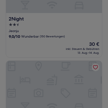
2Night
2Night
2.5-
Sterne-
Jeonju
Unterkunft
9.0
9,0/10
Wunderbar
(150 Bewertungen)
von
Der
30 €
10,
Preis
Wunderbar,
inkl. Steuern & Gebühren
beträgt
13. Aug.–14. Aug.
(150
30 €
Bewertungen)
Hotel Urbanstay