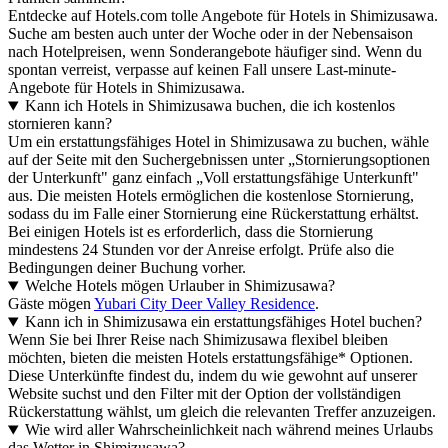
Entdecke auf Hotels.com tolle Angebote für Hotels in Shimizusawa.
Suche am besten auch unter der Woche oder in der Nebensaison
nach Hotelpreisen, wenn Sonderangebote häufiger sind. Wenn du
spontan verreist, verpasse auf keinen Fall unsere Last-minute-
Angebote für Hotels in Shimizusawa.
Kann ich Hotels in Shimizusawa buchen, die ich kostenlos
stornieren kann?
Um ein erstattungsfähiges Hotel in Shimizusawa zu buchen, wähle
auf der Seite mit den Suchergebnissen unter „Stornierungsoptionen
der Unterkunft" ganz einfach „Voll erstattungsfähige Unterkunft"
aus. Die meisten Hotels ermöglichen die kostenlose Stornierung,
sodass du im Falle einer Stornierung eine Rückerstattung erhältst.
Bei einigen Hotels ist es erforderlich, dass die Stornierung
mindestens 24 Stunden vor der Anreise erfolgt. Prüfe also die
Bedingungen deiner Buchung vorher.
Welche Hotels mögen Urlauber in Shimizusawa?
Gäste mögen
Yubari City Deer Valley Residence
.
Kann ich in Shimizusawa ein erstattungsfähiges Hotel buchen?
Wenn Sie bei Ihrer Reise nach Shimizusawa flexibel bleiben
möchten, bieten die meisten Hotels erstattungsfähige* Optionen.
Diese Unterkünfte findest du, indem du wie gewohnt auf unserer
Website suchst und den Filter mit der Option der vollständigen
Rückerstattung wählst, um gleich die relevanten Treffer anzuzeigen.
Wie wird aller Wahrscheinlichkeit nach während meines Urlaubs
das Wetter in Shimizusawa?