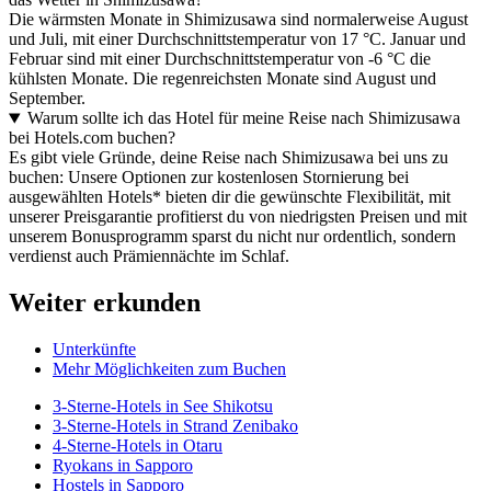
Die wärmsten Monate in Shimizusawa sind normalerweise August
und Juli, mit einer Durchschnittstemperatur von 17 °C. Januar und
Februar sind mit einer Durchschnittstemperatur von -6 °C die
kühlsten Monate. Die regenreichsten Monate sind August und
September.
Warum sollte ich das Hotel für meine Reise nach Shimizusawa
bei Hotels.com buchen?
Es gibt viele Gründe, deine Reise nach Shimizusawa bei uns zu
buchen: Unsere Optionen zur kostenlosen Stornierung bei
ausgewählten Hotels* bieten dir die gewünschte Flexibilität, mit
unserer Preisgarantie profitierst du von niedrigsten Preisen und mit
unserem Bonusprogramm sparst du nicht nur ordentlich, sondern
verdienst auch Prämiennächte im Schlaf.
Weiter erkunden
Unterkünfte
Mehr Möglichkeiten zum Buchen
3-Sterne-Hotels in See Shikotsu
3-Sterne-Hotels in Strand Zenibako
4-Sterne-Hotels in Otaru
Ryokans in Sapporo
Hostels in Sapporo