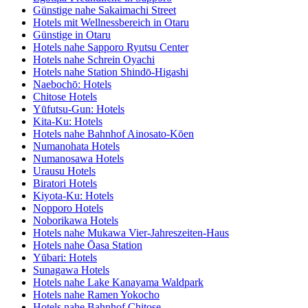
Günstige nahe Sakaimachi Street
Hotels mit Wellnessbereich in Otaru
Günstige in Otaru
Hotels nahe Sapporo Ryutsu Center
Hotels nahe Schrein Oyachi
Hotels nahe Station Shindō-Higashi
Naebochō: Hotels
Chitose Hotels
Yūfutsu-Gun: Hotels
Kita-Ku: Hotels
Hotels nahe Bahnhof Ainosato-Kōen
Numanohata Hotels
Numanosawa Hotels
Urausu Hotels
Biratori Hotels
Kiyota-Ku: Hotels
Nopporo Hotels
Noborikawa Hotels
Hotels nahe Mukawa Vier-Jahreszeiten-Haus
Hotels nahe Ōasa Station
Yūbari: Hotels
Sunagawa Hotels
Hotels nahe Lake Kanayama Waldpark
Hotels nahe Ramen Yokocho
Hotels nahe Bahnhof Chitose