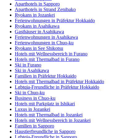
Aparthotels in Sapporo
Aparthotels in Strand Zenibako
Ryokans in Jozankei
Ferienwohnungen in Präfektur Hokkaido
Ryokans in Asahikawa
Gasthäuser in Asahikawa
Ferienwohnungen in Asahikawa
Ferienwohnungen in Chuo-ku
Ryokans in See Shikotsu
Hotels mit Wellnessbereich in Furano
Hotels mit Thermalbad in Furano
Ski in Furano
Ski in Asahikawa
Familien in Präfektur Hokkaido
Hotels mit Thermalbad in Präfektur Hokkaido
Lgbtqia-Freundliche in Präfektur Hokkaido
Ski in Chuo-ku
Business in Chuo-ku
Hotels mit Parkplatz in Ishikari
Luxus in Jozankei
Hotels mit Thermalbad in Jozankei
Hotels mit Wellnessbereich in Jozankei
Familien in Sapporo
Haustierfreundliche in Sapporo
Lgbtqia-Freundliche in Sapporo