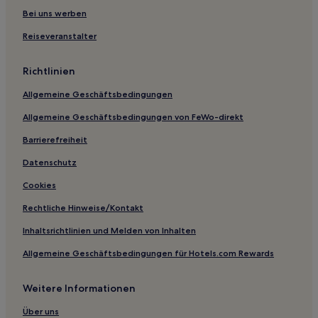
Business in Bao'an
Bei uns werben
Hotels mit inbegriffenem Frühstück in Foshan
Reiseveranstalter
Hotels mit Küchenzeile in Foshan
Richtlinien
Günstige in Foshan
Allgemeine Geschäftsbedingungen
Günstige in Huanshi Dong Lu
Allgemeine Geschäftsbedingungen von FeWo-direkt
Hotels mit Parkplatz in Huanshi Dong Lu
Hotels mit Parkplatz in Tangxia
Barrierefreiheit
Hotels mit Parkplatz in Daliang
Datenschutz
Hotels mit Pool in Nansha
Cookies
Familien in Nansha
Rechtliche Hinweise/Kontakt
Familien in Chancheng
Inhaltsrichtlinien und Melden von Inhalten
Hotels mit Pool in Chancheng
Allgemeine Geschäftsbedingungen für Hotels.com Rewards
Günstige in Chancheng
Weitere Informationen
Hotels mit Fitnessbereich in Chancheng
Lgbtqia-Freundliche in Guangdong
Über uns