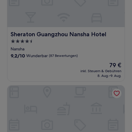
Sheraton Guangzhou Nansha Hotel
Sheraton Guangzhou Nansha Hotel
4.5-
Sterne-
Nansha
Unterkunft
9.2
9,2/10
Wunderbar
(87 Bewertungen)
von
Der
79 €
10,
Preis
Wunderbar,
inkl. Steuern & Gebühren
beträgt
8. Aug.–9. Aug.
(87
79 €
Bewertungen)
Haiyou Hotel Houjie Wanda Plaza