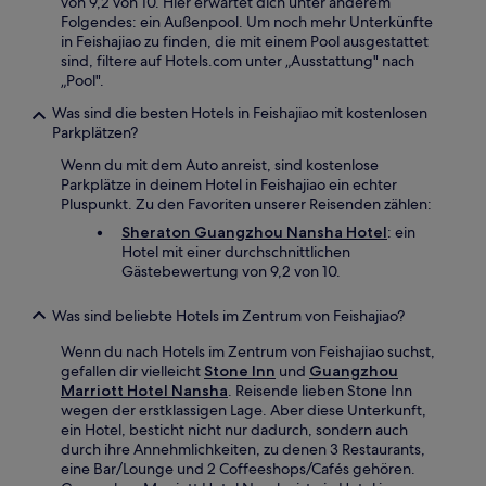
von 9,2 von 10. Hier erwartet dich unter anderem
Folgendes: ein Außenpool. Um noch mehr Unterkünfte
in Feishajiao zu finden, die mit einem Pool ausgestattet
sind, filtere auf Hotels.com unter „Ausstattung" nach
„Pool".
Was sind die besten Hotels in Feishajiao mit kostenlosen
Parkplätzen?
Wenn du mit dem Auto anreist, sind kostenlose
Parkplätze in deinem Hotel in Feishajiao ein echter
Pluspunkt. Zu den Favoriten unserer Reisenden zählen:
Sheraton Guangzhou Nansha Hotel
: ein
Hotel mit einer durchschnittlichen
Gästebewertung von 9,2 von 10.
Was sind beliebte Hotels im Zentrum von Feishajiao?
Wenn du nach Hotels im Zentrum von Feishajiao suchst,
gefallen dir vielleicht
Stone Inn
und
Guangzhou
Marriott Hotel Nansha
. Reisende lieben Stone Inn
wegen der erstklassigen Lage. Aber diese Unterkunft,
ein Hotel, besticht nicht nur dadurch, sondern auch
durch ihre Annehmlichkeiten, zu denen 3 Restaurants,
eine Bar/Lounge und 2 Coffeeshops/Cafés gehören.