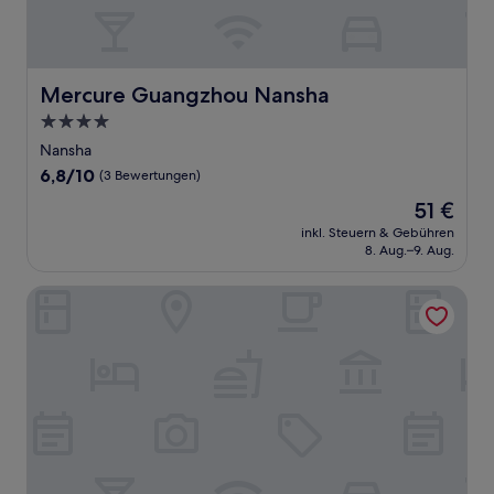
Mercure Guangzhou Nansha
Mercure Guangzhou Nansha
4.0-
Sterne-
Nansha
Unterkunft
6.8
6,8/10
(3 Bewertungen)
von
Der
51 €
10,
Preis
(3
inkl. Steuern & Gebühren
beträgt
8. Aug.–9. Aug.
Bewertungen)
51 €
Ihouse Executive Apartment