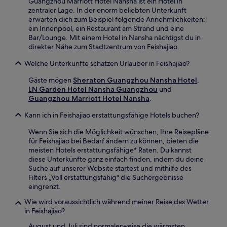
Guangzhou Marriott Hotel Nansha ist ein Hotel in
zentraler Lage. In der enorm beliebten Unterkunft
erwarten dich zum Beispiel folgende Annehmlichkeiten:
ein Innenpool, ein Restaurant am Strand und eine
Bar/Lounge. Mit einem Hotel in Nansha nächtigst du in
direkter Nähe zum Stadtzentrum von Feishajiao.
Welche Unterkünfte schätzen Urlauber in Feishajiao?
Gäste mögen
Sheraton Guangzhou Nansha Hotel
,
LN Garden Hotel Nansha Guangzhou
und
Guangzhou Marriott Hotel Nansha
.
Kann ich in Feishajiao erstattungsfähige Hotels buchen?
Wenn Sie sich die Möglichkeit wünschen, Ihre Reisepläne
für Feishajiao bei Bedarf ändern zu können, bieten die
meisten Hotels erstattungsfähige* Raten. Du kannst
diese Unterkünfte ganz einfach finden, indem du deine
Suche auf unserer Website startest und mithilfe des
Filters „Voll erstattungsfähig" die Suchergebnisse
eingrenzt.
Wie wird voraussichtlich während meiner Reise das Wetter
in Feishajiao?
August und Juli sind normalerweise die wärmsten