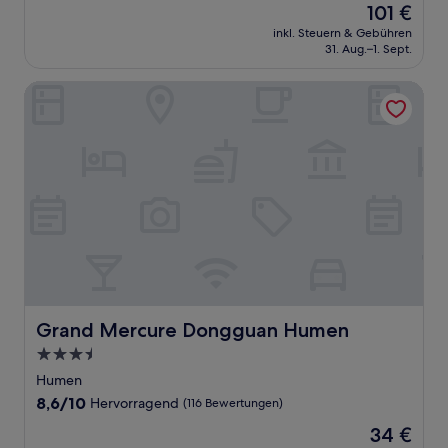
Der
101 €
10,
Preis
Außergewöhnlich,
inkl. Steuern & Gebühren
beträgt
31. Aug.–1. Sept.
(10
101 €
Bewertungen)
Grand Mercure Dongguan Humen
Grand Mercure Dongguan Humen
Grand Mercure Dongguan Humen
3.5-
Sterne-
Humen
Unterkunft
8.6
8,6/10
Hervorragend
(116 Bewertungen)
von
Der
34 €
10,