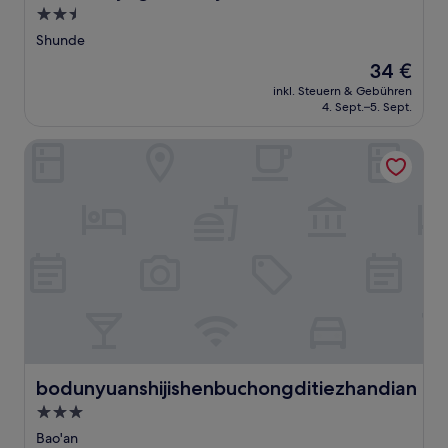
2.5-
Sterne-
Shunde
Unterkunft
Der
34 €
Preis
inkl. Steuern & Gebühren
beträgt
4. Sept.–5. Sept.
34 €
bodunyuanshijishenbuchongditiezhandian
bodunyuanshijishenbuchongditiezhandian
bodunyuanshijishenbuchongditiezhandian
3.0-
Sterne-
Bao'an