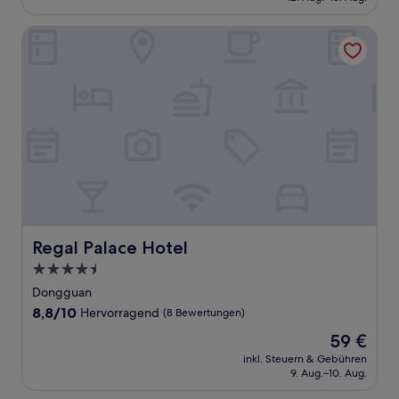
60 €
(242
Bewertungen)
Regal Palace Hotel
Regal Palace Hotel
Regal Palace Hotel
4.5-
Sterne-
Dongguan
Unterkunft
8.8
8,8/10
Hervorragend
(8 Bewertungen)
von
Der
59 €
10,
Preis
Hervorragend,
inkl. Steuern & Gebühren
beträgt
9. Aug.–10. Aug.
(8
59 €
Bewertungen)