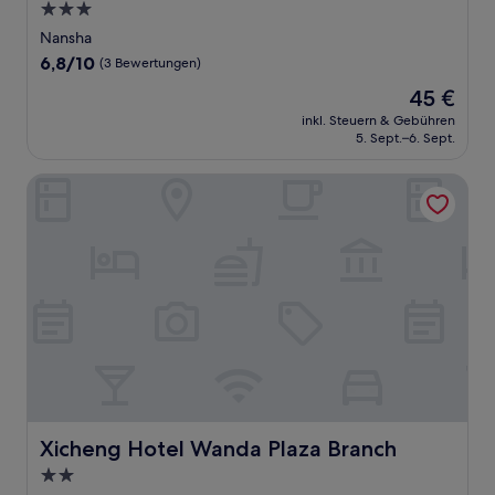
3.0-
Sterne-
Nansha
Unterkunft
6.8
6,8/10
(3 Bewertungen)
von
Der
45 €
10,
Preis
(3
inkl. Steuern & Gebühren
beträgt
5. Sept.–6. Sept.
Bewertungen)
45 €
Xicheng Hotel Wanda Plaza Branch
Xicheng Hotel Wanda Plaza Branch
Xicheng Hotel Wanda Plaza Branch
2.0-