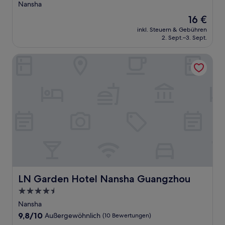
Sterne-
Nansha
Unterkunft
Der
16 €
Preis
inkl. Steuern & Gebühren
beträgt
2. Sept.–3. Sept.
16 €
LN Garden Hotel Nansha Guangzhou
LN Garden Hotel Nansha Guangzhou
LN Garden Hotel Nansha Guangzhou
4.5-
Sterne-
Nansha
Unterkunft
9.8
9,8/10
Außergewöhnlich
(10 Bewertungen)
von