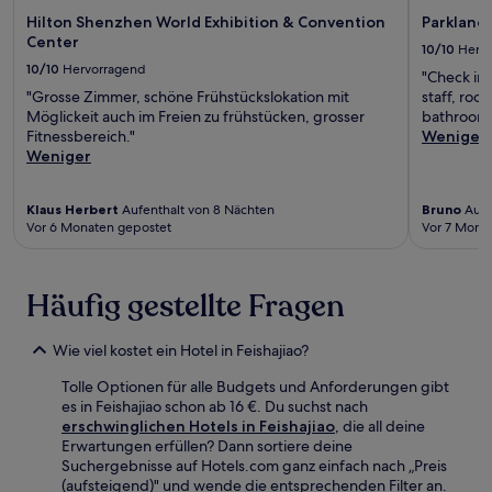
Hilton Shenzhen World Exhibition & Convention
Parklane
Center
10/10
Herv
10/10
Hervorragend
"Check in,
"Grosse Zimmer, schöne Frühstückslokation mit
staff, roo
Möglickeit auch im Freien zu frühstücken, grosser
bathroom s
Fitnessbereich."
Weniger
Weniger
Klaus Herbert
Aufenthalt von 8 Nächten
Bruno
Aufe
Vor 6 Monaten gepostet
Vor 7 Mona
Häufig gestellte Fragen
Wie viel kostet ein Hotel in Feishajiao?
Tolle Optionen für alle Budgets und Anforderungen gibt
es in Feishajiao schon ab 16 €. Du suchst nach
erschwinglichen Hotels in Feishajiao
, die all deine
Erwartungen erfüllen? Dann sortiere deine
Suchergebnisse auf Hotels.com ganz einfach nach „Preis
(aufsteigend)" und wende die entsprechenden Filter an.