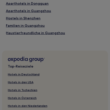
Aparthotels in Dongguan
Aparthotels in Guangzhou
Hostels in Shenzhen
Familien in Guangzhou
Haustierfreundliche in Guangzhou
Hotels mit inbegriffenem Frühstück in Guangzhou
Luxus in Liedecun
Hotels mit Wellnessbereich in Liedecun
Günstige in Dongguan
Top-Reiseziele
Luxus in Dongguan
Hotels in Deutschland
Hotels mit Fitnessbereich in Dongguan
Hotels in den USA
Hotels mit Pool in Dongguan
Hotels in Tschechien
Hotels mit Parkplatz in Dongguan
Hotels in Österreich
Hotels mit Wellnessbereich in Dongguan
Hotels in den Niederlanden
Hotels mit Parkplatz in Humen