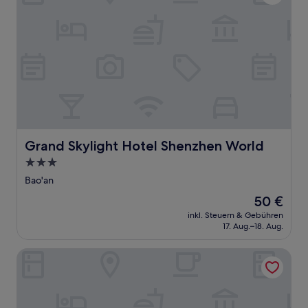
Grand Skylight Hotel Shenzhen World
Grand Skylight Hotel Shenzhen World
3.0-
Sterne-
Bao'an
Unterkunft
Der
50 €
Preis
inkl. Steuern & Gebühren
beträgt
17. Aug.–18. Aug.
50 €
Echarm Hotel Guangzhou Panyu Shiqiao