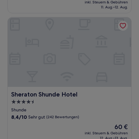
Preis
Hervorragend,
inkl. Steuern & Gebühren
beträgt
11. Aug.–12. Aug.
(116
34 €
Bewertungen)
Sheraton Shunde Hotel
Sheraton Shunde Hotel
Sheraton Shunde Hotel
4.5-
Sterne-
Shunde
Unterkunft
8.4
8,4/10
Sehr gut
(242 Bewertungen)
von
Der
60 €
10,
Preis
Sehr
inkl. Steuern & Gebühren
beträgt
12. Aug.–13. Aug.
gut,