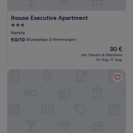
Ihouse Executive Apartment
Ihouse Executive Apartment
3.0-
Sterne-
Nansha
Unterkunft
9.0
9,0/10
Wunderbar
(2 Bewertungen)
von
Der
30 €
10,
Preis
Wunderbar,
inkl. Steuern & Gebühren
beträgt
10. Aug.–11. Aug.
(2
30 €
Bewertungen)
Vienna International Hotel