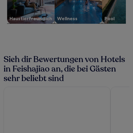
können
sich
ändern.
Es
Haustier­freundlich
Wellness
Pool
können
zusätzliche
Bedingungen
gelten.
Sieh dir Bewertungen von Hotels
in Feishajiao an, die bei Gästen
sehr beliebt sind
Hilton Shenzhen World Exhibition & Convention Center
Parklane H