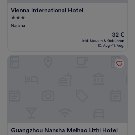
Vienna International Hotel
Vienna International Hotel
3.0-
Sterne-
Nansha
Unterkunft
Der
32 €
Preis
inkl. Steuern & Gebühren
beträgt
10. Aug.–11. Aug.
32 €
Guangzhou Nansha Meihao Lizhi Hotel
Guangzhou Nansha Meihao Lizhi Hotel
Guangzhou Nansha Meihao Lizhi Hotel