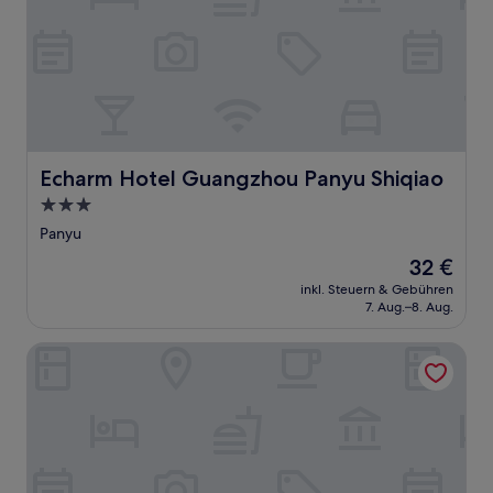
Echarm Hotel Guangzhou Panyu Shiqiao
Echarm Hotel Guangzhou Panyu Shiqiao
3.0-
Sterne-
Panyu
Unterkunft
Der
32 €
Preis
inkl. Steuern & Gebühren
beträgt
7. Aug.–8. Aug.
32 €
Guangzhou Marriott Hotel Nansha