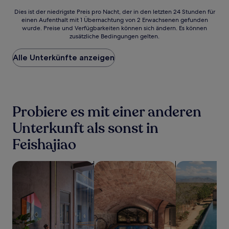
Dies
Dies ist der niedrigste Preis pro Nacht, der in den letzten 24 Stunden für
einen Aufenthalt mit 1 Übernachtung von 2 Erwachsenen gefunden
ist
wurde. Preise und Verfügbarkeiten können sich ändern. Es können
der
zusätzliche Bedingungen gelten.
niedrigste
Preis
Alle Unterkünfte anzeigen
pro
Nacht,
der
in
den
letzten
Probiere es mit einer anderen
24 Stunden
für
Unterkunft als sonst in
einen
Feishajiao
Aufenthalt
mit
1 Übernachtung
Suche nach haustierfreundlichen Unterkünften
Suche nach Unterkünften mit Wellne
Suche nach Un
von
2 Erwachsenen
gefunden
wurde.
Preise
und
Verfügbarkeiten