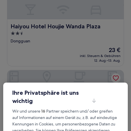
Haiyou Hotel Houjie Wanda Plaza
Haiyou Hotel Houjie Wanda Plaza
2.5-
Sterne-
Dongguan
Unterkunft
Der
23 €
Preis
inkl. Steuern & Gebühren
beträgt
12. Aug.–13. Aug.
23 €
Rezen Proyal Hotel Ezhangtan Branch
Ihre Privatsphäre ist uns
wichtig
Wir und unsere
16
Partner speichern und/ oder greifen
auf Informationen auf einem Gerät zu, z.B. auf eindeutige
Kennungen in Cookies, um personenbezogene Daten zu
verarbeiten. Sie können Ihre Präferenzen akzeptieren