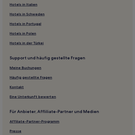
Hotels mit Fitnessbereich in Humen
Hotels in Italien
Günstige nahe Shenzhen Lianhuashan Park
Hotels in Schweden
Golf in Zhuhai
Hotels in Portugal
Luxus in Zhuhai
Hotels in Polen
Familien in Zhuhai
Hotels in der Türkei
Hotels mit Parkplatz in Luogang
Support und häufig gestellte Fragen
Hotels mit Parkplatz in Shenzhen
Haustierfreundliche in Shenzhen
Meine Buchungen
Luxus in Houjie
Häufig gestellte Fragen
Hotels mit Parkplatz in Houjie
Kontakt
Günstige in Bao'an
Eine Unterkunft bewerten
Hotels mit Parkplatz in Bao'an
Für Anbieter, Affliliate-Partner und Medien
Hotels mit Wellnessbereich in Bao'an
Affiliate-Partner-Programm
Luxus in Bao'an
Familien in Bao'an
Presse