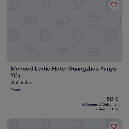
Mehood Lestie Hotel Guangzhou Panyu Yifa
Mehood Lestie Hotel Guangzhou Panyu
Yifa
4.5-
Sterne-
Panyu
Unterkunft
Der
80 €
Preis
inkl. Steuern & Gebühren
beträgt
7. Aug.–8. Aug.
80 €
Grand Skylight Hotel Shenzhen World