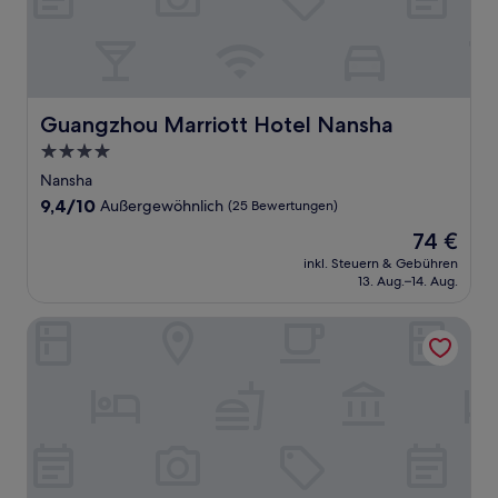
Guangzhou Marriott Hotel Nansha
Guangzhou Marriott Hotel Nansha
4.0-
Sterne-
Nansha
Unterkunft
9.4
9,4/10
Außergewöhnlich
(25 Bewertungen)
von
Der
74 €
10,
Preis
Außergewöhnlich,
inkl. Steuern & Gebühren
beträgt
13. Aug.–14. Aug.
(25
74 €
Bewertungen)
Mercure Guangzhou Nansha