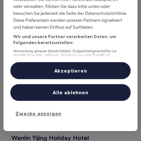
oder verwalten. Klicken Sie dazu bitte unten oder
Rezen Proyal Hotel Ezhangtan Branch
Rezen Proyal Hotel Ezhangtan Branch
besuchen Sie jederzeit die Seite der Datenschutzrichtlinie.
3.0-
Diese Präferenzen werden unseren Partnern signalisiert
Sterne-
und haben keinen Einfluss auf Surfdaten.
Panyu
Unterkunft
Wir und unsere Partner verarbeiten Daten, um
Der
40 €
Preis
Folgendes bereitzustellen:
inkl. Steuern & Gebühren
beträgt
7. Aug.–8. Aug.
Verwendung genauer Standortdaten. Endgeräteeigenschaften zur
40 €
Identifikation aktiv abfragen. Speichern von oder Zugriff auf
Informationen auf einem Endgerät. Personalisierte Werbung und
Wanlin Yijing Holiday Hotel
Inhalte, Messung von Werbeleistung und der Performance von Inhalten,
Zielgruppenforschung sowie Entwicklung und Verbesserung von
Akzeptieren
Angeboten.
Liste der Partner (Lieferanten)
Alle ablehnen
Zwecke anzeigen
Wanlin Yijing Holiday Hotel
Wanlin Yijing Holiday Hotel