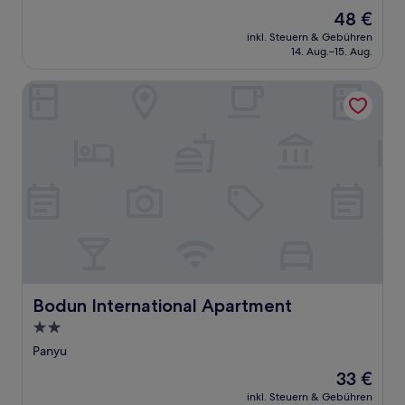
Unterkunft
Der
48 €
Preis
inkl. Steuern & Gebühren
beträgt
14. Aug.–15. Aug.
48 €
Bodun International Apartment
Bodun International Apartment
Bodun International Apartment
2.0-
Sterne-
Panyu
Unterkunft
Der
33 €
Preis
inkl. Steuern & Gebühren