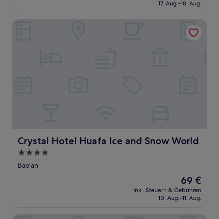
beträgt
17. Aug.–18. Aug.
33 €
Crystal Hotel Huafa Ice and Snow World
Crystal Hotel Huafa Ice and Snow World
Crystal Hotel Huafa Ice and Snow World
4.0-
Sterne-
Bao'an
Unterkunft
Der
69 €
Preis
inkl. Steuern & Gebühren
beträgt
10. Aug.–11. Aug.
69 €
Mehood Lestie Hotel Guangzhou Panyu Yifa