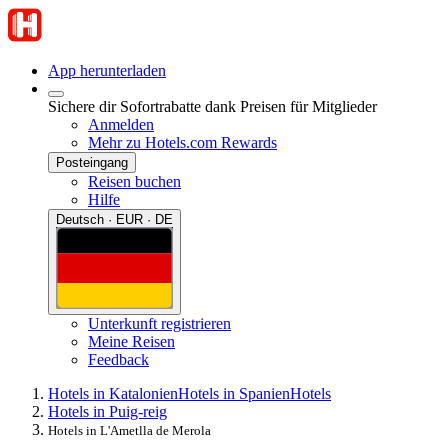
App herunterladen
Sichere dir Sofortrabatte dank Preisen für Mitglieder
Anmelden
Mehr zu Hotels.com Rewards
Posteingang
Reisen buchen
Hilfe
Deutsch · EUR · DE
Unterkunft registrieren
Meine Reisen
Feedback
Hotels in Katalonien
Hotels in Spanien
Hotels
Hotels in Puig-reig
Hotels in L'Ametlla de Merola