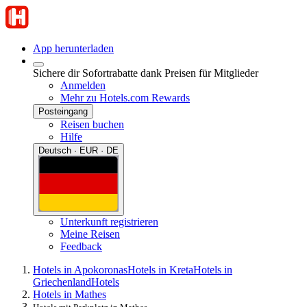
App herunterladen
Sichere dir Sofortrabatte dank Preisen für Mitglieder
Anmelden
Mehr zu Hotels.com Rewards
Posteingang
Reisen buchen
Hilfe
Deutsch · EUR · DE
Unterkunft registrieren
Meine Reisen
Feedback
Hotels in Apokoronas
Hotels in Kreta
Hotels in
Griechenland
Hotels
Hotels in Mathes