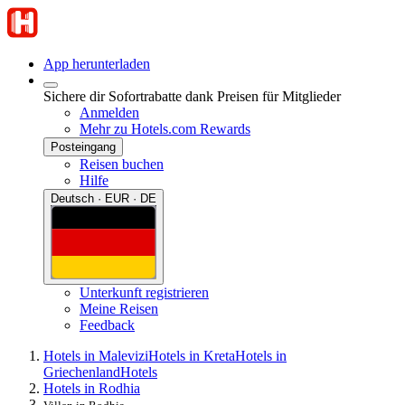
App herunterladen
Sichere dir Sofortrabatte dank Preisen für Mitglieder
Anmelden
Mehr zu Hotels.com Rewards
Posteingang
Reisen buchen
Hilfe
Deutsch · EUR · DE
Unterkunft registrieren
Meine Reisen
Feedback
Hotels in Malevizi
Hotels in Kreta
Hotels in
Griechenland
Hotels
Hotels in Rodhia