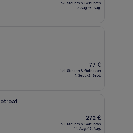
Preis
inkl. Steuern & Gebühren
beträgt
7. Aug.–8. Aug.
64 €
Der
77 €
Preis
inkl. Steuern & Gebühren
beträgt
1. Sept.–2. Sept.
77 €
etreat
Der
272 €
Preis
inkl. Steuern & Gebühren
beträgt
14. Aug.–15. Aug.
272 €