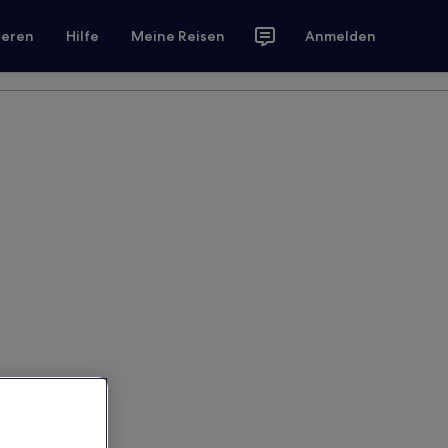
ieren
Hilfe
Meine Reisen
Anmelden