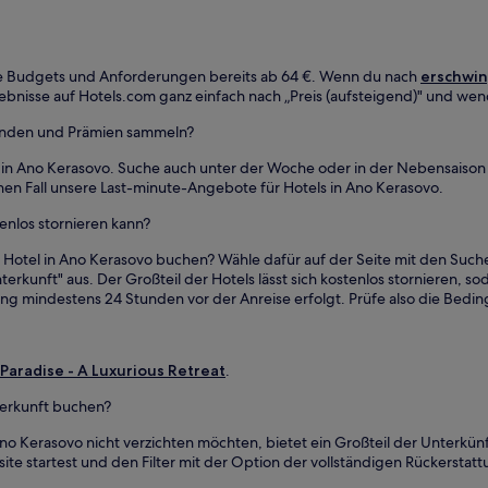
alle Budgets und Anforderungen bereits ab 64 €. Wenn du nach
erschwin
ebnisse auf Hotels.com ganz einfach nach „Preis (aufsteigend)" und wen
finden und Prämien sammeln?
s in Ano Kerasovo. Suche auch unter der Woche oder in der Nebensaiso
nen Fall unsere Last-minute-Angebote für Hotels in Ano Kerasovo.
enlos stornieren kann?
 Hotel in Ano Kerasovo buchen? Wähle dafür auf der Seite mit den Suc
erkunft" aus. Der Großteil der Hotels lässt sich kostenlos stornieren, so
ierung mindestens 24 Stunden vor der Anreise erfolgt. Prüfe also die Be
Paradise - A Luxurious Retreat
.
terkunft buchen?
 Ano Kerasovo nicht verzichten möchten, bietet ein Großteil der Unterkün
te startest und den Filter mit der Option der vollständigen Rückerstattu