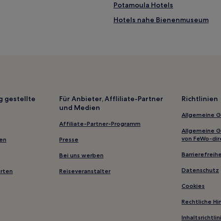
Potamoula Hotels
Hotels nahe Bienenmuseum
Pitsinaiika Hotels
Mastro Hotels
Katokhi Hotels
Karaiskakis Hotels
Westgriechenland: Hotels
g gestellte
Für Anbieter, Affliliate-Partner
Richtlinien
und Medien
Melikinaiika Hotels
Allgemeine 
Kelanitis Hotels
Affiliate-Partner-Programm
Allgemeine 
Ferienwohnungen in Patras
von FeWo-dir
gen
Presse
Business in Patras
Barrierefreihe
Bei uns werben
Strand in Nafpaktos
Datenschutz
erten
Reiseveranstalter
Haustierfreundliche in Nafpakt
Cookies
Hotels mit Parkplatz in Amfiloch
Rechtliche H
Inhaltsrichtl