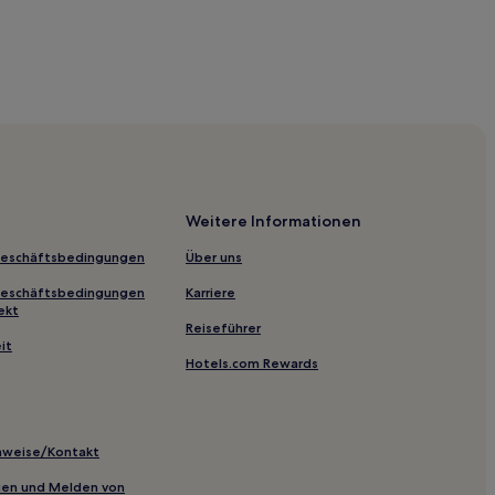
Weitere Informationen
Geschäftsbedingungen
Über uns
Geschäftsbedingungen
Karriere
ekt
Reiseführer
it
Hotels.com Rewards
os
ia
inweise/Kontakt
inien und Melden von