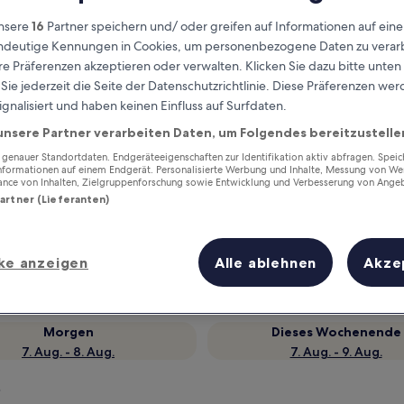
nsere
16
Partner speichern und/ oder greifen auf Informationen auf ein
eindeutige Kennungen in Cookies, um personenbezogene Daten zu verarb
e Präferenzen akzeptieren oder verwalten. Klicken Sie dazu bitte unten
ie jederzeit die Seite der Datenschutzrichtlinie. Diese Präferenzen we
ignalisiert und haben keinen Einfluss auf Surfdaten.
unsere Partner verarbeiten Daten, um Folgendes bereitzustelle
enauer Standortdaten. Endgeräteeigenschaften zur Identifikation aktiv abfragen. Spei
Informationen auf einem Endgerät. Personalisierte Werbung und Inhalte, Messung von We
ance von Inhalten, Zielgruppenforschung sowie Entwicklung und Verbesserung von Ange
Verdiene Prämien für jede
Partner (Lieferanten)
wahrgenommene Übernachtung
ke anzeigen
Alle ablehnen
Akze
Morgen
Dieses Wochenende
7. Aug. - 8. Aug.
7. Aug. - 9. Aug.
o