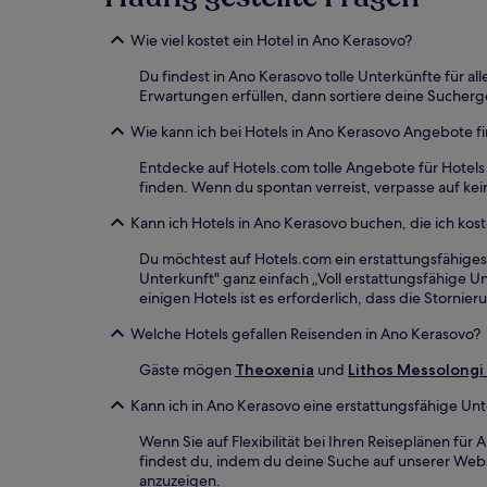
gefunden
wurde.
Wie viel kostet ein Hotel in Ano Kerasovo?
Preise
und
Du findest in Ano Kerasovo tolle Unterkünfte für 
Verfügbarkeiten
Erwartungen erfüllen, dann sortiere deine Sucherg
können
sich
Wie kann ich bei Hotels in Ano Kerasovo Angebote 
ändern.
Entdecke auf Hotels.com tolle Angebote für Hotel
Es
finden. Wenn du spontan verreist, verpasse auf kei
können
zusätzliche
Kann ich Hotels in Ano Kerasovo buchen, die ich kost
Bedingungen
gelten.
Du möchtest auf Hotels.com ein erstattungsfähiges
Unterkunft" ganz einfach „Voll erstattungsfähige Unt
einigen Hotels ist es erforderlich, dass die Storn
Welche Hotels gefallen Reisenden in Ano Kerasovo?
Gäste mögen
Theoxenia
und
Lithos Messolongi 
Kann ich in Ano Kerasovo eine erstattungsfähige Un
Wenn Sie auf Flexibilität bei Ihren Reiseplänen für
findest du, indem du deine Suche auf unserer Websi
anzuzeigen.