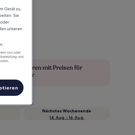
em Gerät zu,
eiten. Sie
 oder
rden unseren
n:
chern von oder
rbeleistung und
boten.
Mehr sparen mit Preisen für
Mitglieder
ptieren
Nächstes Wochenende
14. Aug. - 16. Aug.