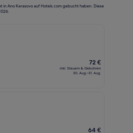
t in Ano Kerasovo auf Hotels.com gebucht haben. Diese
2026
.
Der
72 €
Preis
inkl. Steuern & Gebühren
beträgt
30. Aug.–31. Aug.
72 €
Der
64 €