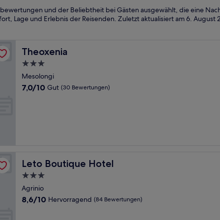
bewertungen und der Beliebtheit bei Gästen ausgewählt, die eine Nach
rt, Lage und Erlebnis der Reisenden. Zuletzt aktualisiert am
6. August 
Theoxenia
Theoxenia
3.0-
Sterne-
Mesolongi
Unterkunft
7.0
7,0/10
Gut
(30 Bewertungen)
von
10,
Gut,
(30
Bewertungen)
Leto Boutique Hotel
Leto Boutique Hotel
3.0-
Sterne-
Agrinio
Unterkunft
8.6
8,6/10
Hervorragend
(84 Bewertungen)
von
10,