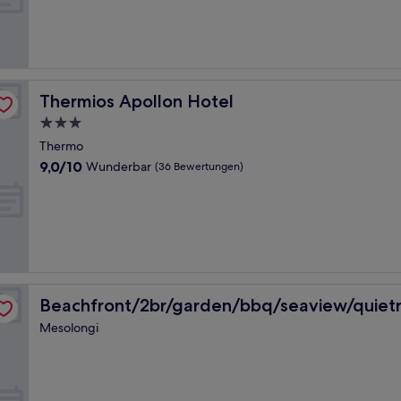
Hervorragend,
(84
Bewertungen)
Thermios Apollon Hotel
Thermios Apollon Hotel
3.0-
Sterne-
Thermo
Unterkunft
9.0
9,0/10
Wunderbar
(36 Bewertungen)
von
10,
Wunderbar,
(36
Bewertungen)
at
Beachfront/2br/garden/bbq/seaview/quietretreat
Beachfront/2br/garden/bbq/seaview/quietr
Mesolongi