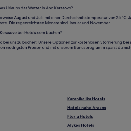
nes Urlaubs das Wetter in Ano Kerasovo?
weise August und Juli, mit einer Durchschnittstemperatur von 25 °C. Ja
nate. Die regenreichsten Monate sind Januar und November.
o Kerasovo bei Hotels.com buchen?
vo bei uns zu buchen: Unsere Optionen zur kostenlosen Stornierung bei
 du von niedrigsten Preisen und mit unserem Bonusprogramm sparst du nic
Karanikaiika Hotels
Hotels nahe Araxos
Fteria Hotels
Alykes Hotels