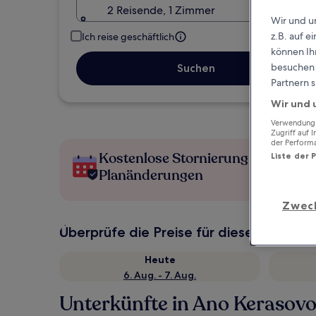
2 Reisende, 1 Zimmer
Wir und u
z.B. auf 
Ich reise geschäftlich
können Ihr
besuchen S
Suchen
Partnern s
Wir und 
Verwendung g
Zugriff auf 
der Perform
Kostenlose Stornierung bei
Liste der 
Planänderungen
Zwec
Überprüfe die Preise für diese Daten
Heute
6. Aug. - 7. Aug.
Unterkünfte in Ano Kerasov