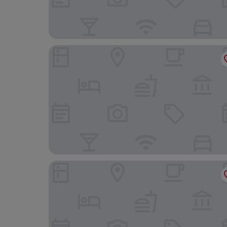
Thermios Apollon Hotel
Beachfront/2br/garden/bbq/seaview/quietretre