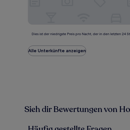
Dies
Dies ist der niedrigste Preis pro Nacht, der in den letzten 
ist
der
niedrigste
Alle Unterkünfte anzeigen
Preis
pro
Nacht,
der
in
den
letzten
24 Stunden
für
einen
Sieh dir Bewertungen von Hote
Aufenthalt
mit
1 Übernachtung
von
Häufig gestellte Fragen
2 Erwachsenen