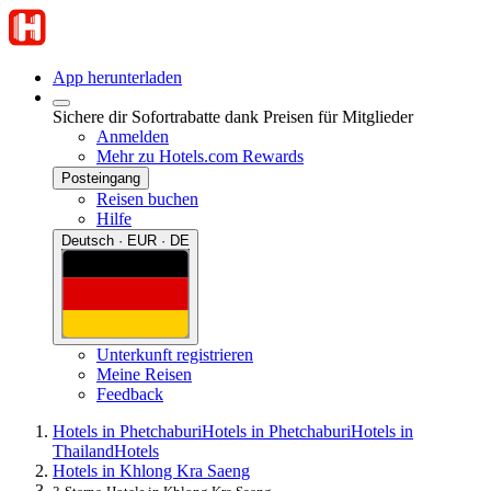
App herunterladen
Sichere dir Sofortrabatte dank Preisen für Mitglieder
Anmelden
Mehr zu Hotels.com Rewards
Posteingang
Reisen buchen
Hilfe
Deutsch · EUR · DE
Unterkunft registrieren
Meine Reisen
Feedback
Hotels in Phetchaburi
Hotels in Phetchaburi
Hotels in
Thailand
Hotels
Hotels in Khlong Kra Saeng