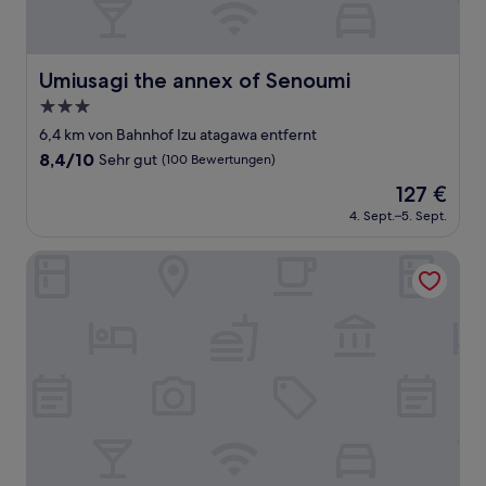
Umiusagi the annex of Senoumi
Umiusagi the annex of Senoumi
3.0-
Sterne-
6,4 km von Bahnhof Izu atagawa entfernt
Unterkunft
8.4
8,4/10
Sehr gut
(100 Bewertungen)
von
Der
127 €
10,
Preis
Sehr
4. Sept.–5. Sept.
beträgt
gut,
127 €
(100
Yawatano Onsenkyo Morinoyu Kiranosato
Bewertungen)