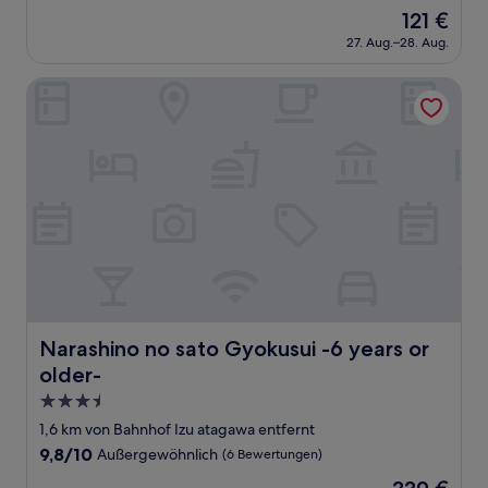
von
Der
121 €
10,
Preis
Sehr
27. Aug.–28. Aug.
beträgt
gut,
121 €
(13
Narashino no sato Gyokusui -6 years or older-
Bewertungen)
Narashino no sato Gyokusui -6 years or older-
Narashino no sato Gyokusui -6 years or
older-
3.5-
Sterne-
1,6 km von Bahnhof Izu atagawa entfernt
Unterkunft
9.8
9,8/10
Außergewöhnlich
(6 Bewertungen)
von
Der