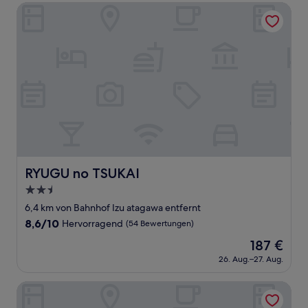
238 €
Bewertungen)
RYUGU no TSUKAI
RYUGU no TSUKAI
RYUGU no TSUKAI
2.5-
Sterne-
6,4 km von Bahnhof Izu atagawa entfernt
Unterkunft
8.6
8,6/10
Hervorragend
(54 Bewertungen)
von
Der
187 €
10,
Preis
Hervorragend,
26. Aug.–27. Aug.
beträgt
(54
187 €
Bewertungen)
TangWu