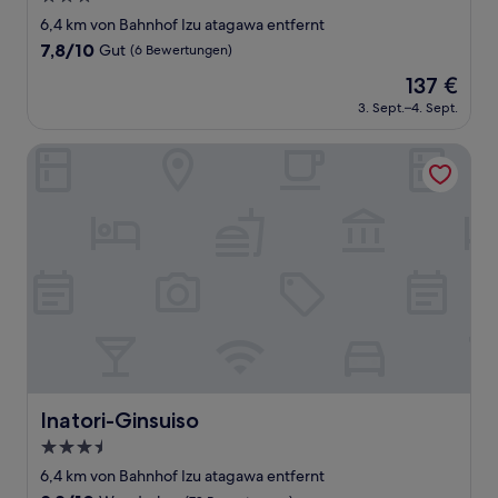
Sterne-
6,4 km von Bahnhof Izu atagawa entfernt
Unterkunft
7.8
7,8/10
Gut
(6 Bewertungen)
von
Der
137 €
10,
Preis
Gut,
3. Sept.–4. Sept.
beträgt
(6
137 €
Bewertungen)
Inatori-Ginsuiso
Inatori-Ginsuiso
Inatori-Ginsuiso
3.5-
Sterne-
6,4 km von Bahnhof Izu atagawa entfernt
Unterkunft