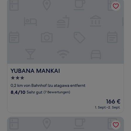
YUBANA MANKAI
YUBANA MANKAI
YUBANA MANKAI
3.0-
Sterne-
0,2 km von Bahnhof Izu atagawa entfernt
Unterkunft
8.4
8,4/10
Sehr gut
(7 Bewertungen)
von
Der
166 €
10,
Preis
Sehr
1. Sept.–2. Sept.
beträgt
gut,
166 €
(7
Atagawa Ocean Resort
Bewertungen)