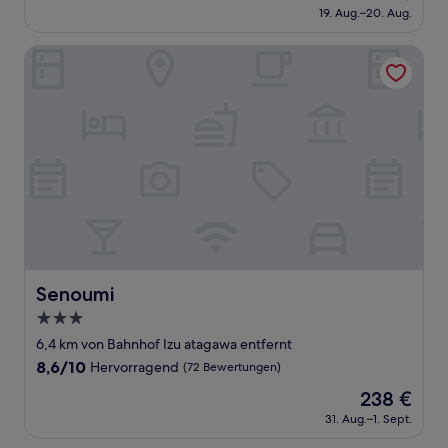
Preis
Außergewöhnlich,
19. Aug.–20. Aug.
beträgt
(1
64 €
Bewertung)
Senoumi
Senoumi
Senoumi
3.0-
Sterne-
6,4 km von Bahnhof Izu atagawa entfernt
Unterkunft
8.6
8,6/10
Hervorragend
(72 Bewertungen)
von
Der
238 €
10,
Preis
Hervorragend,
31. Aug.–1. Sept.
beträgt
(72