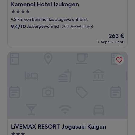
Kamenoi Hotel Izukogen
Kamenoi Hotel Izukogen
4.0-
Sterne-
9,2 km von Bahnhof Izu atagawa entfernt
Unterkunft
9.4
9,4/10
Außergewöhnlich
(103 Bewertungen)
von
Der
263 €
10,
Preis
Außergewöhnlich,
1. Sept.–2. Sept.
beträgt
(103
263 €
Bewertungen)
LiVEMAX RESORT Jogasaki Kaigan
LiVEMAX RESORT Jogasaki Kaigan
LiVEMAX RESORT Jogasaki Kaigan
3.0-