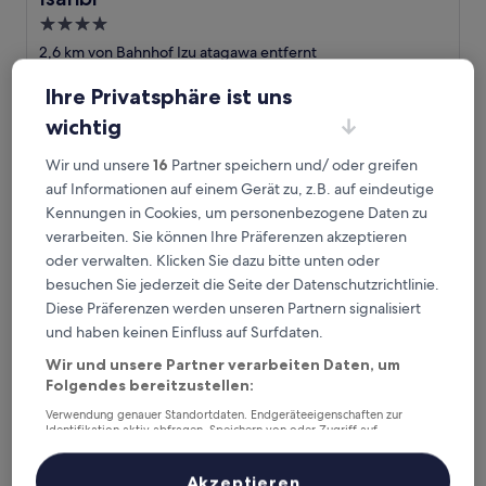
4.0-
Sterne-
2,6 km von Bahnhof Izu atagawa entfernt
Unterkunft
9.6
9,6/10
Außergewöhnlich
(302 Bewertungen)
Ihre Privatsphäre ist uns
von
Der
310 €
10,
wichtig
Preis
Außergewöhnlich,
24. Aug.–25. Aug.
beträgt
(302
Wir und unsere
16
Partner speichern und/ oder greifen
310 €
Bewertungen)
Kissho CAREN
auf Informationen auf einem Gerät zu, z.B. auf eindeutige
Kennungen in Cookies, um personenbezogene Daten zu
verarbeiten. Sie können Ihre Präferenzen akzeptieren
oder verwalten. Klicken Sie dazu bitte unten oder
besuchen Sie jederzeit die Seite der Datenschutzrichtlinie.
Diese Präferenzen werden unseren Partnern signalisiert
und haben keinen Einfluss auf Surfdaten.
Wir und unsere Partner verarbeiten Daten, um
Folgendes bereitzustellen:
Verwendung genauer Standortdaten. Endgeräteeigenschaften zur
Identifikation aktiv abfragen. Speichern von oder Zugriff auf
Kissho CAREN
Kissho CAREN
Informationen auf einem Endgerät. Personalisierte Werbung und
Inhalte, Messung von Werbeleistung und der Performance von Inhalten,
3.0-
Zielgruppenforschung sowie Entwicklung und Verbesserung von
Akzeptieren