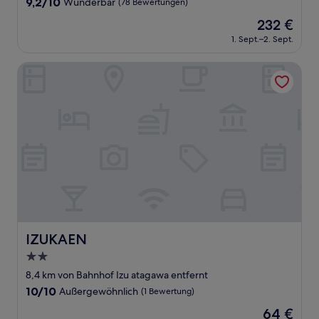
9.2
9,2/10
Wunderbar
(78 Bewertungen)
von
Der
232 €
10,
Preis
Wunderbar,
1. Sept.–2. Sept.
beträgt
(78
232 €
Bewertungen)
IZUKAEN
IZUKAEN
IZUKAEN
2.0-
Sterne-
8,4 km von Bahnhof Izu atagawa entfernt
Unterkunft
10.0
10/10
Außergewöhnlich
(1 Bewertung)
von
Der
64 €
10,