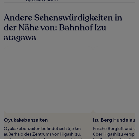
Bedingungen
Unterkunft
gelten.
Andere Sehenswürdigkeiten in
der Nähe von: Bahnhof Izu
atagawa
Oyukakebenzaiten
Izu Berg Hundelauf
Oyukakebenzaiten befindet sich 5,5 km
Frische Bergluft und e
außerhalb des Zentrums von Higashiizu,
über Higashiizu verspri