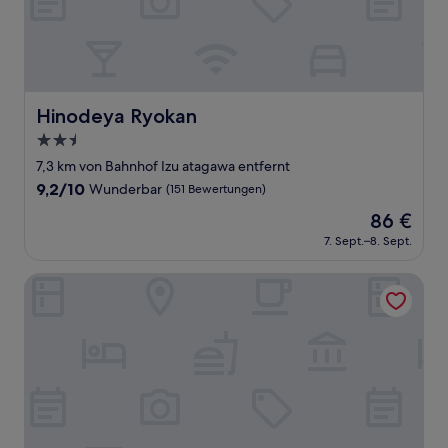
Hinodeya Ryokan
Hinodeya Ryokan
2.5-
Sterne-
7,3 km von Bahnhof Izu atagawa entfernt
Unterkunft
9.2
9,2/10
Wunderbar
(151 Bewertungen)
von
Der
86 €
10,
Preis
Wunderbar,
7. Sept.–8. Sept.
beträgt
(151
86 €
Bewertungen)
Umiusagi the annex of Senoumi