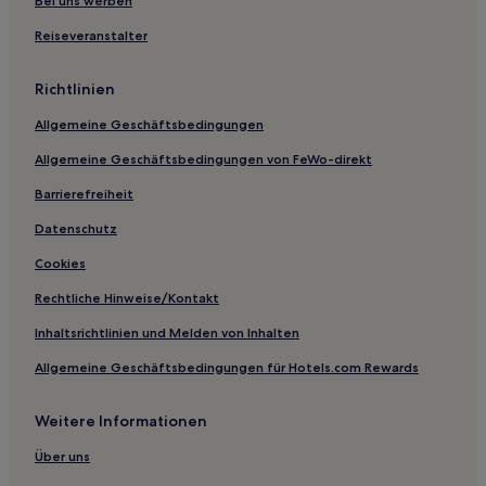
Bei uns werben
Hotels nahe Inatori Onsen
Reiseveranstalter
Sunto Bezirk: Hotels
Hotels nahe Miho no Matsubara Kultur- und
Richtlinien
Kreativitätszentrum
Allgemeine Geschäftsbedingungen
Hotels nahe Koushikiji
Allgemeine Geschäftsbedingungen von FeWo-direkt
Izu Hotels
Barrierefreiheit
Ogi Hotels
Datenschutz
Hiekawa Hotels
Cookies
Hotels nahe The Cat Museum
Hotels nahe Dogashima Onsen
Rechtliche Hinweise/Kontakt
Ukihashi Hotels
Inhaltsrichtlinien und Melden von Inhalten
Hotels nahe Ishibe-Reisterrassen-Aussichtsplattform
Allgemeine Geschäftsbedingungen für Hotels.com Rewards
Hotels nahe Schrein Fujisan Hongū Sengen Taisha
Weitere Informationen
Hotels nahe Izu Animal Kingdom
Über uns
Ajiro Hotels