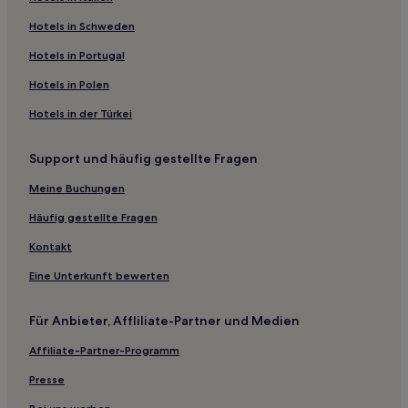
Günstige in Izu Peninsula
Hotels in Schweden
Hotels mit Thermalbad in Shirahama
Hotels in Portugal
Strand in Shirahama
Hotels in Polen
Hotels mit Wellnessbereich in Numazu
Hotels in der Türkei
Business in Numazu
Hotels mit inbegriffenem Frühstück nahe Strand Sagara
Support und häufig gestellte Fragen
Hotels mit inbegriffenem Frühstück in Shizuoka
Meine Buchungen
Golf nahe Strand Kawana
Häufig gestellte Fragen
Günstige nahe Sonnenstrand Ra Ra Ra
Kontakt
Atami Hotels
Eine Unterkunft bewerten
Shirahama Hotels
Hotels nahe Koibito-misaki
Für Anbieter, Affliliate-Partner und Medien
Katase Onsen Hotels
Affiliate-Partner-Programm
Hotels nahe Atagawa You Yu Strand
Presse
Hotels nahe Izu World Hawaiians