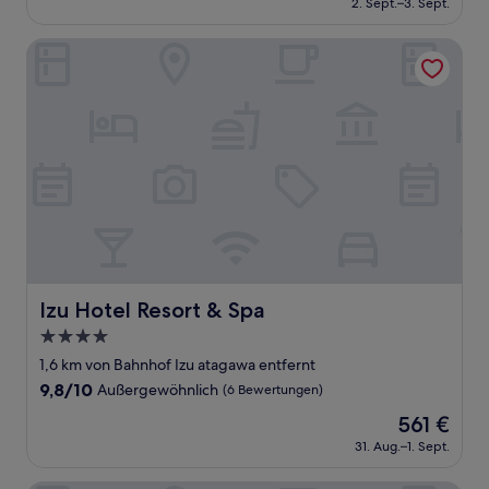
Außergewöhnlich,
2. Sept.–3. Sept.
beträgt
(8
550 €
Bewertungen)
Izu Hotel Resort & Spa
Izu Hotel Resort & Spa
Izu Hotel Resort & Spa
4.0-
Sterne-
1,6 km von Bahnhof Izu atagawa entfernt
Unterkunft
9.8
9,8/10
Außergewöhnlich
(6 Bewertungen)
von
Der
561 €
10,
Preis
Außergewöhnlich,
31. Aug.–1. Sept.
beträgt
(6
561 €
Bewertungen)