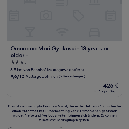
Omuro no Mori Gyokusui - 13 years or older -
Omuro no Mori Gyokusui - 13 years or
older -
3.5-
Sterne-
8,5 km von Bahnhof Izu atagawa entfernt
Unterkunft
9.6
9,6/10
Außergewöhnlich
(5 Bewertungen)
von
Der
426 €
10,
Preis
Außergewöhnlich,
31. Aug.–1. Sept.
beträgt
(5
426 €
Bewertungen)
Dies
Dies ist der niedrigste Preis pro Nacht, der in den letzten 24 Stunden für
einen Aufenthalt mit 1 Übernachtung von 2 Erwachsenen gefunden
ist
wurde. Preise und Verfügbarkeiten können sich ändern. Es können
der
zusätzliche Bedingungen gelten.
niedrigste
Preis