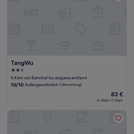
TangWu
TangWu
2.5-
Sterne-
9,4 km von Bahnhof Izu atagawa entfernt
Unterkunft
10.0
10/10
Außergewöhnlich
(1 Bewertung)
von
Der
83 €
10,
Preis
Außergewöhnlich,
6. Sept.–7. Sept.
beträgt
(1
83 €
Bewertung)
Omuro no Mori Gyokusui - 13 years or older -