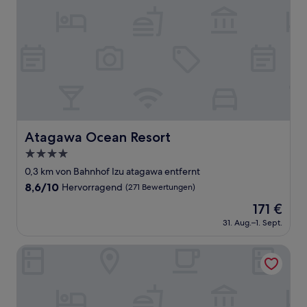
Atagawa Ocean Resort
Atagawa Ocean Resort
4.0-
Sterne-
0,3 km von Bahnhof Izu atagawa entfernt
Unterkunft
8.6
8,6/10
Hervorragend
(271 Bewertungen)
von
Der
171 €
10,
Preis
Hervorragend,
31. Aug.–1. Sept.
beträgt
(271
171 €
Bewertungen)
Atagawa Prince Hotel