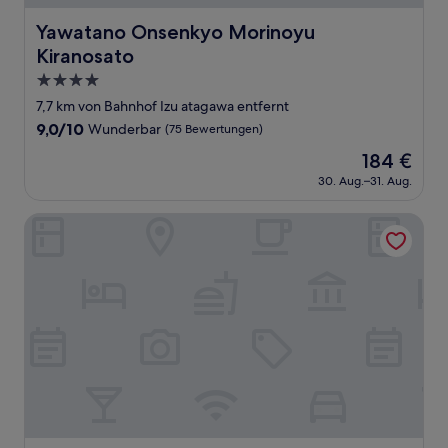
Yawatano Onsenkyo Morinoyu Kiranosato
Yawatano Onsenkyo Morinoyu
Kiranosato
4.0-
Sterne-
7,7 km von Bahnhof Izu atagawa entfernt
Unterkunft
9.0
9,0/10
Wunderbar
(75 Bewertungen)
von
Der
184 €
10,
Preis
Wunderbar,
30. Aug.–31. Aug.
beträgt
(75
184 €
Bewertungen)
Kamenoi Hotel Izukogen