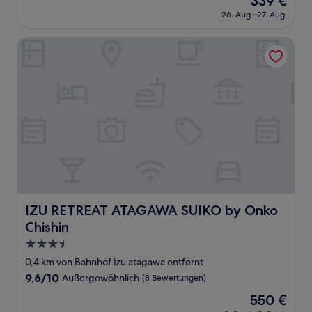
339 €
10,
Preis
Außergewöhnlich,
26. Aug.–27. Aug.
beträgt
(6
339 €
Bewertungen)
IZU RETREAT ATAGAWA SUIKO by Onko Chishin
IZU RETREAT ATAGAWA SUIKO by Onko Chishin
IZU RETREAT ATAGAWA SUIKO by Onko
Chishin
3.5-
Sterne-
0,4 km von Bahnhof Izu atagawa entfernt
Unterkunft
9.6
9,6/10
Außergewöhnlich
(8 Bewertungen)
von
Der
550 €
10,
Preis