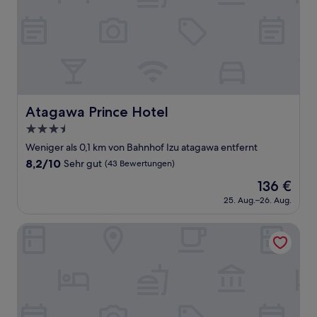
Atagawa Prince Hotel
Atagawa Prince Hotel
3.5-
Sterne-
Weniger als 0,1 km von Bahnhof Izu atagawa entfernt
Unterkunft
8.2
8,2/10
Sehr gut
(43 Bewertungen)
von
Der
136 €
10,
Preis
Sehr
25. Aug.–26. Aug.
beträgt
gut,
136 €
(43
Hinodeya Ryokan
Bewertungen)