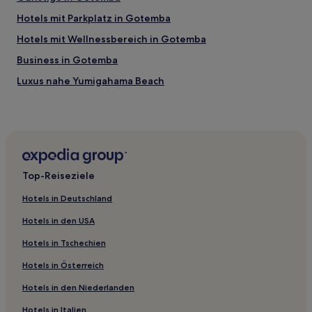
Hotels mit Parkplatz in Gotemba
Hotels mit Wellnessbereich in Gotemba
Business in Gotemba
Luxus nahe Yumigahama Beach
Günstige nahe Yumigahama Beach
Strand nahe Yumigahama Beach
Hotels mit inbegriffenem Frühstück nahe Yumigahama
Beach
Top-Reiseziele
Strand nahe Strand Kujupama
Hotels mit Pool nahe Strand Kisami Ohama
Hotels in Deutschland
Strand nahe Strand Kisami Ohama
Hotels in den USA
Strand nahe Strand Norihama
Hotels in Tschechien
Golf in Präfektur Shizuoka
Hotels in Österreich
Hotels mit Wellnessbereich in Izu Peninsula
Hotels in den Niederlanden
Familien in Izu Peninsula
Hotels in Italien