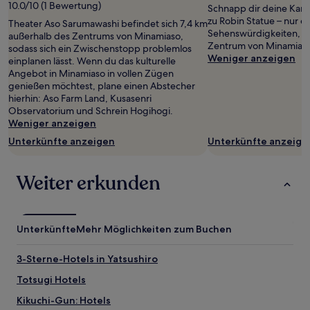
10.0/10 (1 Bewertung)
Schnapp dir deine Kam
zu Robin Statue – nur ei
Theater Aso Sarumawashi befindet sich 7,4 km
Sehenswürdigkeiten, d
außerhalb des Zentrums von Minamiaso,
Zentrum von Minamiaso 
sodass sich ein Zwischenstopp problemlos
Weniger anzeigen
einplanen lässt. Wenn du das kulturelle
Angebot in Minamiaso in vollen Zügen
genießen möchtest, plane einen Abstecher
hierhin: Aso Farm Land, Kusasenri
Observatorium und Schrein Hogihogi.
Weniger anzeigen
Unterkünfte anzeigen
Unterkünfte anzeige
Weiter erkunden
Unterkünfte
Mehr Möglichkeiten zum Buchen
3-Sterne-Hotels in Yatsushiro
Totsugi Hotels
Kikuchi-Gun: Hotels