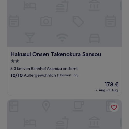
Hakusui Onsen Takenokura Sansou
Hakusui Onsen Takenokura Sansou
2.0-
Sterne-
8,3 km von Bahnhof Akamizu entfernt
Unterkunft
10.0
10/10
Außergewöhnlich
(1 Bewertung)
von
Der
178 €
10,
Preis
Außergewöhnlich,
7. Aug.–8. Aug.
beträgt
(1
178 €
Bewertung)
Fairfield By Marriott Kumamoto Aso