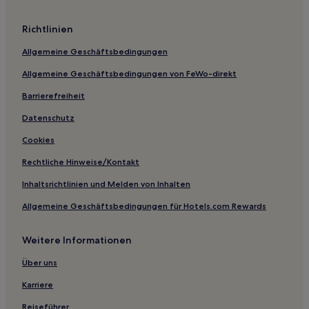
Günstige in Aso
Richtlinien
Günstige in Präfektur Kumamoto
Allgemeine Geschäftsbedingungen
Hotels mit Thermalbad in Kumamoto
Allgemeine Geschäftsbedingungen von FeWo-direkt
Lgbtqia-Freundliche in Kumamoto
Barrierefreiheit
Datenschutz
Cookies
Rechtliche Hinweise/Kontakt
Inhaltsrichtlinien und Melden von Inhalten
Allgemeine Geschäftsbedingungen für Hotels.com Rewards
Weitere Informationen
Über uns
Karriere
Reiseführer