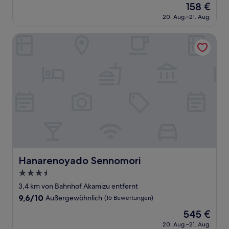
Der
158 €
10,
Preis
Sehr
20. Aug.–21. Aug.
beträgt
gut,
158 €
(570
Hanarenoyado Sennomori
Bewertungen)
Hanarenoyado Sennomori
Hanarenoyado Sennomori
3.5-
Sterne-
3,4 km von Bahnhof Akamizu entfernt
Unterkunft
9.6
9,6/10
Außergewöhnlich
(15 Bewertungen)
von
Der
545 €
10,
Preis
Außergewöhnlich,
20. Aug.–21. Aug.