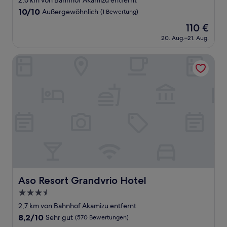
2,6 km von Bahnhof Akamizu entfernt
Unterkunft
10.0
10/10
Außergewöhnlich
(1 Bewertung)
von
Der
110 €
10,
Preis
Außergewöhnlich,
20. Aug.–21. Aug.
beträgt
(1
110 €
Bewertung)
Aso Resort Grandvrio Hotel
Aso Resort Grandvrio Hotel
Aso Resort Grandvrio Hotel
3.5-
Sterne-
2,7 km von Bahnhof Akamizu entfernt
Unterkunft
8.2
8,2/10
Sehr gut
(570 Bewertungen)
von