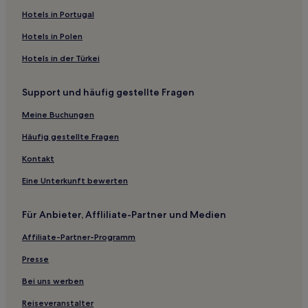
Hotels nahe Sunroad Shinshigai Einkaufsstraße
Hotels in Portugal
Tatekado Hotels
Hotels in Polen
Kaneuchi Hotels
Hotels in der Türkei
Matsuai Hotels
Support und häufig gestellte Fragen
Oama Hotels
Präfektur Kumamoto: Hotels
Meine Buchungen
Suizenji: Hotels
Häufig gestellte Fragen
Hotels nahe Misumi West Hafen
Kontakt
Aso: Hotels
Eine Unterkunft bewerten
Hotels nahe Sakura-no-baba Josaien
Für Anbieter, Affliliate-Partner und Medien
Hotels nahe Suizenji Gardens
Affiliate-Partner-Programm
Ota Onsen Hotels
Hikawa Hotels
Presse
Ryokans in Yamakawa Onsen
Bei uns werben
Ryokans in Minamioguni
Reiseveranstalter