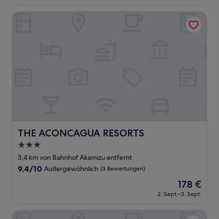
beträgt
(15
545 €
Bewertungen)
THE ACONCAGUA RESORTS
THE ACONCAGUA RESORTS
THE ACONCAGUA RESORTS
3.0-
Sterne-
3,4 km von Bahnhof Akamizu entfernt
Unterkunft
9.4
9,4/10
Außergewöhnlich
(3 Bewertungen)
von
Der
178 €
10,
Preis
Außergewöhnlich,
2. Sept.–3. Sept.
beträgt
(3
178 €
Bewertungen)
Fairfield By Marriott Kumamoto Aso