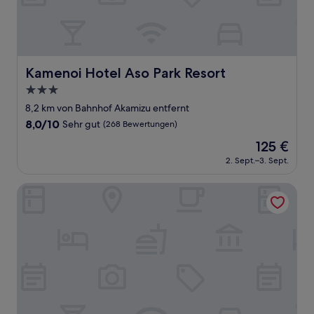
Kamenoi Hotel Aso Park Resort
Kamenoi Hotel Aso Park Resort
3.0-
Sterne-
8,2 km von Bahnhof Akamizu entfernt
Unterkunft
8.0
8,0/10
Sehr gut
(268 Bewertungen)
von
Der
125 €
10,
Preis
Sehr
2. Sept.–3. Sept.
beträgt
gut,
125 €
(268
Asouchinomaki Onsen Yumeoiso
Bewertungen)