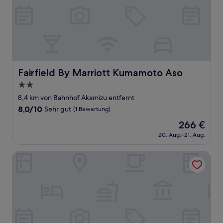
Fairfield By Marriott Kumamoto Aso
Fairfield By Marriott Kumamoto Aso
2.0-
Sterne-
8,4 km von Bahnhof Akamizu entfernt
Unterkunft
8.0
8,0/10
Sehr gut
(1 Bewertung)
von
Der
266 €
10,
Preis
Sehr
20. Aug.–21. Aug.
beträgt
gut,
266 €
(1
Kamenoi Hotel Aso Park Resort
Bewertung)