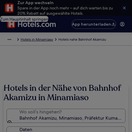
Zur App wechseln
Spare in der App noch mehr – auf dich warten bis zu
20% Rabatt auf ausgewählte Hotels.
Zum Hauptinhalt springen
App herunterladen
Hotels in Minamiaso
Hotels nahe Bahnhof Akamizu
Hotels in der Nähe von Bahnhof
Akamizu in Minamiaso
Wo soll’s hingehen?
Bahnhof Akamizu, Minamiaso, Präfektur Kumamoto,
Daten