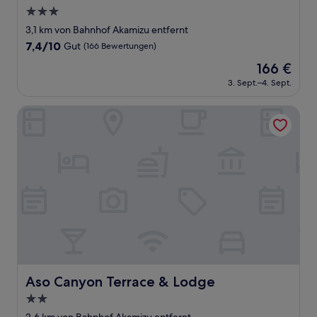
3.0-
Sterne-
3,1 km von Bahnhof Akamizu entfernt
Unterkunft
7.4
7,4/10
Gut
(166 Bewertungen)
von
Der
166 €
10,
Preis
Gut,
3. Sept.–4. Sept.
beträgt
(166
166 €
Bewertungen)
Aso Canyon Terrace & Lodge
Aso Canyon Terrace & Lodge
Aso Canyon Terrace & Lodge
2.0-
Sterne-