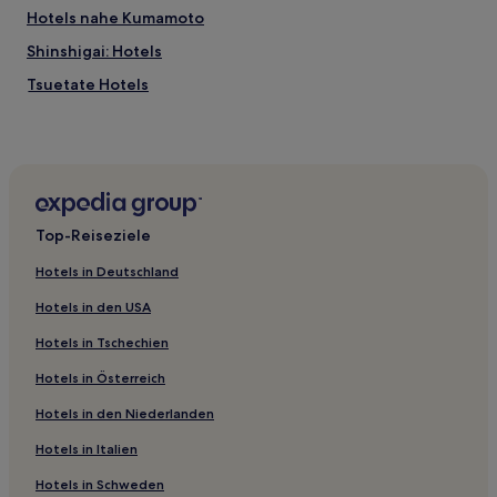
Hotels nahe Kumamoto
Shinshigai: Hotels
Tsuetate Hotels
Hanazono Hotels
Hotels nahe Tatsuta Nature Park
Matoishi Hotels
Hotels nahe Kitaoka Nature Park
Top-Reiseziele
Hotels nahe Kusasenri Observatorium
Hotels in Deutschland
Harajo Onsen Hotels
Hotels in den USA
Hotels nahe Bahnhof Kumamoto
Hotels in Tschechien
Hotels nahe Tsuetate Onsen
Hotels in Österreich
Yunoko Onsen Hotels
Hotels in den Niederlanden
Kamimashiki-Gun: Hotels
Tabata Hotels
Hotels in Italien
Gyokuto Hotels
Hotels in Schweden