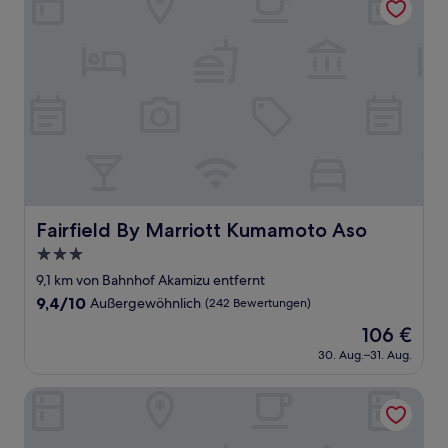
Fairfield By Marriott Kumamoto Aso
Fairfield By Marriott Kumamoto Aso
3.0-
Sterne-
9,1 km von Bahnhof Akamizu entfernt
Unterkunft
9.4
9,4/10
Außergewöhnlich
(242 Bewertungen)
von
Der
106 €
10,
Preis
Außergewöhnlich,
30. Aug.–31. Aug.
beträgt
(242
106 €
Bewertungen)
Hakusui Onsen Takenokura Sansou