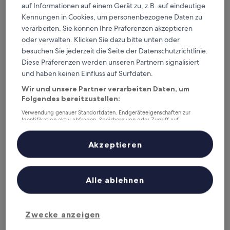
Bahnhof Akamizu entfernt. Gästebewertung: 8,2/10 — Sehr
auf Informationen auf einem Gerät zu, z.B. auf eindeutige
gut.
Kennungen in Cookies, um personenbezogene Daten zu
Hanarenoyado Sennomori
— 3.5-Sterne-Hotel in 3,4 km von
verarbeiten. Sie können Ihre Präferenzen akzeptieren
Bahnhof Akamizu entfernt. Gästebewertung: 9,6/10 —
oder verwalten. Klicken Sie dazu bitte unten oder
Außergewöhnlich.
besuchen Sie jederzeit die Seite der Datenschutzrichtlinie.
Empfohlene Unterkünfte
Preis (aufsteigend)
Ent
Diese Präferenzen werden unseren Partnern signalisiert
und haben keinen Einfluss auf Surfdaten.
Deine Ausgangsbasis nahe
Wir und unsere Partner verarbeiten Daten, um
Bahnhof Akamizu
Folgendes bereitzustellen:
Verwendung genauer Standortdaten. Endgeräteeigenschaften zur
Identifikation aktiv abfragen. Speichern von oder Zugriff auf
Aso Baien Spa Resort
Informationen auf einem Endgerät. Personalisierte Werbung und
Inhalte, Messung von Werbeleistung und der Performance von Inhalten,
Zielgruppenforschung sowie Entwicklung und Verbesserung von
Akzeptieren
Angeboten.
Liste der Partner (Lieferanten)
Alle ablehnen
Zwecke anzeigen