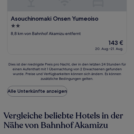
Asouchinomaki Onsen Yumeoiso
Asouchinomaki Onsen Yumeoiso
2.0-
Sterne-
8,8 km von Bahnhof Akamizu entfernt
Unterkunft
Der
143 €
Preis
20. Aug.–21. Aug.
beträgt
143 €
Dies
Dies ist der niedrigste Preis pro Nacht, der in den letzten 24 Stunden für
einen Aufenthalt mit 1 Übernachtung von 2 Erwachsenen gefunden
ist
wurde. Preise und Verfügbarkeiten können sich ändern. Es können
der
zusätzliche Bedingungen gelten.
niedrigste
Preis
Alle Unterkünfte anzeigen
pro
Nacht,
der
in
Vergleiche beliebte Hotels in der
den
letzten
Nähe von Bahnhof Akamizu
24 Stunden
für