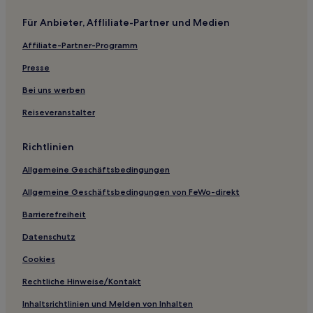
Hotels nahe Manga Halle
Für Anbieter, Affliliate-Partner und Medien
Hotels nahe Bahnhof Toro
Affiliate-Partner-Programm
Hotels nahe Eisenbahnmuseum
Kitaadachi Bezirk: Hotels
Presse
Günstige in Saitama
Bei uns werben
Reiseveranstalter
Richtlinien
Allgemeine Geschäftsbedingungen
Allgemeine Geschäftsbedingungen von FeWo-direkt
Barrierefreiheit
Datenschutz
Cookies
Rechtliche Hinweise/Kontakt
Inhaltsrichtlinien und Melden von Inhalten