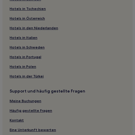
Hotels nahe Bahnhof Saitama-Shintoshin
Hotels in Tschechien
Chūō-Ku: Hotels
Hotels in Österreich
Hotels nahe Keyaki Hiroba
Hotels in den Niederlanden
Hotels nahe Saitama Stadium 2002
Hotels nahe Omiya Bonsai Art Museum
Hotels in Italien
Saitama Hotels
Hotels in Schweden
Hotels nahe Nakano-Schrein
Hotels in Portugal
Sakura-Ku: Hotels
Hotels in Polen
Hotels nahe Station Asakadai
Hotels in der Türkei
Hotels nahe Saitama Super Arena
Support und häufig gestellte Fragen
Saitama: Hotels
Kita-Ku: Hotels
Meine Buchungen
Nishi-Ku: Hotels
Häufig gestellte Fragen
Hotels nahe Station Shiki
Kontakt
Takasagochō Hotels
Eine Unterkunft bewerten