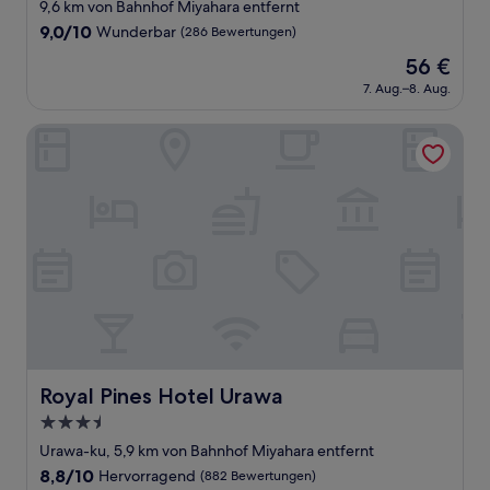
Sterne-
9,6 km von Bahnhof Miyahara entfernt
Unterkunft
9.0
9,0/10
Wunderbar
(286 Bewertungen)
von
Der
56 €
10,
Preis
Wunderbar,
7. Aug.–8. Aug.
beträgt
(286
56 €
Bewertungen)
Royal Pines Hotel Urawa
Royal Pines Hotel Urawa
Royal Pines Hotel Urawa
3.5-
Sterne-
Urawa-ku, 5,9 km von Bahnhof Miyahara entfernt
Unterkunft
8.8
8,8/10
Hervorragend
(882 Bewertungen)