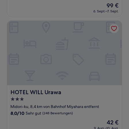
von
Der
99 €
10,
Preis
Hervorragend,
6. Sept.–7. Sept.
beträgt
(882
99 €
Bewertungen)
HOTEL WILL Urawa
HOTEL WILL Urawa
HOTEL WILL Urawa
3.0-
Sterne-
Midori-ku, 8,4 km von Bahnhof Miyahara entfernt
Unterkunft
8.0
8,0/10
Sehr gut
(248 Bewertungen)
von
Der
42 €
10,
Preis
Sehr
9. Aug.–10. Aug.