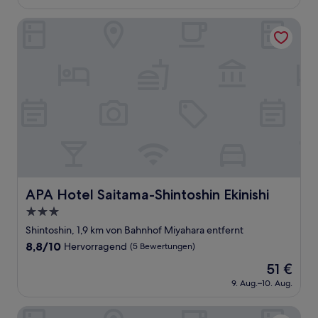
beträgt
(863
64 €
Bewertungen)
APA Hotel Saitama-Shintoshin Ekinishi
APA Hotel Saitama-Shintoshin Ekinishi
APA Hotel Saitama-Shintoshin Ekinishi
3.0-
Sterne-
Shintoshin, 1,9 km von Bahnhof Miyahara entfernt
Unterkunft
8.8
8,8/10
Hervorragend
(5 Bewertungen)
von
Der
51 €
10,
Preis
Hervorragend,
9. Aug.–10. Aug.
beträgt
(5
51 €
Bewertungen)
THE MARK GRAND HOTEL