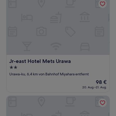
Jr-east Hotel Mets Urawa
Jr-east Hotel Mets Urawa
2.0-
Sterne-
Urawa-ku, 6,4 km von Bahnhof Miyahara entfernt
Unterkunft
Der
98 €
Preis
20. Aug.–21. Aug.
beträgt
98 €
Hotel Mates Ageo