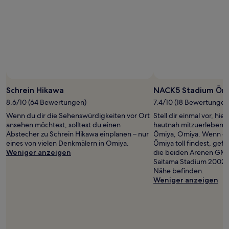
Schrein Hikawa
NACK5 Stadium Ōm
8.6/10 (64 Bewertungen)
7.4/10 (18 Bewertungen
Wenn du dir die Sehenswürdigkeiten vor Ort
Stell dir einmal vor, hi
ansehen möchtest, solltest du einen
hautnah mitzuerleben:
Abstecher zu Schrein Hikawa einplanen – nur
Ōmiya, Omiya. Wenn d
eines von vielen Denkmälern in Omiya.
Ōmiya toll findest, gefal
Weniger anzeigen
die beiden Arenen GM
Saitama Stadium 2002, d
Nähe befinden.
Weniger anzeigen