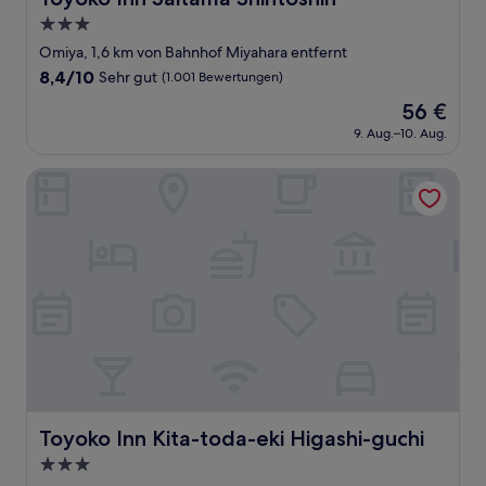
3.0-
Sterne-
Omiya, 1,6 km von Bahnhof Miyahara entfernt
Unterkunft
8.4
8,4/10
Sehr gut
(1.001 Bewertungen)
von
Der
56 €
10,
Preis
Sehr
9. Aug.–10. Aug.
beträgt
gut,
56 €
(1.001
Toyoko Inn Kita-toda-eki Higashi-guchi
Bewertungen)
Toyoko Inn Kita-toda-eki Higashi-guchi
Toyoko Inn Kita-toda-eki Higashi-guchi
3.0-