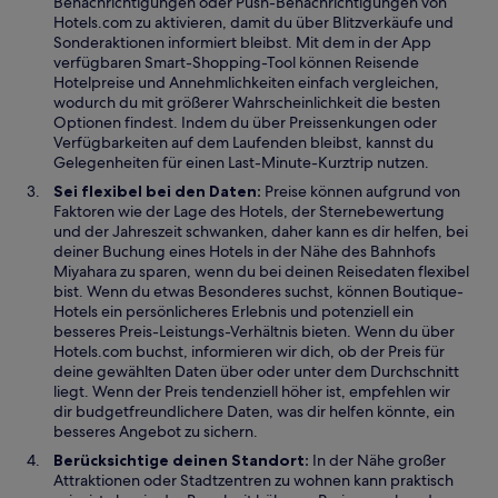
Benachrichtigungen oder Push-Benachrichtigungen von
Hotels.com zu aktivieren, damit du über Blitzverkäufe und
Sonderaktionen informiert bleibst. Mit dem in der App
verfügbaren Smart-Shopping-Tool können Reisende
Hotelpreise und Annehmlichkeiten einfach vergleichen,
wodurch du mit größerer Wahrscheinlichkeit die besten
Optionen findest. Indem du über Preissenkungen oder
Verfügbarkeiten auf dem Laufenden bleibst, kannst du
Gelegenheiten für einen Last-Minute-Kurztrip nutzen.
Sei flexibel bei den Daten:
Preise können aufgrund von
Faktoren wie der Lage des Hotels, der Sternebewertung
und der Jahreszeit schwanken, daher kann es dir helfen, bei
deiner Buchung eines Hotels in der Nähe des Bahnhofs
Miyahara zu sparen, wenn du bei deinen Reisedaten flexibel
bist. Wenn du etwas Besonderes suchst, können Boutique-
Hotels ein persönlicheres Erlebnis und potenziell ein
besseres Preis-Leistungs-Verhältnis bieten. Wenn du über
Hotels.com buchst, informieren wir dich, ob der Preis für
deine gewählten Daten über oder unter dem Durchschnitt
liegt. Wenn der Preis tendenziell höher ist, empfehlen wir
dir budgetfreundlichere Daten, was dir helfen könnte, ein
besseres Angebot zu sichern.
Berücksichtige deinen Standort:
In der Nähe großer
Attraktionen oder Stadtzentren zu wohnen kann praktisch