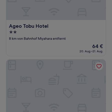
Ageo Tobu Hotel
Ageo Tobu Hotel
2.0-
Sterne-
8 km von Bahnhof Miyahara entfernt
Unterkunft
Der
64 €
Preis
20. Aug.–21. Aug.
beträgt
64 €
Hotel BaliBali iwatsuki