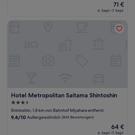
Der
71 €
10,
Preis
Außergewöhnlich,
6. Sept.–7. Sept.
beträgt
(406
71 €
Bewertungen)
Hotel Metropolitan Saitama Shintoshin
Hotel Metropolitan Saitama Shintoshin
Hotel Metropolitan Saitama Shintoshin
3.5-
Sterne-
Shintoshin, 1,8 km von Bahnhof Miyahara entfernt
Unterkunft
9.4
9,4/10
Außergewöhnlich
(863 Bewertungen)
von
Der
64 €
10,
Preis
Außergewöhnlich,
6. Sept.–7. Sept.