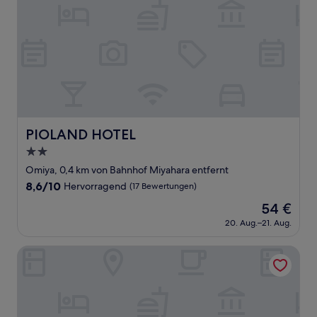
PIOLAND HOTEL
PIOLAND HOTEL
2.0-
Sterne-
Omiya, 0,4 km von Bahnhof Miyahara entfernt
Unterkunft
8.6
8,6/10
Hervorragend
(17 Bewertungen)
von
Der
54 €
10,
Preis
Hervorragend,
20. Aug.–21. Aug.
beträgt
(17
54 €
Bewertungen)
Palace Hotel Omiya