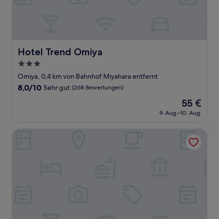
Hotel Trend Omiya
Hotel Trend Omiya
3.0-
Sterne-
Omiya, 0,4 km von Bahnhof Miyahara entfernt
Unterkunft
8.0
8,0/10
Sehr gut
(268 Bewertungen)
von
Der
55 €
10,
Preis
Sehr
9. Aug.–10. Aug.
beträgt
gut,
55 €
(268
Garden Lila
Bewertungen)