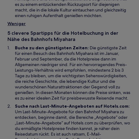
t
n
es zu einem entzückenden Rückzugsort für diejenigen
e
e
macht, die in die lokale Kultur eintauchen und gleichzeitig
r
m
einen ruhigen Aufenthalt genießen möchten.
g
n
Weniger
e
e
ö
u
5 clevere Spartipps für die Hotelbuchung in der
f
e
Nähe des Bahnhofs Miyahara
f
n
n
Buche zu den günstigsten Zeiten:
Die günstigste Zeit
F
e
für einen Besuch des Bahnhofs Miyahara ist im Januar,
e
t
Februar und September, da die Hotelpreise dann im
n
Allgemeinen niedriger sind. Für ein hervorragendes Preis-
s
Leistungs-Verhältnis wird empfohlen, mindestens 2 bis 3
t
Tage zu bleiben, um die wichtigsten Sehenswürdigkeiten,
e
die reiche Geschichte, die lebendige Kultur und die
r
wunderschönen Naturattraktionen der Gegend voll zu
g
genießen. In diesen Monaten können die Preise sinken, was
e
es zu einer idealen Zeit für preisbewusste Reisende macht.
ö
f
Suche nach Last-Minute-Angeboten auf Hotels.com:
f
Um Last-Minute-Angebote für den Bahnhof Miyahara zu
n
entdecken, beginne damit, die Bereiche „Angebote“ oder
e
„Last-Minute-Angebote“ auf Hotels.com zu überprüfen, wo
t
du ermäßigte Hotelpreise finden kannst, je näher dein
Reisedatum rückt. Es ist auch ratsam, E-Mail-