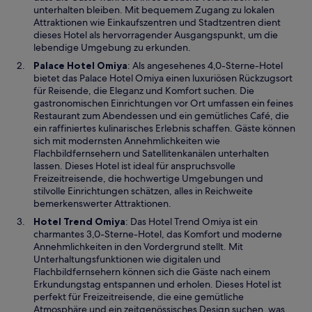
e
unterhalten bleiben. Mit bequemem Zugang zu lokalen
m
Attraktionen wie Einkaufszentren und Stadtzentren dient
n
dieses Hotel als hervorragender Ausgangspunkt, um die
e
lebendige Umgebung zu erkunden.
u
W
Palace Hotel Omiya
: Als angesehenes 4,0-Sterne-Hotel
e
i
bietet das Palace Hotel Omiya einen luxuriösen Rückzugsort
n
r
für Reisende, die Eleganz und Komfort suchen. Die
F
d
gastronomischen Einrichtungen vor Ort umfassen ein feines
e
i
Restaurant zum Abendessen und ein gemütliches Café, die
n
n
ein raffiniertes kulinarisches Erlebnis schaffen. Gäste können
s
e
sich mit modernsten Annehmlichkeiten wie
t
i
Flachbildfernsehern und Satellitenkanälen unterhalten
e
n
lassen. Dieses Hotel ist ideal für anspruchsvolle
r
e
Freizeitreisende, die hochwertige Umgebungen und
g
m
stilvolle Einrichtungen schätzen, alles in Reichweite
e
n
bemerkenswerter Attraktionen.
ö
e
W
Hotel Trend Omiya
: Das Hotel Trend Omiya ist ein
f
u
i
charmantes 3,0-Sterne-Hotel, das Komfort und moderne
f
e
r
Annehmlichkeiten in den Vordergrund stellt. Mit
n
n
d
Unterhaltungsfunktionen wie digitalen und
e
F
i
Flachbildfernsehern können sich die Gäste nach einem
t
e
n
Erkundungstag entspannen und erholen. Dieses Hotel ist
n
e
perfekt für Freizeitreisende, die eine gemütliche
s
i
Atmosphäre und ein zeitgenössisches Design suchen, was