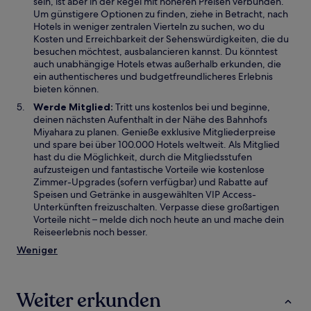
sein, ist aber in der Regel mit höheren Preisen verbunden.
Um günstigere Optionen zu finden, ziehe in Betracht, nach
Hotels in weniger zentralen Vierteln zu suchen, wo du
Kosten und Erreichbarkeit der Sehenswürdigkeiten, die du
besuchen möchtest, ausbalancieren kannst. Du könntest
auch unabhängige Hotels etwas außerhalb erkunden, die
ein authentischeres und budgetfreundlicheres Erlebnis
bieten können.
Werde Mitglied:
Tritt uns kostenlos bei und beginne,
deinen nächsten Aufenthalt in der Nähe des Bahnhofs
Miyahara zu planen. Genieße exklusive Mitgliederpreise
und spare bei über 100.000 Hotels weltweit. Als Mitglied
hast du die Möglichkeit, durch die Mitgliedsstufen
aufzusteigen und fantastische Vorteile wie kostenlose
Zimmer-Upgrades (sofern verfügbar) und Rabatte auf
Speisen und Getränke in ausgewählten VIP Access-
Unterkünften freizuschalten. Verpasse diese großartigen
Vorteile nicht – melde dich noch heute an und mache dein
Reiseerlebnis noch besser.
Weniger
Weiter erkunden