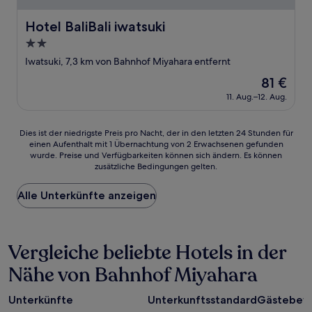
Hotel BaliBali iwatsuki
Hotel BaliBali iwatsuki
2.0-
Sterne-
Iwatsuki, 7,3 km von Bahnhof Miyahara entfernt
Unterkunft
Der
81 €
Preis
11. Aug.–12. Aug.
beträgt
81 €
Dies
Dies ist der niedrigste Preis pro Nacht, der in den letzten 24 Stunden für
einen Aufenthalt mit 1 Übernachtung von 2 Erwachsenen gefunden
ist
wurde. Preise und Verfügbarkeiten können sich ändern. Es können
der
zusätzliche Bedingungen gelten.
niedrigste
Preis
Alle Unterkünfte anzeigen
pro
Nacht,
der
in
Vergleiche beliebte Hotels in der
den
letzten
Nähe von Bahnhof Miyahara
24 Stunden
für
einen
Unterkünfte
Unterkunftsstandard
Gästebew
Aufenthalt