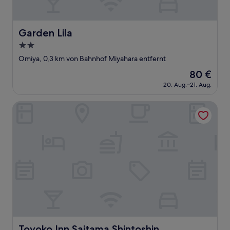
Garden Lila
Garden Lila
2.0-
Sterne-
Omiya, 0,3 km von Bahnhof Miyahara entfernt
Unterkunft
Der
80 €
Preis
20. Aug.–21. Aug.
beträgt
80 €
Toyoko Inn Saitama Shintoshin
Toyoko Inn Saitama Shintoshin
Toyoko Inn Saitama Shintoshin