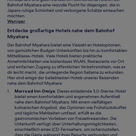
Bahnhof Miyahara eine reizvolle Flucht für diejenigen, die in
Japans ruhige Schönheit und verborgene Schätze eintauchen
möchten.
Weniger
Entdecke großartige Hotels nahe dem Bahnhof
Miyahara
Der Bahnhof Miyahara bietet eine Vielzahl an Hoteloptionen,
von gemütlichen Budget-Unterkünften bis hin zu komfortablen
Mittelklasse-Hotels. Viele Hotels bieten praktische
Annehmlichkeiten wie kostenloses WLAN, Restaurants vor Ort
und einfachen Zugang zu öffentlichen Verkehrsmitteln, was es
dir leicht macht, die umliegende Region Saitama zu erkunden.
Hier sind einige der beliebtesten Hotels unserer Reisenden
nahe dem Bahnhof Miyahara:
W
Marroad Inn Omiya
: Dieses einladende 3,0-Sterne-Hotel
i
bietet einen komfortablen und angenehmen Aufenthalt
r
nahe dem Bahnhof Miyahara. Mit einem vielfältigen
d
kulinarischen Angebot, das Optionen wie Frühstücksbuffet
i
und tägliche Mahlzeiten umfasst, erfüllt es die
n
gastronomischen Vorlieben von Freizeitreisenden. Die
e
Unterkunft verfügt über Unterhaltungsmöglichkeiten,
i
einschließlich eines LCD-Fernsehers, um sicherzustellen,
n
dass die Gäste während ihres Besuchs verbunden und