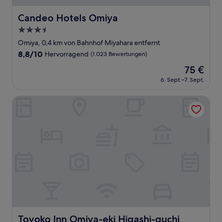
Candeo Hotels Omiya
Candeo Hotels Omiya
3.5-
Sterne-
Omiya, 0,4 km von Bahnhof Miyahara entfernt
Unterkunft
8.8
8,8/10
Hervorragend
(1.023 Bewertungen)
von
Der
75 €
10,
Preis
Hervorragend,
6. Sept.–7. Sept.
beträgt
(1.023
75 €
Bewertungen)
Toyoko Inn Omiya-eki Higashi-guchi
Toyoko Inn Omiya-eki Higashi-guchi
Toyoko Inn Omiya-eki Higashi-guchi