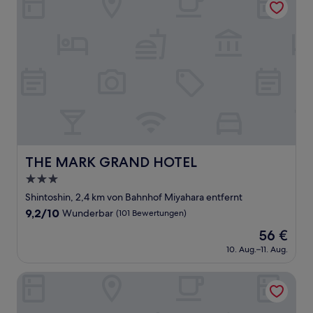
THE MARK GRAND HOTEL
THE MARK GRAND HOTEL
3.0-
Sterne-
Shintoshin, 2,4 km von Bahnhof Miyahara entfernt
Unterkunft
9.2
9,2/10
Wunderbar
(101 Bewertungen)
von
Der
56 €
10,
Preis
Wunderbar,
10. Aug.–11. Aug.
beträgt
(101
56 €
Bewertungen)
PIOLAND HOTEL