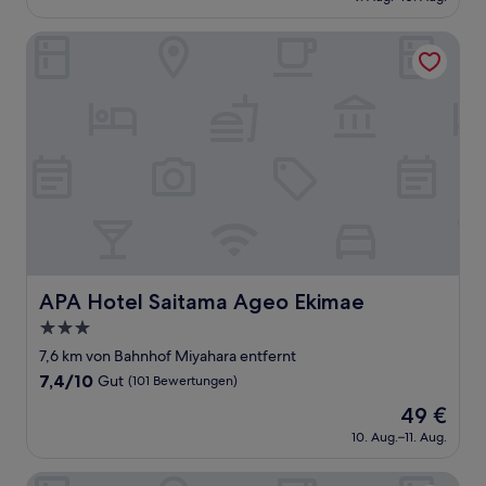
beträgt
gut,
42 €
(248
APA Hotel Saitama Ageo Ekimae
Bewertungen)
APA Hotel Saitama Ageo Ekimae
APA Hotel Saitama Ageo Ekimae
3.0-
Sterne-
7,6 km von Bahnhof Miyahara entfernt
Unterkunft
7.4
7,4/10
Gut
(101 Bewertungen)
von
Der
49 €
10,
Preis
Gut,
10. Aug.–11. Aug.
beträgt
(101
49 €
Bewertungen)
Jr-east Hotel Mets Urawa