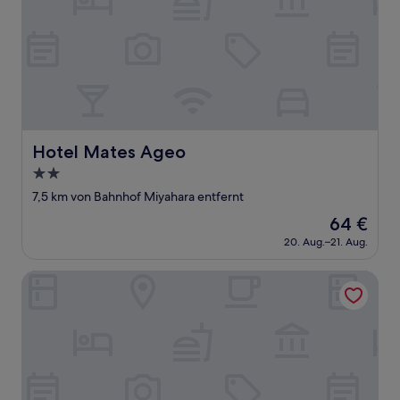
Hotel Mates Ageo
Hotel Mates Ageo
2.0-
Sterne-
7,5 km von Bahnhof Miyahara entfernt
Unterkunft
Der
64 €
Preis
20. Aug.–21. Aug.
beträgt
64 €
Ageo Tobu Hotel