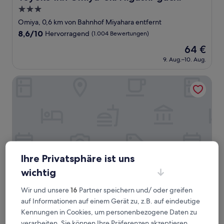
3.0-
Sterne-
Omiya, 0,6 km von Bahnhof Miyahara entfernt
Unterkunft
8.6
8,6/10
Hervorragend
(1.004 Bewertungen)
von
Der
64 €
10,
Preis
Hervorragend,
9. Aug.–10. Aug.
beträgt
(1.004
64 €
Bewertungen)
Daiwa Roynet Hotel Omiya-Nishiguchi
Ihre Privatsphäre ist uns
wichtig
Wir und unsere
16
Partner speichern und/ oder greifen
Daiwa Roynet Hotel Omiya-Nishiguchi
Daiwa Roynet Hotel Omiya-Nishiguchi
auf Informationen auf einem Gerät zu, z.B. auf eindeutige
3.5-
Kennungen in Cookies, um personenbezogene Daten zu
Sterne-
verarbeiten. Sie können Ihre Präferenzen akzeptieren