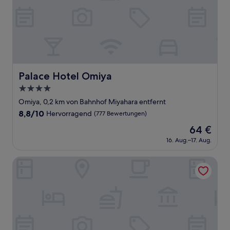
Palace Hotel Omiya
Palace Hotel Omiya
4.0-
Sterne-
Omiya, 0,2 km von Bahnhof Miyahara entfernt
Unterkunft
8.8
8,8/10
Hervorragend
(777 Bewertungen)
von
Der
64 €
10,
Preis
Hervorragend,
16. Aug.–17. Aug.
beträgt
(777
64 €
Bewertungen)
Hotel Trend Omiya