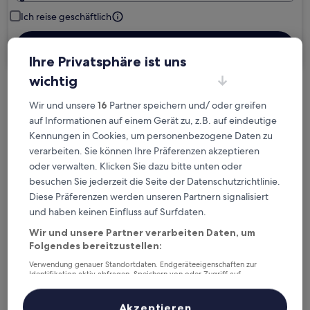
Ich reise geschäftlich
Suchen
Ihre Privatsphäre ist uns
wichtig
Kostenlose Stornierung bei
Wir und unsere
16
Partner speichern und/ oder greifen
Planänderungen
auf Informationen auf einem Gerät zu, z.B. auf eindeutige
Kennungen in Cookies, um personenbezogene Daten zu
Verdiene Prämien für jede
verarbeiten. Sie können Ihre Präferenzen akzeptieren
wahrgenommene Übernachtung
oder verwalten. Klicken Sie dazu bitte unten oder
besuchen Sie jederzeit die Seite der Datenschutzrichtlinie.
Diese Präferenzen werden unseren Partnern signalisiert
Mehr sparen mit Preisen für Mitglieder
und haben keinen Einfluss auf Surfdaten.
Wir und unsere Partner verarbeiten Daten, um
Folgendes bereitzustellen:
Überprüfe die Preise für diese Daten
Verwendung genauer Standortdaten. Endgeräteeigenschaften zur
Identifikation aktiv abfragen. Speichern von oder Zugriff auf
Informationen auf einem Endgerät. Personalisierte Werbung und
Nächstes Wochenende
In zwei Wochen
Inhalte, Messung von Werbeleistung und der Performance von Inhalten,
14. Aug. - 16. Aug.
21. Aug. - 23. Aug.
Zielgruppenforschung sowie Entwicklung und Verbesserung von
Akzeptieren