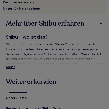
Preise
Weniger anzeigen
und
Unterkünfte anzeigen
Verfügbarkeiten
können
sich
Mehr über Shibu erfahren
ändern.
Es
können
Shibu – wo ist das?
zusätzliche
Bedingungen
Shibu befindet sich in Yudanaka Shibu Onsen. Entdecke die
gelten.
Umgebung, indem du einen Tag damit verbringst, einige der
Sehenswürdigkeiten vor Ort auszukundschaften. Wenn du dich
für Aktivitäten im Umkreis interessierst, dann solltest du dir
diese Attraktionen nicht entgehen lassen: Nozawa Onsen Snow
Mehr
Resort und Yudanaka Onsen.
Sehenswürdigkeiten und Aktivitäten nahe
Weiter erkunden
Shibu
Sehenswürdigkeiten nahe Shibu
Unterkünfte
Brücke von Shibuyu
Heiwa Kannon
Business in Yudanaka Shibu Onsen