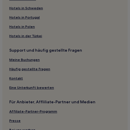
Luxus in Nagano
Hotels in Schweden
Hotels mit Wellnessbereich in Nagano
Hotels in Portugal
Hotels mit Thermalbad in Nagano
Hotels in Polen
Haustierfreundliche in Nagano
Hotels in der Türkei
Ski in Nagano
Support und häufig gestellte Fragen
Günstige in Nagano
Meine Buchungen
Hotels mit Küchenzeile in Nagano
Hotels mit Pool in Nagano
Häufig gestellte Fragen
Golf in Nagano
Kontakt
Hotels mit Wellnessbereich nahe Shibu
Eine Unterkunft bewerten
Familien nahe Shibu
Für Anbieter, Affliliate-Partner und Medien
Ski nahe Shibu
Affiliate-Partner-Programm
Business in Togura Kamiyamada Onsen
Presse
Hotels mit Parkplatz in Togura Kamiyamada Onsen
Bei uns werben