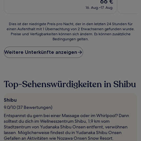
66 €
10,
10,
Preis
Wunderbar,
Außergewö
16. Aug.–17. Aug.
beträgt
(148
(123
66 €
Bewertungen)
Bewertun
Dies
Dies ist der niedrigste Preis pro Nacht, der in den letzten 24 Stunden für
einen Aufenthalt mit 1 Übernachtung von 2 Erwachsenen gefunden wurde.
ist
Preise und Verfügbarkeiten können sich ändern. Es können zusätzliche
der
Bedingungen gelten.
niedrigste
Preis
Weitere Unterkünfte anzeigen
pro
Nacht,
der
in
den
letzten
Top-Sehenswürdigkeiten in Shibu
24 Stunden
für
einen
Shibu
Aufenthalt
9.0/10 (37 Bewertungen)
mit
1 Übernachtung
Entspannst du gern bei einer Massage oder im Whirlpool? Dann
von
solltest du dich im Wellnesszentrum Shibu, 1,9 km vom
2 Erwachsenen
Stadtzentrum von Yudanaka Shibu Onsen entfernt, verwöhnen
gefunden
lassen. Möglicherweise findest du in Yudanaka Shibu Onsen
wurde.
Gefallen an Aktivitäten wie Nozawa Onsen Snow Resort.