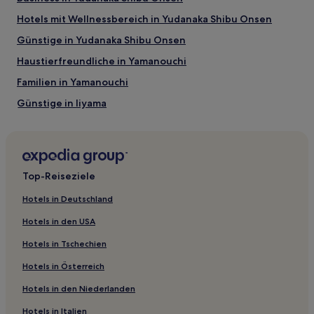
Tempel Onsen-ji
Jigokudani Monkey Park
Hotels mit Wellnessbereich in Yudanaka Shibu Onsen
Shiga Kogen Nature Conservation Center
Günstige in Yudanaka Shibu Onsen
Aktivitäten nahe Shibu
Haustierfreundliche in Yamanouchi
Sake-Lagerhaus und -museum
Familien in Yamanouchi
Museum Hokusai
Taikan Bonsai Museum
Günstige in Iiyama
Chikuma Fluss Autobahn Museum
Puppenmuseum Mayumi Takahashi
Hotels mit Wellnessbereich in Präfektur Nagano
Ski in Präfektur Nagano
Luxus in Präfektur Nagano
Top-Reiseziele
Günstige in Shimotakai-gun
Hotels in Deutschland
Hotels mit Fitnessbereich in Karuizawa
Hotels in den USA
Ski in Karuizawa
Hotels in Tschechien
Familien in Karuizawa
Hotels in Österreich
Hotels mit Thermalbad in Karuizawa
Hotels in den Niederlanden
Günstige in Ueda
Hotels in Italien
Hotels mit Wellnessbereich in Ueda