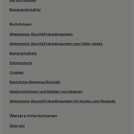
Hotels nahe Ryuoo Mountain Park
Hotels nahe Station Nagano
Reiseveranstalter
Hotels nahe Minzoku Shiryokan Gosetsu No Yakata
Richtlinien
Hotels nahe Tempel Onsen-ji
Allgemeine Geschäftsbedingungen
Hotels nahe Yakebitaiyama Skigebiet
Allgemeine Geschäftsbedingungen von FeWo-direkt
Togakushi: Hotels
Barrierefreiheit
Hotels nahe Ninjadorf Chibikko
Yotsuya Hotels
Datenschutz
Hotels nahe Tempel Zenkō-ji
Cookies
Ueda Hotels
Rechtliche Hinweise/Kontakt
Hotels nahe Shinshu Takayama Onsen Dorf
Inhaltsrichtlinien und Melden von Inhalten
Matsushiro: Hotels
Allgemeine Geschäftsbedingungen für Hotels.com Rewards
Hotels nahe Station Yudanaka
Weitere Informationen
Hotels nahe Jigokudani Monkey Park
Kyu Karuizawa: Hotels
Über uns