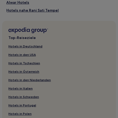
Alwar Hotels
Hotels nahe Rani Sati Tempel
Hotels nahe Ajmer Jain Tempel
Hotels nahe Badalgarh Fort
Gūdha Hotels
Top-Reiseziele
Kuchaman Hotels
Hotels in Deutschland
Hotels nahe Man Sagar Lake
Hotels in den USA
Devli Hotels
Hotels in Tschechien
Hotels nahe Jai Pol Fort
Hotels in Österreich
Hotels nahe Amber Fort
Hotels in den Niederlanden
Rajasthan University Campus: Hotels
Hotels in Italien
Jhunjhunu Hotels
Bayana Hotels
Hotels in Schweden
Kishangarh Bas Hotels
Hotels in Portugal
Hotels nahe Jaigarh Fort
Hotels in Polen