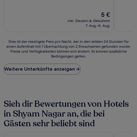
von
von
10,
10,
Außergewöhnlich,
Der
Sehr
5 €
(1
Preis
gut,
inkl. Steuern & Gebühren
Bewertung)
beträgt
(2
7. Aug.–8. Aug.
5 €
Bewertun
Dies
Dies ist der niedrigste Preis pro Nacht, der in den letzten 24 Stunden für
einen Aufenthalt mit 1 Übernachtung von 2 Erwachsenen gefunden wurde.
ist
Preise und Verfügbarkeiten können sich ändern. Es können zusätzliche
der
Bedingungen gelten.
niedrigste
Preis
Weitere Unterkünfte anzeigen
pro
Nacht,
der
in
den
letzten
Sieh dir Bewertungen von Hotels
24 Stunden
für
in Shyam Nagar an, die bei
einen
Aufenthalt
Gästen sehr beliebt sind
mit
1 Übernachtung
Umaid Bhawan - A Heritage Style Boutique Hotel
Fairfield b
von