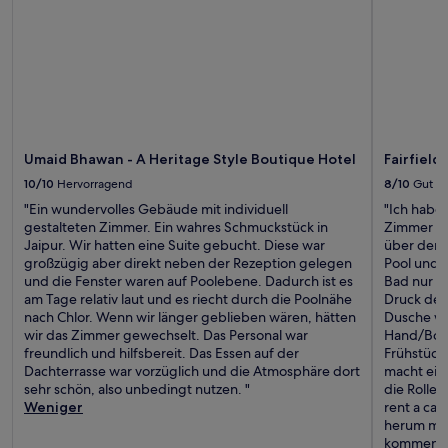
2 Erwachsenen
gefunden
wurde.
Preise
und
Verfügbarkeiten
können
sich
ändern.
Umaid Bhawan - A Heritage Style Boutique Hotel
Fairfield
Es
10/10
Hervorragend
8/10
Gut
können
"Ein wundervolles Gebäude mit individuell
"Ich habe
zusätzliche
gestalteten Zimmer. Ein wahres Schmuckstück in
Zimmer wa
Bedingungen
Jaipur. Wir hatten eine Suite gebucht. Diese war
über der 
gelten.
großzügig aber direkt neben der Rezeption gelegen
Pool und 
und die Fenster waren auf Poolebene. Dadurch ist es
Bad nur m
am Tage relativ laut und es riecht durch die Poolnähe
Druck des
nach Chlor. Wenn wir länger geblieben wären, hätten
Dusche wa
wir das Zimmer gewechselt. Das Personal war
Hand/Body
freundlich und hilfsbereit. Das Essen auf der
Frühstück 
Dachterrasse war vorzüglich und die Atmosphäre dort
macht ein
sehr schön, also unbedingt nutzen. "
die Roller
Weniger
rent a car
herum man
kommen. I