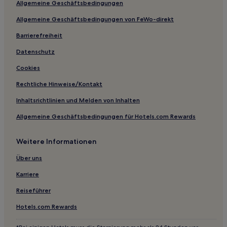
Allgemeine Geschäftsbedingungen
Hotels nahe Sawai Mansingh Stadium
Allgemeine Geschäftsbedingungen von FeWo-direkt
C-Scheme: Hotels
Barrierefreiheit
Hotels nahe Buland Darwaza
Hotels nahe Sariska-Nationalpark
Datenschutz
Hotels nahe Padam Talao
Cookies
Rambagh: Hotels
Rechtliche Hinweise/Kontakt
Hotels nahe Alwar Palace
Inhaltsrichtlinien und Melden von Inhalten
Distrikt Karauli: Hotels
Allgemeine Geschäftsbedingungen für Hotels.com Rewards
Gudha Gorji Hotels
Weitere Informationen
Rajasthan: Hotels
Didwana Hotels
Über uns
Hotels nahe Sukh Mahal
Karriere
Hotels nahe Jaigarh Fort
Reiseführer
Bonali Hotels
Hotels.com Rewards
Mansarovar: Hotels