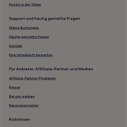
Marwa: Hotels
Hotels in der Türkei
Khatoo Hotels
Support und häufig gestellte Fragen
Amer Hotels
Meine Buchungen
Jayal Hotels
Sujangarh Hotels
Häufig gestellte Fragen
Hotels nahe Tempel Hanuman
Kontakt
Ajabgarh: Hotels
Eine Unterkunft bewerten
Hotels nahe Khetri Mahal
Für Anbieter, Affliliate-Partner und Medien
Jaipur Hotels
Affiliate-Partner-Programm
Nawa Hotels
Presse
Kookas Hotels
Hotels nahe Ana Sagar Lake
Bei uns werben
Hotels nahe Akbari Masjid
Reiseveranstalter
Amer Fort Road: Hotels
Richtlinien
Lalkothi: Hotels