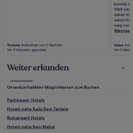
konnte se
Welt viel 
daher mei
wenn Ihr 
weg von P
Weniger
Yvonne
Aufenthalt von 2 Nächten
Claus
Aufen
Vor 5 Monaten gepostet
Vor 11 Mona
Weiter erkunden
Unterkünfte
Mehr Möglichkeiten zum Buchen
Pachhewar: Hotels
Hotels nahe Kaila Devi Temple
Bishangarh Hotels
Hotels nahe Rani Mahal