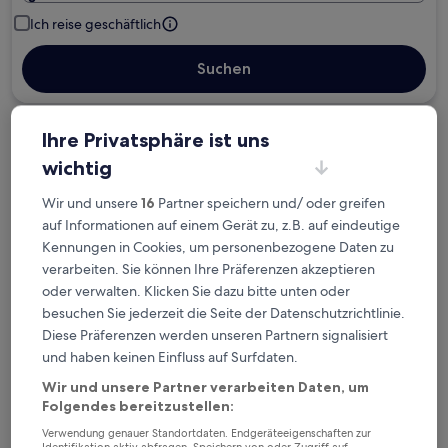
Ich reise geschäftlich
Suchen
Ihre Privatsphäre ist uns
wichtig
Kostenlose Stornierung bei
Planänderungen
Wir und unsere
16
Partner speichern und/ oder greifen
auf Informationen auf einem Gerät zu, z.B. auf eindeutige
Verdiene Prämien für jede
Kennungen in Cookies, um personenbezogene Daten zu
wahrgenommene Übernachtung
verarbeiten. Sie können Ihre Präferenzen akzeptieren
oder verwalten. Klicken Sie dazu bitte unten oder
besuchen Sie jederzeit die Seite der Datenschutzrichtlinie.
Mehr sparen mit Preisen für Mitglieder
Diese Präferenzen werden unseren Partnern signalisiert
und haben keinen Einfluss auf Surfdaten.
Wir und unsere Partner verarbeiten Daten, um
Überprüfe die Preise für diese Daten
Folgendes bereitzustellen:
Verwendung genauer Standortdaten. Endgeräteeigenschaften zur
Heute
Morgen
Identifikation aktiv abfragen. Speichern von oder Zugriff auf