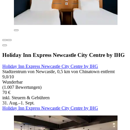
Holiday Inn Express Newcastle City Centre by IHG
Holiday Inn Express Newcastle City Centre by IHG
Stadtzentrum von Newcastle, 0,5 km von Chinatown entfernt
9,0/10
Wunderbar
(1.007 Bewertungen)
70 €
inkl. Steuern & Gebühren
31. Aug.–1. Sept.
Holiday Inn Express Newcastle City Centre by IHG