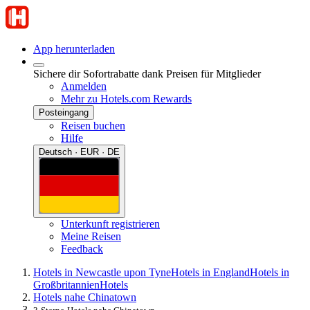
App herunterladen
Sichere dir Sofortrabatte dank Preisen für Mitglieder
Anmelden
Mehr zu Hotels.com Rewards
Posteingang
Reisen buchen
Hilfe
Deutsch · EUR · DE
Unterkunft registrieren
Meine Reisen
Feedback
Hotels in Newcastle upon Tyne
Hotels in England
Hotels in
Großbritannien
Hotels
Hotels nahe Chinatown