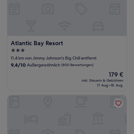
Atlantic Bay Resort
Atlantic Bay Resort
3.0-
Sterne-
11,4 km von Jimmy Johnson's Big Chill entfernt
Unterkunft
9.4
9,4/10
Außergewöhnlich
(800 Bewertungen)
von
Der
179 €
10,
Preis
Außergewöhnlich,
inkl. Steuern & Gebühren
beträgt
17. Aug.–18. Aug.
(800
179 €
Bewertungen)
Baker's Cay Resort Key Largo, Curio Collection by Hilton