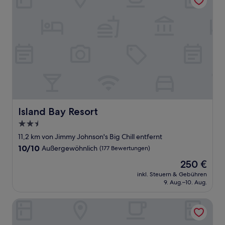
Island Bay Resort
Island Bay Resort
2.5-
Sterne-
11,2 km von Jimmy Johnson's Big Chill entfernt
Unterkunft
10.0
10/10
Außergewöhnlich
(177 Bewertungen)
von
Der
250 €
10,
Preis
Außergewöhnlich,
inkl. Steuern & Gebühren
beträgt
9. Aug.–10. Aug.
(177
250 €
Bewertungen)
Bahia Bay Resort