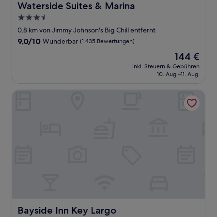
Waterside Suites & Marina
Waterside Suites & Marina
3.5-
Sterne-
0,8 km von Jimmy Johnson's Big Chill entfernt
Unterkunft
9.0
9,0/10
Wunderbar
(1.435 Bewertungen)
von
Der
144 €
10,
Preis
Wunderbar,
inkl. Steuern & Gebühren
beträgt
10. Aug.–11. Aug.
(1.435
144 €
Bewertungen)
Bayside Inn Key Largo
Bayside Inn Key Largo
Bayside Inn Key Largo