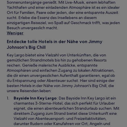
Sonnenuntergänge genießt. Mit Live-Musik, einem lebhaften
Yachthafen und einer einladenden Atmosphäre ist es ein idealer
Ort für Familien, Paare oder jeden, der eine entspannte Auszeit
sucht. Erlebe die Essenz des Insellebens an diesem
einzigartigen Reiseziel, wo Spaß auf Geschmack trifft, was jeden
Besuch unvergesslich macht.
Weniger
Entdecke tolle Hotels in der Nähe von Jimmy
Johnson's Big Chill
Key Largo bietet eine Vielzahl von Unterkünften, die von
gemütlichen Strandmotels bis hin zu gehobenen Resorts
reichen. Genieße malerische Ausblicke, entspannte
Atmosphären und einfachen Zugang zu lokalen Attraktionen,
die dir einen unvergesslichen Aufenthalt garantieren, egal ob
du Entspannung oder Abenteuer suchst. Hier sind einige der
besten Hotels in der Nähe von Jimmy Johnson's Big Chill, die
unsere Reisenden lieben:
W
Bayside Inn Key Largo
: Das Bayside Inn Key Largo ist ein
i
charmantes 3-Sterne-Hotel, das sich perfekt für Urlauber
r
eignet, die einen abenteuerlichen Strandurlaub suchen. Mit
d
direktem Zugang zum Strand bietet diese Unterkunft eine
i
Vielzahl von Abenteuersport- und Freizeitaktivitäten,
n
darunter Rudern oder Kanufahren vor Ort, Angeln und