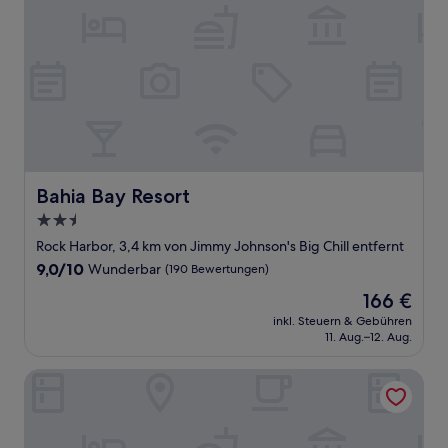
Bahia Bay Resort
Bahia Bay Resort
2.5-
Sterne-
Rock Harbor, 3,4 km von Jimmy Johnson's Big Chill entfernt
Unterkunft
9.0
9,0/10
Wunderbar
(190 Bewertungen)
von
Der
166 €
10,
Preis
Wunderbar,
inkl. Steuern & Gebühren
beträgt
11. Aug.–12. Aug.
(190
166 €
Bewertungen)
Amoray Dive Resort