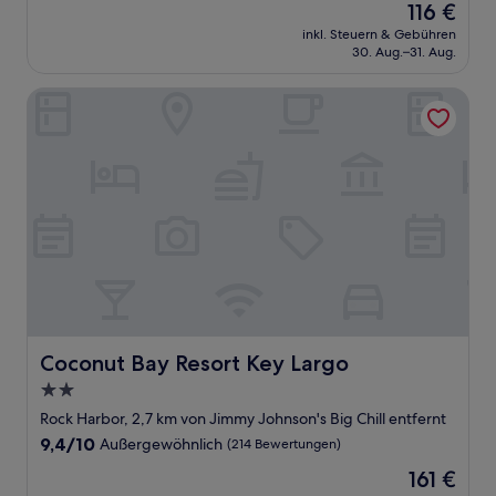
Der
116 €
10,
Preis
Wunderbar,
inkl. Steuern & Gebühren
beträgt
30. Aug.–31. Aug.
(1.169
116 €
Bewertungen)
Coconut Bay Resort Key Largo
Coconut Bay Resort Key Largo
Coconut Bay Resort Key Largo
2.0-
Sterne-
Rock Harbor, 2,7 km von Jimmy Johnson's Big Chill entfernt
Unterkunft
9.4
9,4/10
Außergewöhnlich
(214 Bewertungen)
von
Der
161 €
10,
Preis