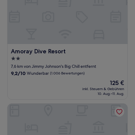
Amoray Dive Resort
Amoray Dive Resort
2.0-
Sterne-
7,6 km von Jimmy Johnson's Big Chill entfernt
Unterkunft
9.2
9,2/10
Wunderbar
(1.006 Bewertungen)
von
Der
125 €
10,
Preis
Wunderbar,
inkl. Steuern & Gebühren
beträgt
10. Aug.–11. Aug.
(1.006
125 €
Bewertungen)
Atlantic Bay Resort