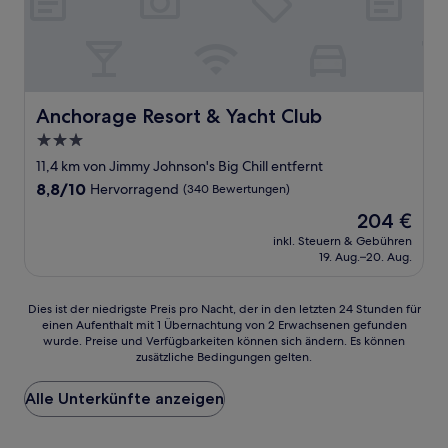
Anchorage Resort & Yacht Club
Anchorage Resort & Yacht Club
3.0-
Sterne-
11,4 km von Jimmy Johnson's Big Chill entfernt
Unterkunft
8.8
8,8/10
Hervorragend
(340 Bewertungen)
von
Der
204 €
10,
Preis
Hervorragend,
inkl. Steuern & Gebühren
beträgt
19. Aug.–20. Aug.
(340
204 €
Bewertungen)
Dies
Dies ist der niedrigste Preis pro Nacht, der in den letzten 24 Stunden für
einen Aufenthalt mit 1 Übernachtung von 2 Erwachsenen gefunden
ist
wurde. Preise und Verfügbarkeiten können sich ändern. Es können
der
zusätzliche Bedingungen gelten.
niedrigste
Preis
Alle Unterkünfte anzeigen
pro
Nacht,
der