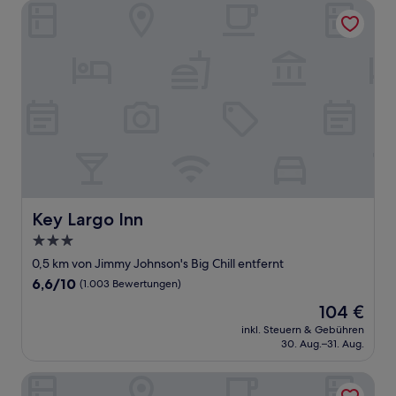
Bewertungen)
Key Largo Inn
Key Largo Inn
Key Largo Inn
3.0-
Sterne-
0,5 km von Jimmy Johnson's Big Chill entfernt
Unterkunft
6.6
6,6/10
(1.003 Bewertungen)
von
Der
104 €
10,
Preis
(1.003
inkl. Steuern & Gebühren
beträgt
30. Aug.–31. Aug.
Bewertungen)
104 €
Island Bay Resort