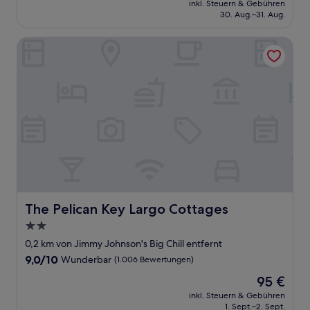
Außergewöhnlich,
inkl. Steuern & Gebühren
beträgt
30. Aug.–31. Aug.
(214
161 €
Bewertungen)
The Pelican Key Largo Cottages
The Pelican Key Largo Cottages
The Pelican Key Largo Cottages
2.0-
Sterne-
0,2 km von Jimmy Johnson's Big Chill entfernt
Unterkunft
9.0
9,0/10
Wunderbar
(1.006 Bewertungen)
von
Der
95 €
10,
Preis
Wunderbar,
inkl. Steuern & Gebühren
beträgt
1. Sept.–2. Sept.
(1.006