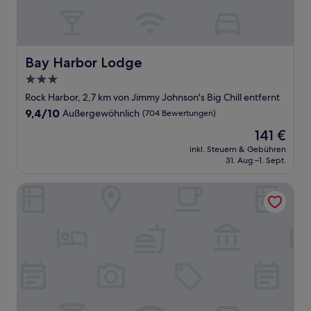
Bay Harbor Lodge
Bay Harbor Lodge
3.0-
Sterne-
Rock Harbor, 2,7 km von Jimmy Johnson's Big Chill entfernt
Unterkunft
9.4
9,4/10
Außergewöhnlich
(704 Bewertungen)
von
Der
141 €
10,
Preis
Außergewöhnlich,
inkl. Steuern & Gebühren
beträgt
31. Aug.–1. Sept.
(704
141 €
Bewertungen)
Sunset Cove Beach Resort