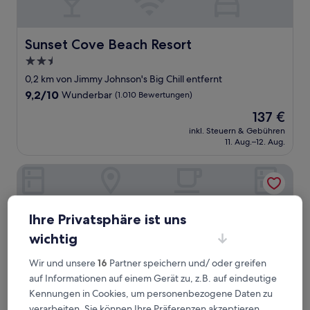
Sunset Cove Beach Resort
Sunset Cove Beach Resort
2.5-
Sterne-
0,2 km von Jimmy Johnson's Big Chill entfernt
Unterkunft
9.2
9,2/10
Wunderbar
(1.010 Bewertungen)
von
Der
137 €
10,
Preis
Wunderbar,
inkl. Steuern & Gebühren
beträgt
11. Aug.–12. Aug.
(1.010
137 €
Bewertungen)
Seafarer Key Largo
Ihre Privatsphäre ist uns
wichtig
Wir und unsere
16
Partner speichern und/ oder greifen
auf Informationen auf einem Gerät zu, z.B. auf eindeutige
Kennungen in Cookies, um personenbezogene Daten zu
verarbeiten. Sie können Ihre Präferenzen akzeptieren