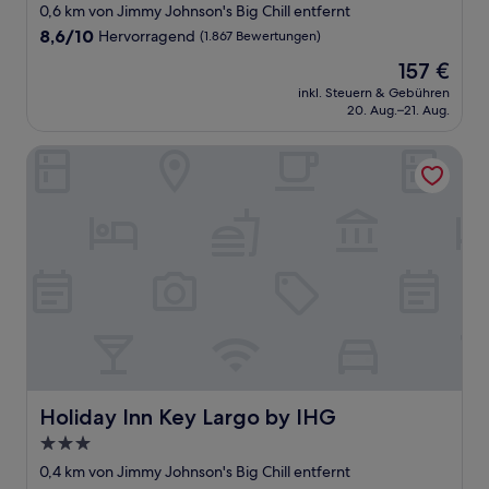
Sterne-
0,6 km von Jimmy Johnson's Big Chill entfernt
Unterkunft
8.6
8,6/10
Hervorragend
(1.867 Bewertungen)
von
Der
157 €
10,
Preis
Hervorragend,
inkl. Steuern & Gebühren
beträgt
20. Aug.–21. Aug.
(1.867
157 €
Bewertungen)
Holiday Inn Key Largo by IHG
Holiday Inn Key Largo by IHG
Holiday Inn Key Largo by IHG
3.0-
Sterne-
0,4 km von Jimmy Johnson's Big Chill entfernt