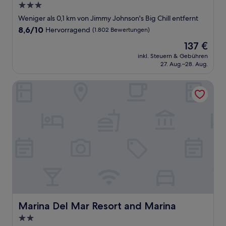
3.0-
Sterne-
Weniger als 0,1 km von Jimmy Johnson's Big Chill entfernt
Unterkunft
8.6
8,6/10
Hervorragend
(1.802 Bewertungen)
von
Der
137 €
10,
Preis
Hervorragend,
inkl. Steuern & Gebühren
beträgt
27. Aug.–28. Aug.
(1.802
137 €
Bewertungen)
Marina Del Mar Resort and Marina
Marina Del Mar Resort and Marina
Marina Del Mar Resort and Marina
2.0-