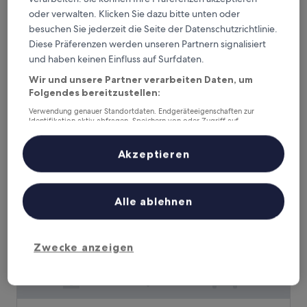
oder verwalten. Klicken Sie dazu bitte unten oder
Seafarer Key Largo
Seafarer Key Largo
besuchen Sie jederzeit die Seite der Datenschutzrichtlinie.
2.0-
Diese Präferenzen werden unseren Partnern signalisiert
Sterne-
und haben keinen Einfluss auf Surfdaten.
Rock Harbor, 2,7 km von Jimmy Johnson's Big Chill entfernt
Unterkunft
9.2
9,2/10
Wunderbar
(220 Bewertungen)
Wir und unsere Partner verarbeiten Daten, um
von
Folgendes bereitzustellen:
Der
120 €
10,
Preis
Wunderbar,
inkl. Steuern & Gebühren
Verwendung genauer Standortdaten. Endgeräteeigenschaften zur
beträgt
Identifikation aktiv abfragen. Speichern von oder Zugriff auf
24. Aug.–25. Aug.
(220
Informationen auf einem Endgerät. Personalisierte Werbung und
120 €
Bewertungen)
Inhalte, Messung von Werbeleistung und der Performance von Inhalten,
Waterside Suites & Marina
Zielgruppenforschung sowie Entwicklung und Verbesserung von
Akzeptieren
Angeboten.
Liste der Partner (Lieferanten)
Alle ablehnen
Zwecke anzeigen