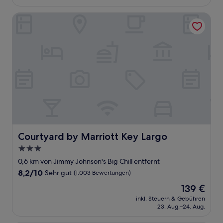
280 €
Bewertungen)
Courtyard by Marriott Key Largo
Courtyard by Marriott Key Largo
Courtyard by Marriott Key Largo
3.0-
Sterne-
0,6 km von Jimmy Johnson's Big Chill entfernt
Unterkunft
8.2
8,2/10
Sehr gut
(1.003 Bewertungen)
von
Der
139 €
10,
Preis
Sehr
inkl. Steuern & Gebühren
beträgt
23. Aug.–24. Aug.
gut,
139 €
(1.003