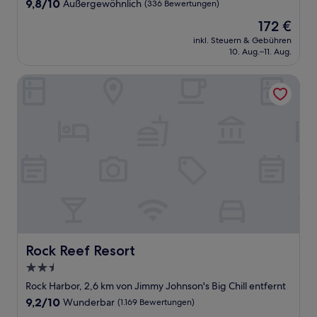
9.8
9,8/10
Außergewöhnlich
(336 Bewertungen)
von
Der
172 €
10,
Preis
Außergewöhnlich,
inkl. Steuern & Gebühren
beträgt
10. Aug.–11. Aug.
(336
172 €
Bewertungen)
Rock Reef Resort
Rock Reef Resort
Rock Reef Resort
2.5-
Sterne-
Rock Harbor, 2,6 km von Jimmy Johnson's Big Chill entfernt
Unterkunft
9.2
9,2/10
Wunderbar
(1.169 Bewertungen)
von