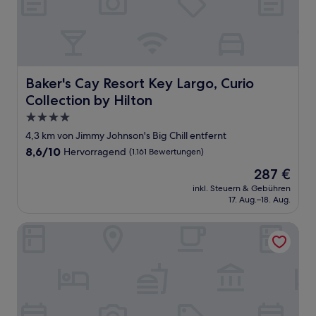
Baker's Cay Resort Key Largo, Curio Collection by Hilton
Baker's Cay Resort Key Largo, Curio
Collection by Hilton
4.0-
Sterne-
4,3 km von Jimmy Johnson's Big Chill entfernt
Unterkunft
8.6
8,6/10
Hervorragend
(1.161 Bewertungen)
von
Der
287 €
10,
Preis
Hervorragend,
inkl. Steuern & Gebühren
beträgt
17. Aug.–18. Aug.
(1.161
287 €
Bewertungen)
Anchorage Resort & Yacht Club