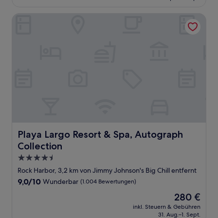
95 €
Bewertungen)
Playa Largo Resort & Spa, Autograph Collection
Playa Largo Resort & Spa, Autograph Collection
Playa Largo Resort & Spa, Autograph
Collection
4.5-
Sterne-
Rock Harbor, 3,2 km von Jimmy Johnson's Big Chill entfernt
Unterkunft
9.0
9,0/10
Wunderbar
(1.004 Bewertungen)
von
Der
280 €
10,
Preis
Wunderbar,
inkl. Steuern & Gebühren
beträgt
31. Aug.–1. Sept.
(1.004