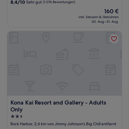
Unterkunft
8.4
8,4/10
Sehr gut
(1.076 Bewertungen)
von
Der
160 €
10,
Preis
Sehr
inkl. Steuern & Gebühren
beträgt
30. Aug.–31. Aug.
gut,
160 €
(1.076
Bewertungen)
Kona Kai Resort and Gallery - Adults Only
Kona Kai Resort and Gallery - Adults Only
Kona Kai Resort and Gallery - Adults
Only
2.5-
Sterne-
Rock Harbor, 2,6 km von Jimmy Johnson's Big Chill entfernt
Unterkunft