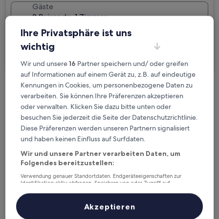
Gäste
2 Reisende, 1 Zimmer
Ihre Privatsphäre ist uns
Ich reise geschäftlich
wichtig
Suchen
Wir und unsere
16
Partner speichern und/ oder greifen
auf Informationen auf einem Gerät zu, z.B. auf eindeutige
Kennungen in Cookies, um personenbezogene Daten zu
Kostenlose Stornierung bei
verarbeiten. Sie können Ihre Präferenzen akzeptieren
Planänderungen
oder verwalten. Klicken Sie dazu bitte unten oder
besuchen Sie jederzeit die Seite der Datenschutzrichtlinie.
Verdiene Prämien für jede
Diese Präferenzen werden unseren Partnern signalisiert
und haben keinen Einfluss auf Surfdaten.
wahrgenommene Übernachtung
Wir und unsere Partner verarbeiten Daten, um
Folgendes bereitzustellen:
Mehr sparen mit Preisen für Mitglieder
Verwendung genauer Standortdaten. Endgeräteeigenschaften zur
Identifikation aktiv abfragen. Speichern von oder Zugriff auf
Informationen auf einem Endgerät. Personalisierte Werbung und
Inhalte, Messung von Werbeleistung und der Performance von Inhalten,
Zielgruppenforschung sowie Entwicklung und Verbesserung von
Akzeptieren
Überprüfe die Preise für diese Daten
Angeboten.