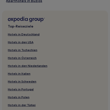
Aparthotels in Búzios
Pousadas in São Pedro da Aldeia
Pousadas in Saquarema
Pousadas in Braga
Top-Reiseziele
Pousadas in Itaúna
Hotels in Deutschland
Pousadas in São Bento Strand
Hotels in den USA
Hostels in Cabo Frio
Hotels in Tschechien
Pousadas in Cabo Frio
Hotels in Österreich
Ferienwohnungen in Cabo Frio
Hotels in den Niederlanden
Gasthäuser in Cabo Frio
Hotels in Italien
Pousadas in Praia Rasa
Hotels nahe Praia Azedinha
Hotels in Schweden
Hotels nahe Praia Armacão
Hotels in Portugal
Hotels nahe Praia do Foguete
Hotels in Polen
Albatroz: Hotels
Hotels in der Türkei