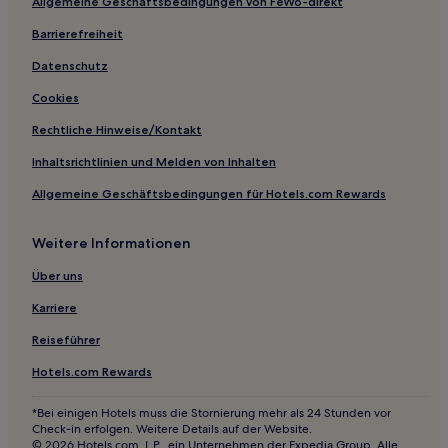
Allgemeine Geschäftsbedingungen von FeWo-direkt
Brava: Hotels
Barrierefreiheit
Praia de Geribá: Hotels
Caravelas Hotels
Datenschutz
Baía Formosa: Hotels
Cookies
Hotels nahe Praça da Baleia
Rechtliche Hinweise/Kontakt
Hotels nahe Radical Parque
Inhaltsrichtlinien und Melden von Inhalten
Enseada do Gancho: Hotels
Allgemeine Geschäftsbedingungen für Hotels.com Rewards
Capão: Hotels
Weitere Informationen
Hotels nahe Olho de Boi Beach
Hotels nahe Shopping Park Lagos Mall
Über uns
Hotels nahe Orla Bardot
Karriere
Manguinhos: Hotels
Reiseführer
Hotels nahe Praia Tucuns
Hotels.com Rewards
Búzios Hotels
*Bei einigen Hotels muss die Stornierung mehr als 24 Stunden vor
Peró: Hotels
Check-in erfolgen. Weitere Details auf der Website.
© 2026 Hotels.com, L.P., ein Unternehmen der Expedia Group. Alle