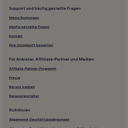
Barra de São João: Hotels
Support und häufig gestellte Fragen
Hotels nahe Virgin Beach
Meine Buchungen
Cem Braças: Hotels
Ponta Negra Hotels
Häufig gestellte Fragen
Gamboa Hotels
Kontakt
Unamar: Hotels
Eine Unterkunft bewerten
Portal da Ferradura: Hotels
Für Anbieter, Affliliate-Partner und Medien
Ferradurinha: Hotels
Affiliate-Partner-Programm
Hotels nahe Statue von Brigitte Bardot
Presse
Hotels nahe Besucherzentrum des Korallenriffparks
São José: Hotels
Bei uns werben
Hotels nahe Praia João Fernandes
Reiseveranstalter
Hotels nahe Geriba-Lagune
Richtlinien
Bosque de Geriba: Hotels
Allgemeine Geschäftsbedingungen
Hotels nahe Praia da Joana