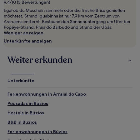
9.4/10 (3 Bewertungen)
von
Egal ob du Muscheln sammeln oder die frische Brise genießen
2 Erwachsenen
möchtest, Strand Iguabinha ist nur 7,9 km vom Zentrum von
gefunden
Araruama entfernt. Bestaune den Sonnenuntergang um Ufer bei
wurde.
Popeye-Strand, Praia do Barbudo und Strand der Ubás.
Preise
Weniger anzeigen
und
Verfügbarkeiten
Unterkünfte anzeigen
können
sich
ändern.
Weiter erkunden
Es
können
zusätzliche
Bedingungen
Unterkünfte
gelten.
Ferienwohnungen in Arraial do Cabo
Pousadas in Búzios
Hostels in Búzios
B&B in Búzios
Ferienwohnungen in Búzios