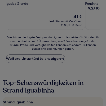
Sterne-
Sterne-
Iguaba Grande
Pontinha
Unterkunft
Unterkunft
9.2
9,2/10
Wu
von
Der
41 €
10,
Preis
Wunderbar,
inkl. Steuern & Gebühren
beträgt
(72
2. Sept.–3. Sept.
41 €
Bewertunge
Dies
Dies ist der niedrigste Preis pro Nacht, der in den letzten 24 Stunden für
einen Aufenthalt mit 1 Übernachtung von 2 Erwachsenen gefunden
ist
wurde. Preise und Verfügbarkeiten können sich ändern. Es können
der
zusätzliche Bedingungen gelten.
niedrigste
Preis
Weitere Unterkünfte anzeigen
pro
Nacht,
der
in
den
letzten
Top-Sehenswürdigkeiten in
24 Stunden
Strand Iguabinha
für
einen
Aufenthalt
mit
Strand Iguabinha
1 Übernachtung