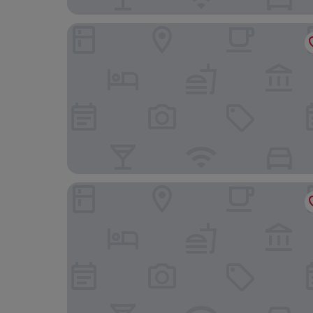
Hampton Inn by Hilton London
Holiday Inn Hotel & Suites London by IHG