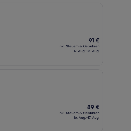
Der
91 €
Preis
inkl. Steuern & Gebühren
beträgt
17. Aug.–18. Aug.
91 €
Der
89 €
Preis
inkl. Steuern & Gebühren
beträgt
16. Aug.–17. Aug.
89 €