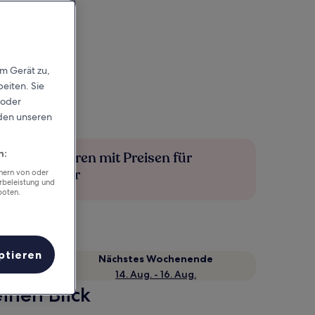
em Gerät zu,
eiten. Sie
 oder
rden unseren
n:
Mehr sparen mit Preisen für
Mitglieder
chern von oder
rbeleistung und
boten.
ptieren
Nächstes Wochenende
14. Aug. - 16. Aug.
inen Blick