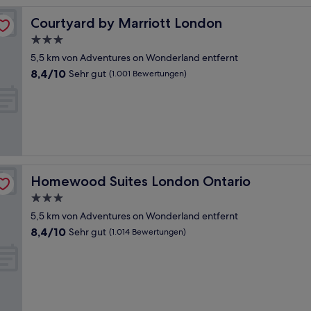
Courtyard by Marriott London
Courtyard by Marriott London
3.0-
Sterne-
5,5 km von Adventures on Wonderland entfernt
Unterkunft
8.4
8,4/10
Sehr gut
(1.001 Bewertungen)
von
10,
Sehr
gut,
(1.001
Bewertungen)
Homewood Suites London Ontario
Homewood Suites London Ontario
3.0-
Sterne-
5,5 km von Adventures on Wonderland entfernt
Unterkunft
8.4
8,4/10
Sehr gut
(1.014 Bewertungen)
von
10,
Sehr
gut,
(1.014
Bewertungen)