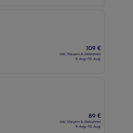
Der
109 €
Preis
inkl. Steuern & Gebühren
beträgt
9. Aug.–10. Aug.
109 €
Der
89 €
Preis
inkl. Steuern & Gebühren
beträgt
9. Aug.–10. Aug.
89 €