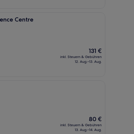
e
rence Centre
Der
131 €
Preis
inkl. Steuern & Gebühren
beträgt
12. Aug.–13. Aug.
131 €
Der
80 €
Preis
inkl. Steuern & Gebühren
beträgt
13. Aug.–14. Aug.