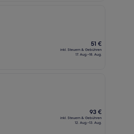
Der
51 €
Preis
inkl. Steuern & Gebühren
beträgt
17. Aug.–18. Aug.
51 €
Der
93 €
Preis
inkl. Steuern & Gebühren
beträgt
12. Aug.–13. Aug.
93 €