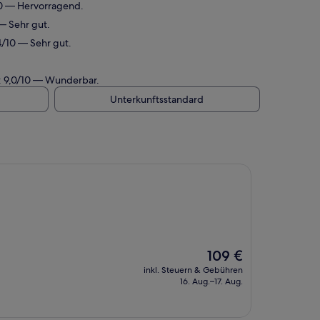
10 — Hervorragend.
— Sehr gut.
/10 — Sehr gut.
.
: 9,0/10 — Wunderbar.
Unterkunftsstandard
Der
109 €
Preis
inkl. Steuern & Gebühren
beträgt
16. Aug.–17. Aug.
109 €