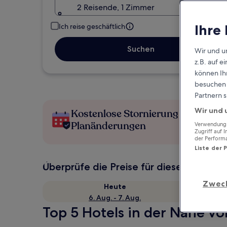
2 Reisende, 1 Zimmer
Ihre
Ich reise geschäftlich
Suchen
Wir und u
z.B. auf 
können Ihr
besuchen S
Partnern s
Wir und 
Kostenlose Stornierung bei
Planänderungen
Verwendung g
Zugriff auf 
der Perform
Liste der 
Überprüfe die Preise für diese Daten
Zwec
Heute
6. Aug. - 7. Aug.
Top 5 Hotels in der Nähe v