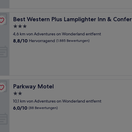
Bewertungen)
 Centre
Best Western Plus Lamplighter Inn & Conference Centr
Best Western Plus Lamplighter Inn & Confe
3.0-
Sterne-
4,6 km von Adventures on Wonderland entfernt
Unterkunft
8.8
8,8/10
Hervorragend
(1.885 Bewertungen)
von
10,
Hervorragend,
(1.885
Bewertungen)
Parkway Motel
Parkway Motel
2.0-
Sterne-
10,1 km von Adventures on Wonderland entfernt
Unterkunft
6.0
6,0/10
(88 Bewertungen)
von
10,
(88
Bewertungen)