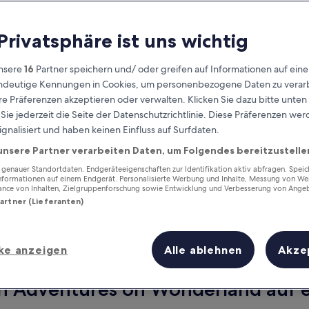
 Privatsphäre ist uns wichtig
nsere
16
Partner speichern und/ oder greifen auf Informationen auf ein
eindeutige Kennungen in Cookies, um personenbezogene Daten zu verarb
e Präferenzen akzeptieren oder verwalten. Klicken Sie dazu bitte unten
ie jederzeit die Seite der Datenschutzrichtlinie. Diese Präferenzen we
ignalisiert und haben keinen Einfluss auf Surfdaten.
unsere Partner verarbeiten Daten, um Folgendes bereitzustelle
Verdiene Prämien für jede
wahrgenommene Übernachtung
enauer Standortdaten. Endgeräteeigenschaften zur Identifikation aktiv abfragen. Spei
Informationen auf einem Endgerät. Personalisierte Werbung und Inhalte, Messung von We
ance von Inhalten, Zielgruppenforschung sowie Entwicklung und Verbesserung von Ange
Partner (Lieferanten)
ke anzeigen
Alle ablehnen
Akze
Morgen
Dieses Wochenende
7. Aug. - 8. Aug.
7. Aug. - 9. Aug.
on Adventures on Wonderland auf e