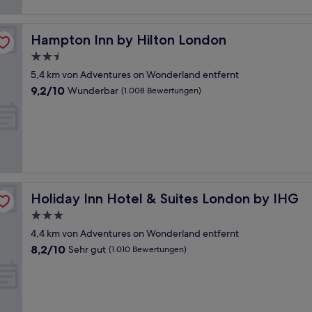
Hampton Inn by Hilton London
Hampton Inn by Hilton London
2.5-
Sterne-
5,4 km von Adventures on Wonderland entfernt
Unterkunft
9.2
9,2/10
Wunderbar
(1.008 Bewertungen)
von
10,
Wunderbar,
(1.008
Bewertungen)
Holiday Inn Hotel & Suites London by IHG
Holiday Inn Hotel & Suites London by IHG
3.0-
Sterne-
4,4 km von Adventures on Wonderland entfernt
Unterkunft
8.2
8,2/10
Sehr gut
(1.010 Bewertungen)
von
10,
Sehr
gut,
(1.010