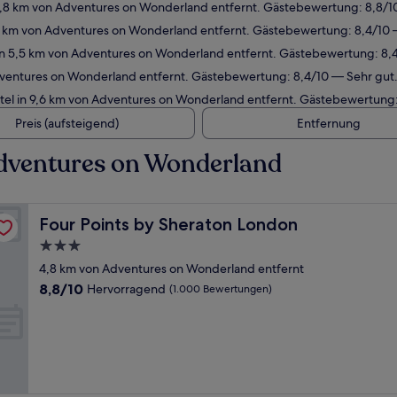
4,8 km von Adventures on Wonderland entfernt. Gästebewertung: 8,8/
5 km von Adventures on Wonderland entfernt. Gästebewertung: 8,4/10 
n 5,5 km von Adventures on Wonderland entfernt. Gästebewertung: 8,4
dventures on Wonderland entfernt. Gästebewertung: 8,4/10 — Sehr gut
el in 9,6 km von Adventures on Wonderland entfernt. Gästebewertung
Preis (aufsteigend)
Entfernung
dventures on Wonderland
Four Points by Sheraton London
Four Points by Sheraton London
3.0-
Sterne-
4,8 km von Adventures on Wonderland entfernt
Unterkunft
8.8
8,8/10
Hervorragend
(1.000 Bewertungen)
von
10,
Hervorragend,
(1.000
Bewertungen)