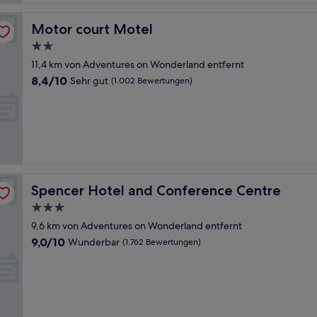
Motor court Motel
Motor court Motel
2.0-
Sterne-
11,4 km von Adventures on Wonderland entfernt
Unterkunft
8.4
8,4/10
Sehr gut
(1.002 Bewertungen)
von
10,
Sehr
gut,
(1.002
Bewertungen)
Spencer Hotel and Conference Centre
Spencer Hotel and Conference Centre
3.0-
Sterne-
9,6 km von Adventures on Wonderland entfernt
Unterkunft
9.0
9,0/10
Wunderbar
(1.762 Bewertungen)
von
10,
Wunderbar,
(1.762
Bewertungen)