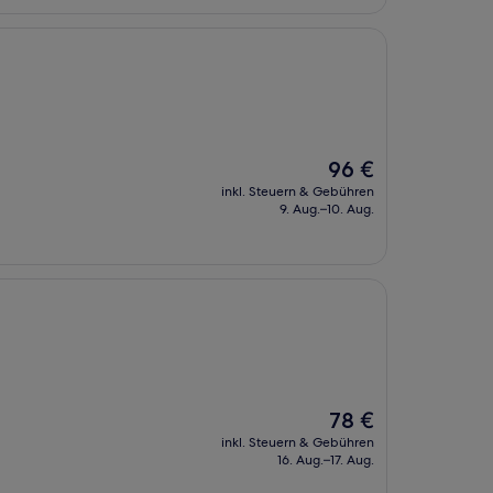
Der
96 €
Preis
inkl. Steuern & Gebühren
beträgt
9. Aug.–10. Aug.
96 €
Der
78 €
Preis
inkl. Steuern & Gebühren
beträgt
16. Aug.–17. Aug.
78 €