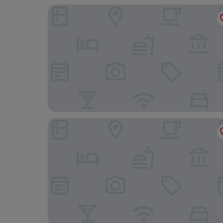
Courtyard by Marriott London
Homewood Suites London Ontario