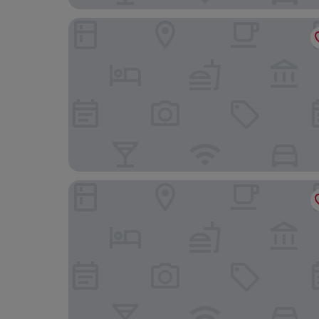
Staywell Inn & Suites
Comfort Suites London