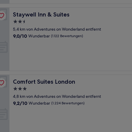
Staywell Inn & Suites
Staywell Inn & Suites
2.5-
Sterne-
5,4 km von Adventures on Wonderland entfernt
Unterkunft
9.0
9,0/10
Wunderbar
(1.122 Bewertungen)
von
10,
Wunderbar,
(1.122
Bewertungen)
Comfort Suites London
Comfort Suites London
3.0-
Sterne-
4,8 km von Adventures on Wonderland entfernt
Unterkunft
9.2
9,2/10
Wunderbar
(1.224 Bewertungen)
von
10,
Wunderbar,
(1.224
Bewertungen)