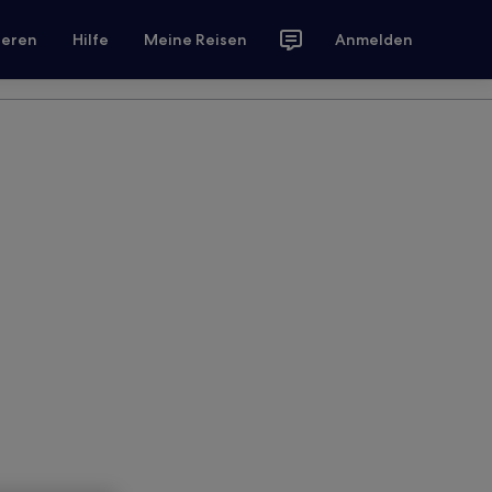
ieren
Hilfe
Meine Reisen
Anmelden