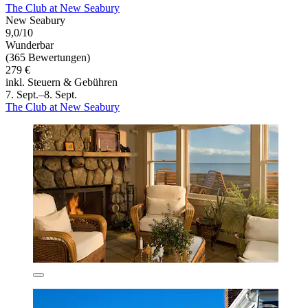
The Club at New Seabury
New Seabury
9,0/10
Wunderbar
(365 Bewertungen)
279 €
inkl. Steuern & Gebühren
7. Sept.–8. Sept.
The Club at New Seabury