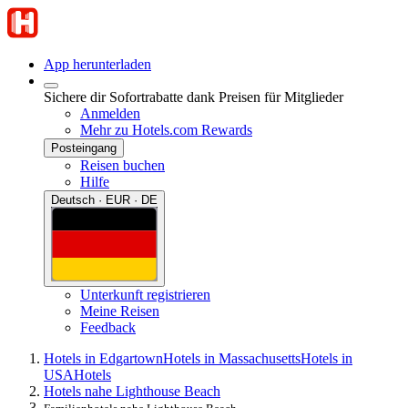
App herunterladen
Sichere dir Sofortrabatte dank Preisen für Mitglieder
Anmelden
Mehr zu Hotels.com Rewards
Posteingang
Reisen buchen
Hilfe
Deutsch · EUR · DE
Unterkunft registrieren
Meine Reisen
Feedback
Hotels in Edgartown
Hotels in Massachusetts
Hotels in
USA
Hotels
Hotels nahe Lighthouse Beach