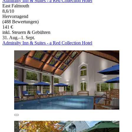
Admiralty Inn & Suites - a Red Collection Hotel
East Falmouth
8,6/10
Hervorragend
(488 Bewertungen)
141 €
inkl. Steuern & Gebühren
31. Aug.–1. Sept.
Admiralty Inn & Suites - a Red Collection Hotel