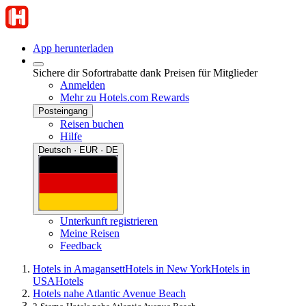
App herunterladen
Sichere dir Sofortrabatte dank Preisen für Mitglieder
Anmelden
Mehr zu Hotels.com Rewards
Posteingang
Reisen buchen
Hilfe
Deutsch · EUR · DE
Unterkunft registrieren
Meine Reisen
Feedback
Hotels in Amagansett
Hotels in New York
Hotels in
USA
Hotels
Hotels nahe Atlantic Avenue Beach